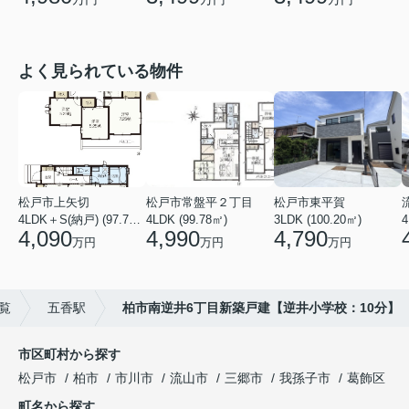
よく見られている物件
松戸市上矢切
松戸市常盤平２丁目
松戸市東平賀
4LDK＋S(納戸) (97.71㎡)
4LDK (99.78㎡)
3LDK (100.20㎡)
4
4,090
4,990
4,790
万円
万円
万円
覧
五香駅
柏市南逆井6丁目新築戸建【逆井小学校：10分】
市区町村から探す
松戸市
柏市
市川市
流山市
三郷市
我孫子市
葛飾区
町名から探す