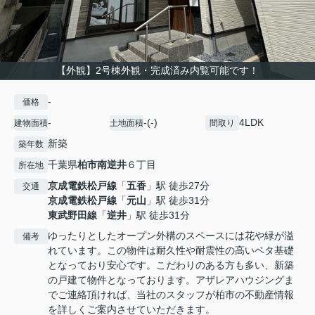
【外観】2号棟外観・完成済み内覧可能です！
-
価格
-
-(-)
4LDK
建物面積
土地面積
間取り
新築
築年数
千葉県
柏市
南逆井
６丁目
所在地
京成電鉄松戸線
「
五香
」駅 徒歩27分
交通
京成電鉄松戸線
「
元山
」駅 徒歩31分
東武野田線
「
逆井
」駅 徒歩31分
ゆったりとしたオープン外構のスペースには花や緑が溢
備考
れています。この物件は耐久性や耐震性の高いベタ基礎
となっており安心です。こだわりのある方も多い、新築
の戸建て物件となっております。アザレアハウジングま
でご連絡頂ければ、当社のスタッフが柏市の不動産情報
を詳しくご案内させていただきます。