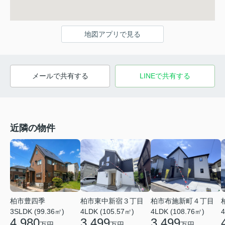
地図アプリで見る
メールで共有する
LINEで共有する
近隣の物件
柏市東中新宿３丁目
柏市豊四季
柏市布施新町４丁目
4LDK (105.57㎡)
4
3SLDK (99.36㎡)
4LDK (108.76㎡)
3,499
4,980
3,499
万円
万円
万円