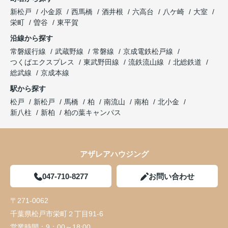
新松戸
小金原
西馬橋
酒井根
六高台
八ケ崎
大室
栄町
曽谷
東平賀
沿線から探す
常磐緩行線
武蔵野線
常磐線
京成電鉄松戸線
つくばエクスプレス
東武野田線
流鉄流山線
北総鉄道
総武線
京成本線
駅から探す
松戸
新松戸
馬橋
柏
南流山
南柏
北小金
新八柱
新柏
柏の葉キャンパス
アザレアハウジング
047-710-8277
お問い合わせ
〒271-0062
千葉県松戸市栄町２丁目91-6
営業時間：
9：00～18:00