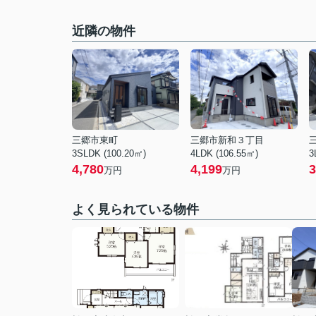
近隣の物件
三郷市東町
三郷市新和３丁目
3SLDK (100.20㎡)
4LDK (106.55㎡)
3
4,780
4,199
3
万円
万円
よく見られている物件