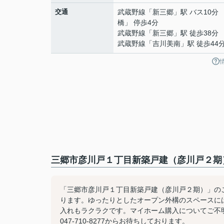
交通
武蔵野線
「
新三郷
」駅 バス10分
橋」 停歩4分
武蔵野線
「
新三郷
」駅 徒歩38分
武蔵野線
「
吉川美南
」駅 徒歩44
三郷市彦川戸１丁目新築戸建（彦川戸２期
「三郷市彦川戸１丁目新築戸建（彦川戸２期）」の
ります。ゆったりとしたオープン外構のスペースに
入れもラクラクです。マイホーム購入についてご不
047-710-8277からお待ちしております。