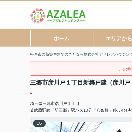
ホーム
エリアか
松戸市の新築戸建てのことなら株式会社アザレアハウジン
この物
三郷市彦川戸１丁目新築戸建（彦川戸
-
埼玉県
三郷市
彦川戸
１丁目
武蔵野線「新三郷」駅バス10分「八条橋」停歩4分
1
/
5