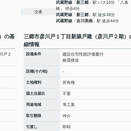
武蔵野線
「
新三郷
」駅 バス10分 「八条
橋」 停歩4分
交通
武蔵野線
「
新三郷
」駅 徒歩38分
武蔵野線
「
吉川美南
」駅 徒歩44分
）の基
三郷市彦川戸１丁目新築戸建（彦川戸２期）
細情報
川戸２
設備条件
建設住宅性能評価書付
耐震構造
設備(その他)
-
土地権利
所有権
国土法届出
不要
用途地域
準工業
取引態様
仲介
引渡し
即時