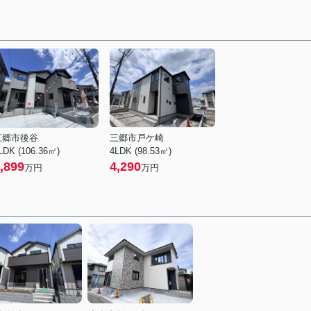
三郷市後谷
三郷市戸ケ崎
LDK (106.36㎡)
4LDK (98.53㎡)
,899
4,290
万円
万円