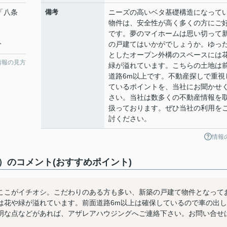
 「八条
備考
ニーズの高いベタ基礎構造になって
物件は、安全性が高く多くの方にご
です。夢のマイホームは思い切って
分
の戸建てはいかがでしょうか。ゆっ
としたオープン外構のスペースには
情報の見方
緑が溢れています。こちらの土地は
道路6m以上です。不動産探しで重視
ているポイントを、当社にお聞かせ
さい。当社は数多くの不動産情報を
扱っております。ぜひ当社の利用を
討ください。
情報
）のコメント(おすすめポイント)
ここがイチオシ。こだわりのある方も多い、新築の戸建て物件となって
は花や緑が溢れています。前面道路6m以上は確保しているので車の出し
明な点などがあれば、アザレアハウジングへご連絡下さい。お問い合せ