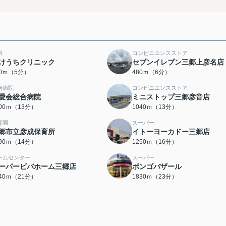
科
コンビニエンスストア
けうちクリニック
セブンイレブン三郷上彦名店
80ｍ（5分）
480ｍ（6分）
合病院
コンビニエンスストア
愛会総合病院
ミニストップ三郷彦音店
000ｍ（13分）
1040ｍ（13分）
育園
スーパー
郷市立彦成保育所
イトーヨーカドー三郷店
090ｍ（14分）
1250ｍ（16分）
ームセンター
スーパー
ーパービバホーム三郷店
ボンゴバザール
640ｍ（21分）
1830ｍ（23分）