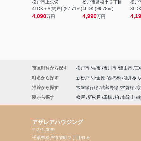
松戸市上矢切
松戸市常盤平２丁目
松戸
4LDK＋S(納戸) (97.71㎡)
4LDK (99.78㎡)
3LDK
4,090
4,990
4,1
万円
万円
市区町村から探す
松戸市
柏市
市川市
流山市
三
町名から探す
新松戸
小金原
西馬橋
酒井根
沿線から探す
常磐緩行線
武蔵野線
常磐線
駅から探す
松戸
新松戸
馬橋
柏
南流山
アザレアハウジング
〒271-0062
千葉県松戸市栄町２丁目91-6