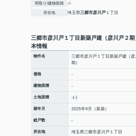
-/-
間取り/建物面積
埼玉県
三郷市
彦川戸
１丁目
所在地
三郷市彦川戸１丁目新築戸建（彦川戸２期
本情報
物件名
三郷市彦川戸１丁目新築戸建（彦
期）
価格
-
建物面積
-
土地面積
-(-)
築年月
2025年9月（新築）
総戸数
-
所在地
埼玉県
三郷市
彦川戸
１丁目