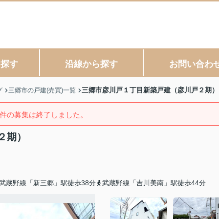
ら探す
沿線から探す
お問い合わ
三郷市彦川戸１丁目新築戸建（彦川戸２期）
グ
三郷市の戸建(売買)一覧
件の募集は終了しました。
２期）
武蔵野線「新三郷」駅徒歩38分
武蔵野線「吉川美南」駅徒歩44分