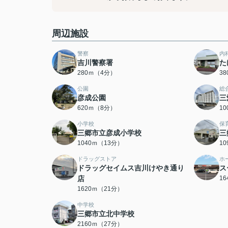
周辺施設
警察
内
吉川警察署
た
280ｍ（4分）
3
公園
総
彦成公園
三
620ｍ（8分）
1
小学校
保
三郷市立彦成小学校
三
1040ｍ（13分）
1
ドラッグストア
ホ
ドラッグセイムス吉川けやき通り
ス
店
1
1620ｍ（21分）
中学校
三郷市立北中学校
2160ｍ（27分）