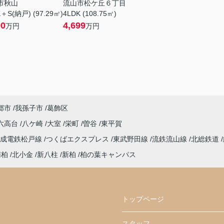
市秋山
流山市松ケ丘６丁目
＋S(納戸) (97.29㎡)
4LDK (108.75㎡)
90
4,699
万円
万円
郷市
我孫子市
葛飾区
六高台
八ケ崎
大室
栄町
曽谷
東平賀
京成電鉄松戸線
つくばエクスプレス
東武野田線
流鉄流山線
北総鉄道
南柏
北小金
新八柱
新柏
柏の葉キャンパス
トップページ
スタッフ