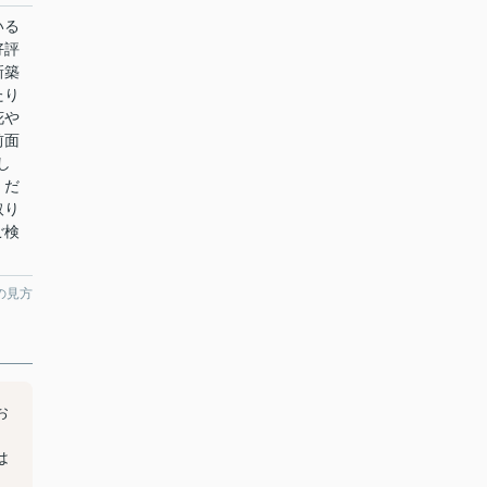
いる
好評
新築
たり
花や
前面
し
くだ
取り
ご検
の見方
お
は