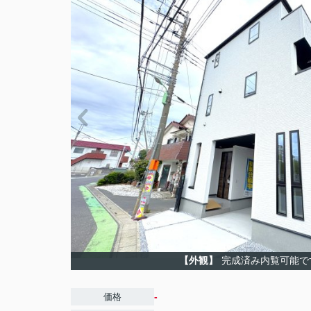
【外観】
完成済み内覧可能で
-
価格