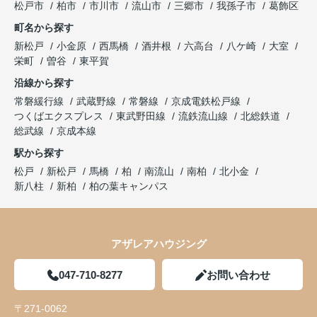
松戸市
柏市
市川市
流山市
三郷市
我孫子市
葛飾区
町名から探す
新松戸
小金原
西馬橋
酒井根
六高台
八ケ崎
大室
栄町
曽谷
東平賀
沿線から探す
常磐緩行線
武蔵野線
常磐線
京成電鉄松戸線
つくばエクスプレス
東武野田線
流鉄流山線
北総鉄道
総武線
京成本線
駅から探す
松戸
新松戸
馬橋
柏
南流山
南柏
北小金
新八柱
新柏
柏の葉キャンパス
アザレアハウジング
047-710-8277
お問い合わせ
〒271-0062