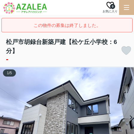
0
お気に入り
この物件の募集は終了しました。
松戸市胡録台新築戸建【松ケ丘小学校：6
分】
-
1
/
5