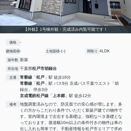
【外観】1号棟外観・完成済み内覧可能です！
-
価格
-
-(-)
4LDK
建物面積
土地面積
間取り
新築
築年数
千葉県
松戸市
胡録台
所在地
常磐線
「
松戸
」駅 徒歩18分
交通
常磐線
「
松戸
」駅 バス9分 京成バス千葉ウエスト「胡
録台」 停歩3分
京成電鉄松戸線
「
上本郷
」駅 徒歩12分
地盤調査済みなので、防災面での安心感が増します。多
備考
くの方からこだわり条件でいただく新築戸建ての物件で
す。室内環境まで左右する基礎は、強靭なベタ基礎とな
っております。接道幅10m以上の条件付きの物件は車の
出し入れも簡単です。不動産情報を松戸市エリアで求め