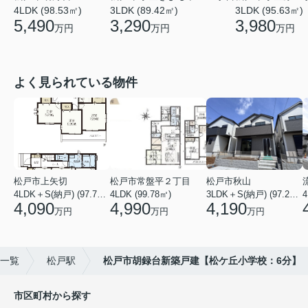
3LDK (89.42㎡)
3LDK (95.63㎡)
4LDK (98.53㎡)
3,290
3,980
5,490
万円
万円
万円
よく見られている物件
松戸市上矢切
松戸市常盤平２丁目
松戸市秋山
4LDK＋S(納戸) (97.71㎡)
4LDK (99.78㎡)
3LDK＋S(納戸) (97.29㎡)
4
4,090
4,990
4,190
万円
万円
万円
)一覧
松戸駅
松戸市胡録台新築戸建【松ケ丘小学校：6分】
市区町村から探す