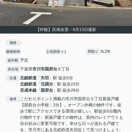
【外観】区画全景・6月13日撮影
-
価格
-
-(-)
3LDK
建物面積
土地面積
間取り
予定
築年数
千葉県
市川市
国府台
６丁目
所在地
北総鉄道
「
矢切
」駅 徒歩5分
交通
北総鉄道
「
北国分
」駅 徒歩23分
京成本線
「
国府台
」駅 徒歩28分
こだわりポイント満載の市川市国府台５丁目新築戸建
備考
【国府台小学校：2分】。オープン外構の物件です。徒
歩で駅にアクセスできる環境が嬉しい、駅徒歩5分圏内
の物件です。新築戸建ての物件は、室内のレイアウトも
自分好みに変更可能です。幸せな日々が送れる戸建て
を、市川市にある北総鉄道矢切近くで見つけましょう。