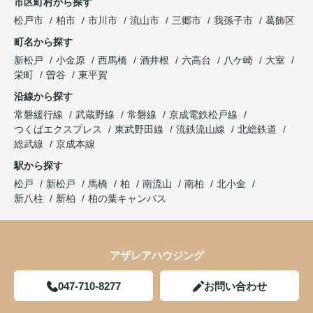
市区町村から探す
松戸市
柏市
市川市
流山市
三郷市
我孫子市
葛飾区
町名から探す
新松戸
小金原
西馬橋
酒井根
六高台
八ケ崎
大室
栄町
曽谷
東平賀
沿線から探す
常磐緩行線
武蔵野線
常磐線
京成電鉄松戸線
つくばエクスプレス
東武野田線
流鉄流山線
北総鉄道
総武線
京成本線
駅から探す
松戸
新松戸
馬橋
柏
南流山
南柏
北小金
新八柱
新柏
柏の葉キャンパス
アザレアハウジング
047-710-8277
お問い合わせ