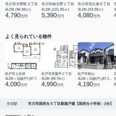
市川市大野町３丁目
市川市南大野１丁目
市川市宮久保６丁目
4LDK (96.88㎡)
4LDK (101.85㎡)
3LDK (93.98㎡)
3
4,790
5,390
4,080
万円
万円
万円
よく見られている物件
松戸市上矢切
松戸市常盤平２丁目
松戸市秋山
4LDK＋S(納戸) (97.71㎡)
4LDK (99.78㎡)
3LDK＋S(納戸) (97.29㎡)
4
4,090
4,990
4,190
万円
万円
万円
矢切駅
市川市国府台５丁目新築戸建【国府台小学校：2分】