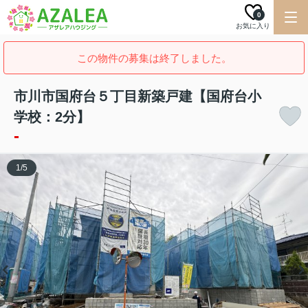
0
お気に入り
この物件の募集は終了しました。
市川市国府台５丁目新築戸建【国府台小
学校：2分】
-
1
/
5