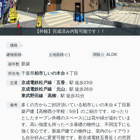
【外観】完成済み内覧可能です！！
-
価格
-
-(-)
4LDK
建物面積
土地面積
間取り
新築
築年数
千葉県
柏市
しいの木台
４丁目
所在地
京成電鉄松戸線
「
五香
」駅 徒歩23分
交通
京成電鉄松戸線
「
元山
」駅 徒歩26分
東武野田線
「
高柳
」駅 徒歩31分
多くの方からご好評頂いている柏市しいの木台４丁目新
備考
築戸建【高柳西小学校：5分】のご紹介です。ゆったり
としたオープン外構のスペースには花や緑が溢れていま
す。高い強度も持ったベタ基礎の物件は、不同沈下にも
強く安心です。新築戸建ての物件は、室内のレイアウト
も自分好みに変更可能です。新京成電鉄五香近くの売買