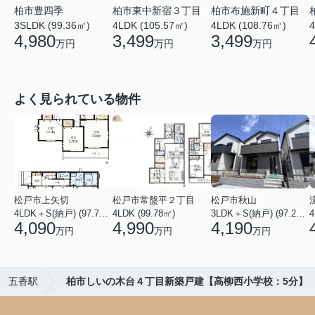
柏市東中新宿３丁目
柏市豊四季
柏市布施新町４丁目
4LDK (105.57㎡)
4
3SLDK (99.36㎡)
4LDK (108.76㎡)
3,499
4,980
3,499
万円
万円
万円
よく見られている物件
松戸市上矢切
松戸市常盤平２丁目
松戸市秋山
4LDK＋S(納戸) (97.71㎡)
4LDK (99.78㎡)
3LDK＋S(納戸) (97.29㎡)
4
4,090
4,990
4,190
万円
万円
万円
五香駅
柏市しいの木台４丁目新築戸建【高柳西小学校：5分】