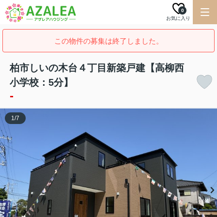
0
お気に入り
この物件の募集は終了しました。
柏市しいの木台４丁目新築戸建【高柳西
小学校：5分】
-
1
/
7