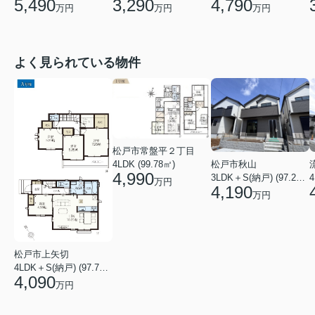
3,290
4,790
5,490
万円
万円
万円
よく見られている物件
松戸市常盤平２丁目
4LDK (99.78㎡)
松戸市秋山
4,990
4
3LDK＋S(納戸) (97.29㎡)
万円
4,190
万円
松戸市上矢切
4LDK＋S(納戸) (97.71㎡)
4,090
万円