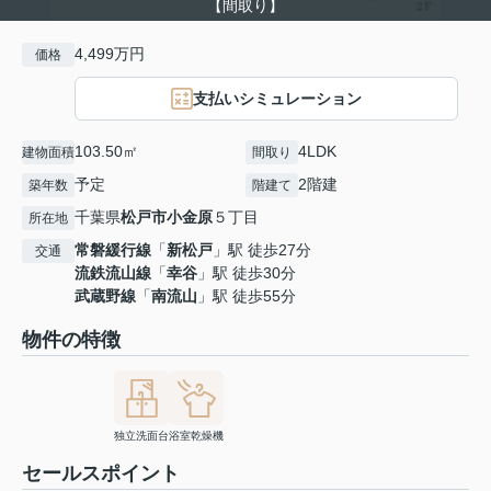
【間取り】
4,499万円
価格
支払いシミュレーション
103.50㎡
4LDK
建物面積
間取り
予定
2階建
築年数
階建て
千葉県
松戸市
小金原
５丁目
所在地
常磐緩行線
「
新松戸
」駅 徒歩27分
交通
流鉄流山線
「
幸谷
」駅 徒歩30分
武蔵野線
「
南流山
」駅 徒歩55分
物件の特徴
独立洗面台
浴室乾燥機
セールスポイント