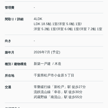
-
管理費
4LDK
間取り / 詳細
LDK 18.5帖 1室
/
洋室 5.0帖 1室
/
洋室 5.2帖 1室
/
洋室 6.0帖 1室
/
洋室 7.2帖 1室
-
向き
2026年7月 (予定)
築年月
新築一戸建 / 木造
種別 / 建物構造
千葉県
松戸市
小金原
５丁目
所在地
常磐緩行線
「
新松戸
」駅 徒歩27分
交通
流鉄流山線
「
幸谷
」駅 徒歩30分
武蔵野線
「
南流山
」駅 徒歩55分