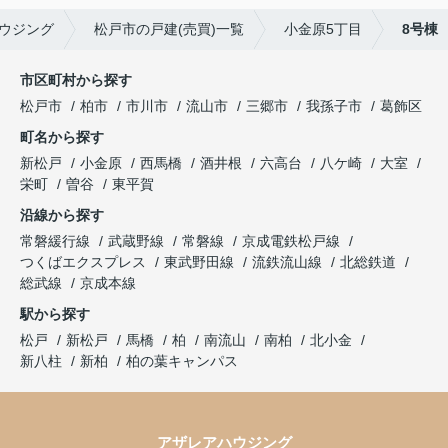
ウジング
松戸市の戸建(売買)一覧
小金原5丁目
8号棟
市区町村から探す
松戸市
柏市
市川市
流山市
三郷市
我孫子市
葛飾区
町名から探す
新松戸
小金原
西馬橋
酒井根
六高台
八ケ崎
大室
栄町
曽谷
東平賀
沿線から探す
常磐緩行線
武蔵野線
常磐線
京成電鉄松戸線
つくばエクスプレス
東武野田線
流鉄流山線
北総鉄道
総武線
京成本線
駅から探す
松戸
新松戸
馬橋
柏
南流山
南柏
北小金
新八柱
新柏
柏の葉キャンパス
アザレアハウジング