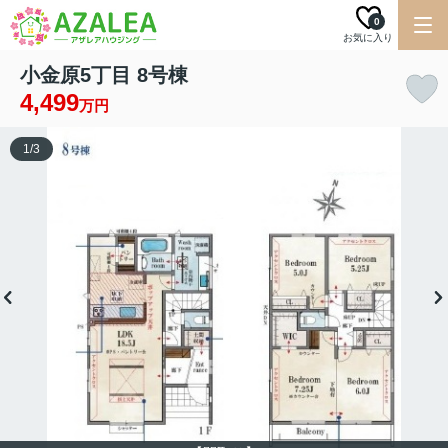
0
お気に入り
小金原5丁目 8号棟
4,499
万円
1
/
3