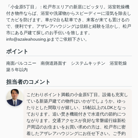
「小金原5丁目」：松戸市エリアの新居にピッタリ。浴室乾燥機
付き物件ならば、浴室や洗濯物からスピーディーに湿気を除去し
てカビを防げます。車が2台も駐車でき、来客が来ても置けるの
で、便利です。アザレアハウジングは信頼と経験を活かし、松戸
市にある戸建て探しのお手伝いを致します。
info@azaleahousing.jpまでご依頼下さい。
ポイント
南面バルコニー
南側道路面す
システムキッチン
浴室乾燥
築５年以内
担当者のコメント
こだわりポイント満載の小金原5丁目。設備も充実し
ている新築戸建ての物件はいかがでしょうか。ゆっ
たりとした間取りが嬉しい、15帖以上のLDKとなっ
ております。追い焚き機能付きで水道代の節約につ
ながります。交通アクセスが良好な常磐緩行線新松
戸周辺のお住まいをお買い求めの方は、松戸市に密
着したアザレアハウジングにお任せ下さい。ご予約