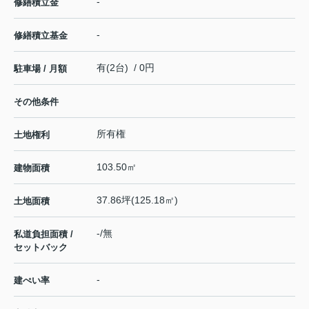
-
修繕積立金
-
修繕積立基金
有(2台) / 0円
駐車場 / 月額
その他条件
所有権
土地権利
103.50㎡
建物面積
37.86坪(125.18㎡)
土地面積
-/無
私道負担面積 /
セットバック
-
建ぺい率