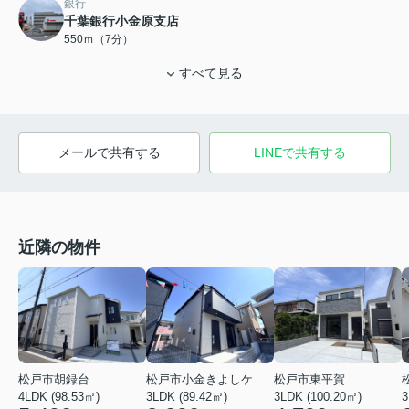
銀行
千葉銀行小金原支店
550ｍ（7分）
すべて見る
メールで共有する
LINEで共有する
近隣の物件
松戸市小金きよしケ丘４丁目
松戸市東平賀
松戸市胡録台
3LDK (89.42㎡)
3LDK (100.20㎡)
3
4LDK (98.53㎡)