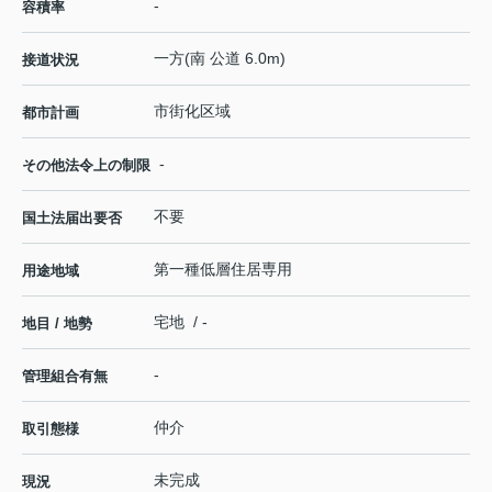
-
容積率
一方(南 公道 6.0m)
接道状況
市街化区域
都市計画
-
その他法令上の制限
不要
国土法届出要否
第一種低層住居専用
用途地域
宅地 / -
地目 / 地勢
-
管理組合有無
仲介
取引態様
未完成
現況