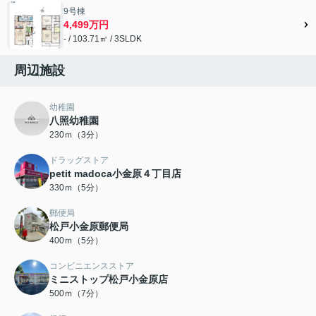
9号棟
4,499万円
- / 103.71㎡ / 3SLDK
周辺施設
幼稚園
八照幼稚園
230ｍ（3分）
ドラッグストア
petit madoca小金原４丁目店
330ｍ（5分）
郵便局
松戸小金原郵便局
400ｍ（5分）
コンビニエンスストア
ミニストップ松戸小金原店
500ｍ（7分）