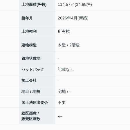
114.57㎡(34.65坪)
土地面積(坪数)
2026年4月(新築)
築年月
所有権
土地権利
木造 / 2階建
建物構造
-
路地状敷地
記載なし
セットバック
-
施工会社
宅地 / -
地目 / 地勢
不要
国土法届出要否
総区画数 /
-/-
販売区画数