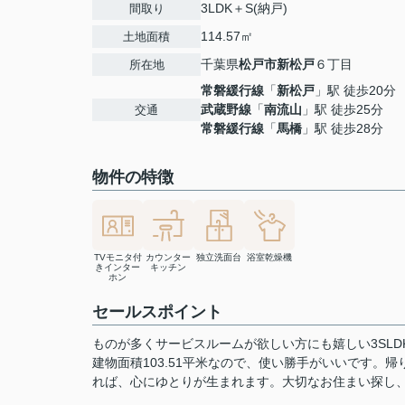
3LDK＋S(納戸)
間取り
114.57㎡
土地面積
千葉県
松戸市
新松戸
６丁目
所在地
常磐緩行線
「
新松戸
」駅 徒歩20分
武蔵野線
「
南流山
」駅 徒歩25分
交通
常磐緩行線
「
馬橋
」駅 徒歩28分
物件の特徴
TVモニタ付
カウンター
独立洗面台
浴室乾燥機
きインター
キッチン
ホン
セールスポイント
ものが多くサービスルームが欲しい方にも嬉しい3SL
建物面積103.51平米なので、使い勝手がいいです
れば、心にゆとりが生まれます。大切なお住まい探し