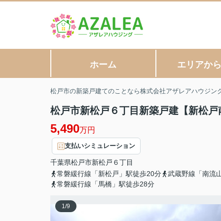
ホーム
エリアか
松戸市の新築戸建てのことなら株式会社アザレアハウジン
松戸市新松戸６丁目新築戸建【新松戸南
5,490
万円
支払いシミュレーション
千葉県
松戸市
新松戸
６丁目
常磐緩行線「新松戸」駅徒歩20分
武蔵野線「南流山
常磐緩行線「馬橋」駅徒歩28分
1
/
9