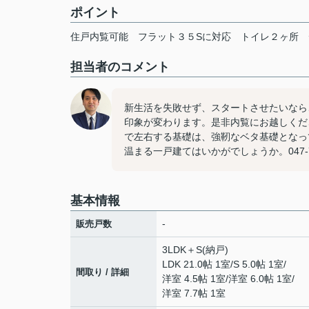
ポイント
住戸内覧可能
フラット３５Sに対応
トイレ２ヶ所
担当者のコメント
新生活を失敗せず、スタートさせたいなら
印象が変わります。是非内覧にお越しくだ
で左右する基礎は、強靭なベタ基礎となっ
温まる一戸建てはいかがでしょうか。047-7
基本情報
-
販売戸数
3LDK＋S(納戸)
LDK 21.0帖 1室
/
S 5.0帖 1室
/
間取り / 詳細
洋室 4.5帖 1室
/
洋室 6.0帖 1室
/
洋室 7.7帖 1室