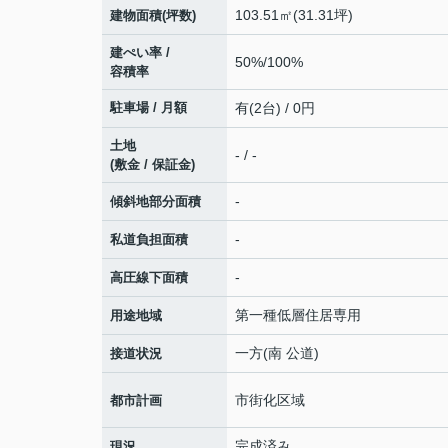
103.51㎡(31.31坪)
建物面積(坪数)
建ぺい率 /
50%/100%
容積率
駐車場 / 月額
有(2台) / 0円
土地
- / -
(敷金 / 保証金)
-
傾斜地部分面積
-
私道負担面積
-
高圧線下面積
第一種低層住居専用
用途地域
一方(南 公道)
接道状況
市街化区域
都市計画
完成済み
現況