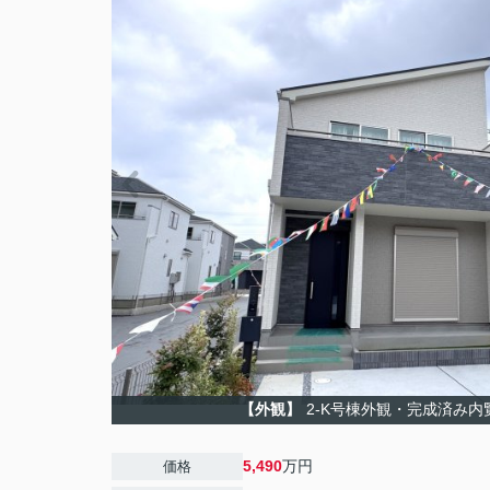
【外観】
2-K号棟外観・完成済み内
5,490
万円
価格