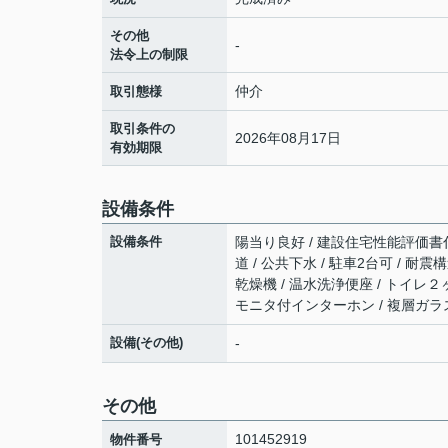
その他
-
法令上の制限
仲介
取引態様
取引条件の
2026年08月17日
有効期限
設備条件
設備条件
陽当り良好 / 建設住宅性能評価書付 
道 / 公共下水 / 駐車2台可 / 耐
乾燥機 / 温水洗浄便座 / トイレ２ヶ
モニタ付インターホン / 複層ガラス 
設備(その他)
-
その他
101452919
物件番号