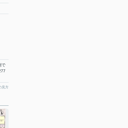
利で
77
の見方