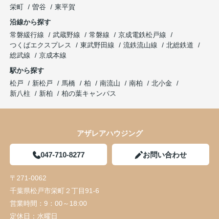
栄町
曽谷
東平賀
沿線から探す
常磐緩行線
武蔵野線
常磐線
京成電鉄松戸線
つくばエクスプレス
東武野田線
流鉄流山線
北総鉄道
総武線
京成本線
駅から探す
松戸
新松戸
馬橋
柏
南流山
南柏
北小金
新八柱
新柏
柏の葉キャンパス
アザレアハウジング
047-710-8277
お問い合わせ
〒271-0062
千葉県松戸市栄町２丁目91-6
営業時間：
9：00～18:00
定休日：
水曜日