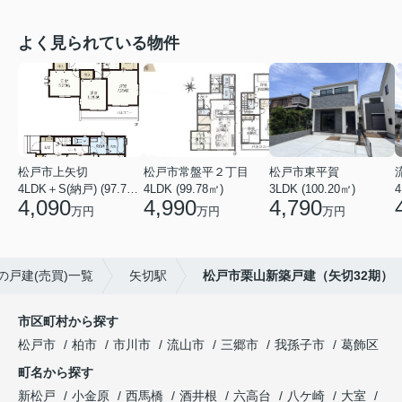
よく見られている物件
松戸市上矢切
松戸市常盤平２丁目
松戸市東平賀
4LDK＋S(納戸) (97.71㎡)
4LDK (99.78㎡)
3LDK (100.20㎡)
4
4,090
4,990
4,790
万円
万円
万円
の戸建(売買)一覧
矢切駅
松戸市栗山新築戸建（矢切32期）
市区町村から探す
松戸市
柏市
市川市
流山市
三郷市
我孫子市
葛飾区
町名から探す
新松戸
小金原
西馬橋
酒井根
六高台
八ケ崎
大室