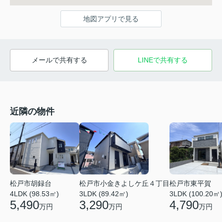
地図アプリで見る
メールで共有する
LINEで共有する
近隣の物件
松戸市小金きよしケ丘４丁目
松戸市東平賀
松戸市胡録台
3LDK (89.42㎡)
3LDK (100.20㎡
4LDK (98.53㎡)
3,290
4,790
5,490
万円
万円
万円