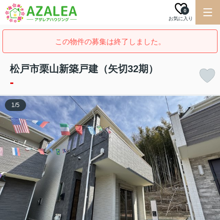
0
お気に入り
この物件の募集は終了しました。
松戸市栗山新築戸建（矢切32期）
-
1
/
5