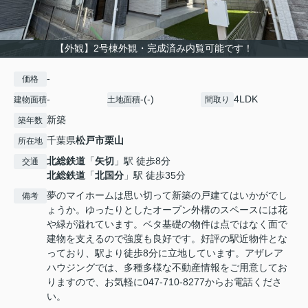
【外観】2号棟外観・完成済み内覧可能です！
-
価格
-
-(-)
4LDK
建物面積
土地面積
間取り
新築
築年数
千葉県
松戸市
栗山
所在地
北総鉄道
「
矢切
」駅 徒歩8分
交通
北総鉄道
「
北国分
」駅 徒歩35分
夢のマイホームは思い切って新築の戸建てはいかがでし
備考
ょうか。ゆったりとしたオープン外構のスペースには花
や緑が溢れています。ベタ基礎の物件は点ではなく面で
建物を支えるので強度も良好です。好評の駅近物件とな
っており、駅より徒歩8分に立地しています。アザレア
ハウジングでは、多種多様な不動産情報をご用意してお
りますので、お気軽に047-710-8277からお電話くださ
い。