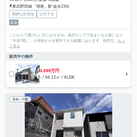
東武野田線「増尾」駅 徒歩23分
閑静な住宅地
公共下水
新築
こだわりで選びたい方におすすめ。柏市エリアで住まいをお探しなら
「中原7期」。小学校が十分通学できる範囲にあります。柏市立...
もっ
と見る
販売中の物件
3,099万円
- / 94.12㎡ / 4LDK
新築一戸建