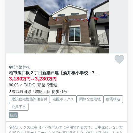
柏市酒井根
柏市酒井根２丁目新築戸建【酒井根小学校：7分】
3,180
3,280
万円～
万円
96.05㎡ (3LDK) /新築 /2階建
東武野田線「増尾」駅 徒歩21分
建設住宅性能評価書付
宅配ボックス
閑静な住宅地
耐震構造
公共下水
新築
宅配ボックスは在宅・不在問わずに利用できるので、日中家にいない方
や家でもリモートワークなどで仕事に集中したい方に人気の設...
もっと