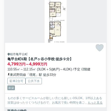
柏市亀甲台町
亀甲台町6期【名戸ヶ谷小学校:徒歩９分】
4,799
4,999
万円～
万円
110.55㎡～112.15㎡ (3LDK＋S(納戸)～4LDK) /予定 /2階建
東武野田線「増尾」駅 徒歩33分
駐車2台可
公共下水
新築
ものが多くサービスルームが欲しい方にも嬉しい3SLDK。1坪以上ある
浴室はゆったりくつろげるので、お風呂で長い時間を過ご...
もっと見る
販売中の物件