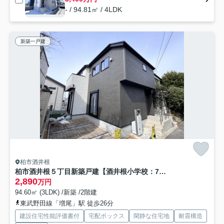
- / 94.81㎡ / 4LDK
新築一戸建
柏市酒井根
柏市酒井根５丁目新築戸建【酒井根小学校：7分】
2,890
万円
94.60㎡ (3LDK) /新築 /2階建
東武野田線「増尾」駅 徒歩26分
建設住宅性能評価書付
宅配ボックス
閑静な住宅地
耐震構造