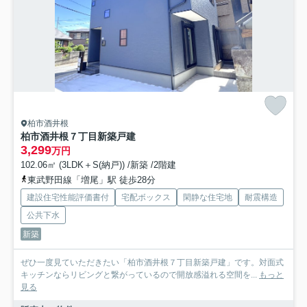
柏市酒井根
柏市酒井根７丁目新築戸建
3,299
万円
102.06㎡ (3LDK＋S(納戸)) /新築 /2階建
東武野田線「増尾」駅 徒歩28分
建設住宅性能評価書付
宅配ボックス
閑静な住宅地
耐震構造
公共下水
新築
ぜひ一度見ていただきたい「柏市酒井根７丁目新築戸建」です。対面式
キッチンならリビングと繋がっているので開放感溢れる空間を...
もっと
見る