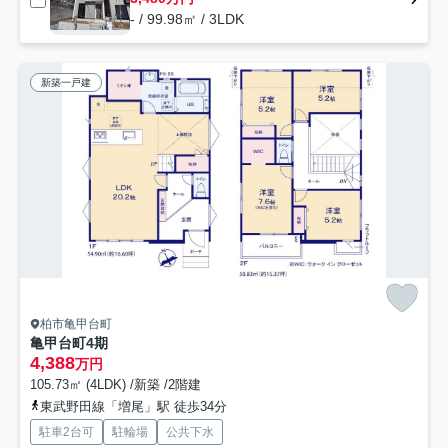
- / 99.98㎡ / 3LDK
新築一戸建
柏市亀甲台町
亀甲台町4期
4,388
万円
105.73㎡ (4LDK) /新築 /2階建
東武野田線「増尾」駅 徒歩34分
駐車2台可
駐輪場
公共下水