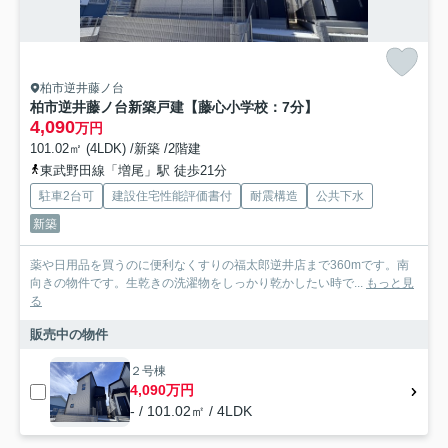
柏市逆井藤ノ台
柏市逆井藤ノ台新築戸建【藤心小学校：7分】
4,090
万円
101.02㎡ (4LDK) /新築 /2階建
東武野田線「増尾」駅 徒歩21分
駐車2台可
建設住宅性能評価書付
耐震構造
公共下水
新築
薬や日用品を買うのに便利なくすりの福太郎逆井店まで360mです。南
向きの物件です。生乾きの洗濯物をしっかり乾かしたい時で...
もっと見
る
販売中の物件
２号棟
4,090万円
- / 101.02㎡ / 4LDK