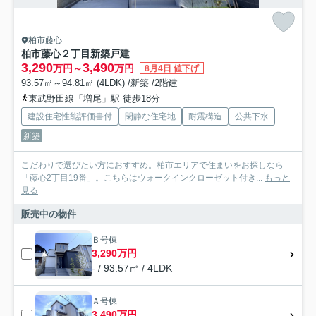
柏市藤心
柏市藤心２丁目新築戸建
3,290
3,490
万円～
万円
8月4日 値下げ
93.57㎡～94.81㎡ (4LDK) /新築 /2階建
東武野田線「増尾」駅 徒歩18分
建設住宅性能評価書付
閑静な住宅地
耐震構造
公共下水
新築
こだわりで選びたい方におすすめ。柏市エリアで住まいをお探しなら
「藤心2丁目19番」。こちらはウォークインクローゼット付き...
もっと
見る
販売中の物件
Ｂ号棟
3,290万円
- / 93.57㎡ / 4LDK
Ａ号棟
3,490万円