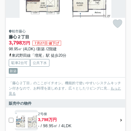
柏市藤心
藤心２丁目
3,798
万円
7月27日 値下げ
98.95㎡ (4LDK) /新築 /2階建
東武野田線「増尾」駅 徒歩20分
駐車2台可
公共下水
新築
「藤心２丁目」のここがイチオシ。機能的で使いやすいシステムキッチ
ン付きなので、お料理を楽しめます。広々としたリビングに充...
もっと
見る
販売中の物件
2号棟
3,798万円
- / 98.95㎡ / 4LDK