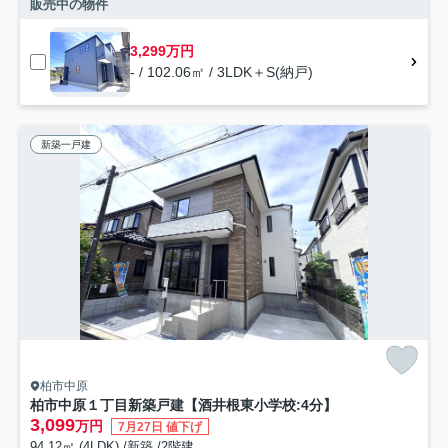
販売中の物件
3,299万円
- / 102.06㎡ / 3LDK＋S(納戸)
新築一戸建
柏市中原
柏市中原１丁目新築戸建【酒井根東小学校:4分】
3,099
万円
7月27日 値下げ
94.12㎡ (4LDK) /新築 /2階建