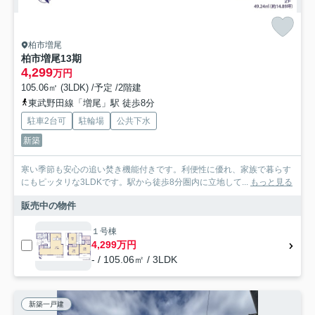
柏市増尾
柏市増尾13期
4,299
万円
105.06㎡ (3LDK) /予定 /2階建
東武野田線「増尾」駅 徒歩8分
駐車2台可
駐輪場
公共下水
新築
寒い季節も安心の追い焚き機能付きです。利便性に優れ、家族で暮らす
にもピッタリな3LDKです。駅から徒歩8分圏内に立地して...
もっと見る
販売中の物件
１号棟
4,299万円
- / 105.06㎡ / 3LDK
新築一戸建