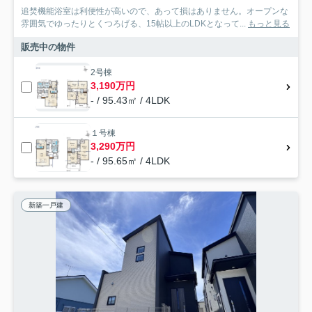
追焚機能浴室は利便性が高いので、あって損はありません。オープンな
雰囲気でゆったりとくつろげる、15帖以上のLDKとなって...
もっと見る
販売中の物件
2号棟
3,190万円
- / 95.43㎡ / 4LDK
１号棟
3,290万円
- / 95.65㎡ / 4LDK
新築一戸建