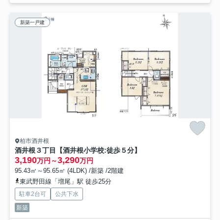
新築一戸建
柏市酒井根
酒井根３丁目【酒井根小学校:徒歩５分】
3,190
3,290
万円～
万円
95.43㎡～95.65㎡ (4LDK) /新築 /2階建
東武野田線「増尾」駅 徒歩25分
駐車2台可
公共下水
新築