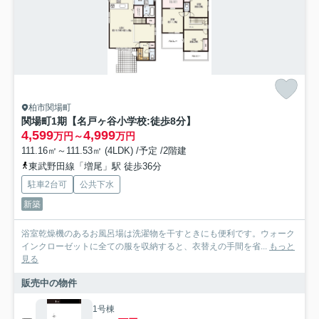
柏市関場町
関場町1期【名戸ヶ谷小学校:徒歩8分】
4,599
4,999
万円～
万円
111.16㎡～111.53㎡ (4LDK) /予定 /2階建
東武野田線「増尾」駅 徒歩36分
駐車2台可
公共下水
新築
浴室乾燥機のあるお風呂場は洗濯物を干すときにも便利です。ウォーク
インクローゼットに全ての服を収納すると、衣替えの手間を省...
もっと
見る
販売中の物件
1号棟