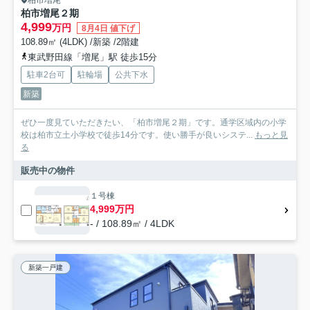
柏市増尾
柏市増尾２期
4,999
万円
8月4日 値下げ
108.89㎡ (4LDK) /新築 /2階建
東武野田線「増尾」駅 徒歩15分
駐車2台可
駐輪場
公共下水
新築
ぜひ一度見ていただきたい、「柏市増尾２期」です。通学区域内の小学
校は柏市立土小学校で徒歩14分です。使い勝手が良いシステ...
もっと見
る
販売中の物件
１号棟
4,999万円
- / 108.89㎡ / 4LDK
新築一戸建