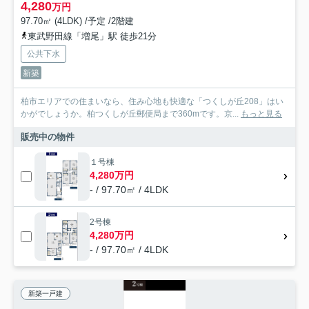
4,280
万円
97.70㎡ (4LDK) /予定 /2階建
東武野田線「増尾」駅 徒歩21分
公共下水
新築
柏市エリアでの住まいなら、住み心地も快適な「つくしが丘208」はい
かがでしょうか。柏つくしが丘郵便局まで360mです。京...
もっと見る
販売中の物件
１号棟
4,280万円
- / 97.70㎡ / 4LDK
2号棟
4,280万円
- / 97.70㎡ / 4LDK
新築一戸建