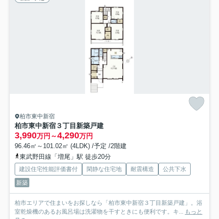
柏市東中新宿
柏市東中新宿３丁目新築戸建
3,990
4,290
万円～
万円
96.46㎡～101.02㎡ (4LDK) /予定 /2階建
東武野田線「増尾」駅 徒歩20分
建設住宅性能評価書付
閑静な住宅地
耐震構造
公共下水
新築
柏市エリアで住まいをお探しなら「柏市東中新宿３丁目新築戸建」。浴
室乾燥機のあるお風呂場は洗濯物を干すときにも便利です。キ...
もっと