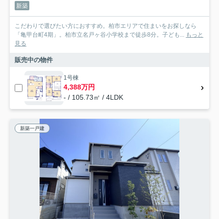
新築
こだわりで選びたい方におすすめ。柏市エリアで住まいをお探しなら
「亀甲台町4期」。柏市立名戸ヶ谷小学校まで徒歩8分。子ども...
もっと
見る
販売中の物件
1号棟
4,388万円
- / 105.73㎡ / 4LDK
新築一戸建