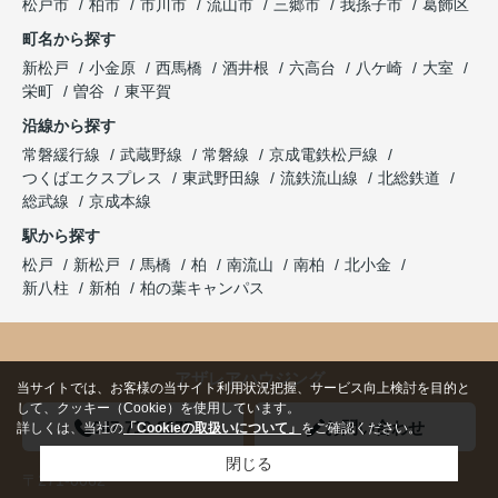
松戸市
柏市
市川市
流山市
三郷市
我孫子市
葛飾区
町名から探す
新松戸
小金原
西馬橋
酒井根
六高台
八ケ崎
大室
栄町
曽谷
東平賀
沿線から探す
常磐緩行線
武蔵野線
常磐線
京成電鉄松戸線
つくばエクスプレス
東武野田線
流鉄流山線
北総鉄道
総武線
京成本線
駅から探す
松戸
新松戸
馬橋
柏
南流山
南柏
北小金
新八柱
新柏
柏の葉キャンパス
アザレアハウジング
当サイトでは、お客様の当サイト利用状況把握、サービス向上検討を目的と
して、クッキー（Cookie）を使用しています。
047-710-8277
お問い合わせ
詳しくは、当社の
「Cookieの取扱いについて」
をご確認ください。
閉じる
〒271-0062