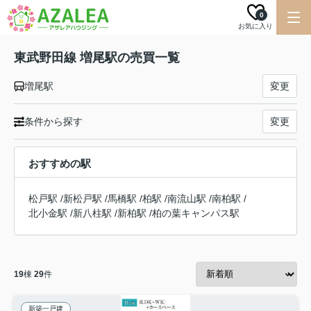
0
お気に入り
東武野田線 増尾駅の売買一覧
増尾駅
変更
条件から探す
変更
おすすめの駅
松戸駅
/
新松戸駅
/
馬橋駅
/
柏駅
/
南流山駅
/
南柏駅
/
北小金駅
/
新八柱駅
/
新柏駅
/
柏の葉キャンパス駅
19
棟
29
件
新築一戸建