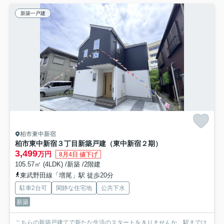
新築一戸建
柏市東中新宿
柏市東中新宿３丁目新築戸建（東中新宿２期）
3,499
万円
8月4日 値下げ
105.57㎡ (4LDK) /新築 /2階建
東武野田線「増尾」駅 徒歩20分
駐車2台可
閑静な住宅地
公共下水
新築
こちらの新築戸建てで新たな生活のスタートをきりませんか。駅までは