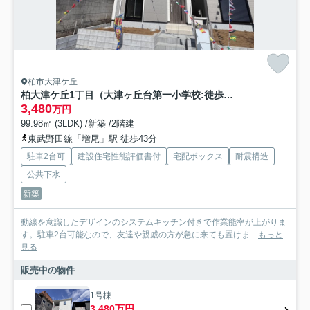
柏市大津ケ丘
柏大津ケ丘1丁目（大津ヶ丘台第一小学校:徒歩9分）
3,480
万円
99.98㎡ (3LDK) /新築 /2階建
東武野田線「増尾」駅 徒歩43分
駐車2台可
建設住宅性能評価書付
宅配ボックス
耐震構造
公共下水
新築
動線を意識したデザインのシステムキッチン付きで作業能率が上がりま
す。駐車2台可能なので、友達や親戚の方が急に来ても置けま...
もっと
見る
販売中の物件
1号棟
3,480万円