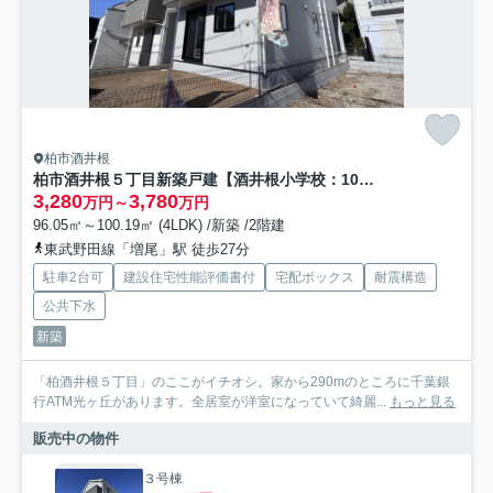
柏市酒井根
柏市酒井根５丁目新築戸建【酒井根小学校：10分】
3,280
3,780
万円～
万円
96.05㎡～100.19㎡ (4LDK) /新築 /2階建
東武野田線「増尾」駅 徒歩27分
駐車2台可
建設住宅性能評価書付
宅配ボックス
耐震構造
公共下水
新築
「柏酒井根５丁目」のここがイチオシ。家から290mのところに千葉銀
行ATM光ヶ丘があります。全居室が洋室になっていて綺麗...
もっと見る
販売中の物件
３号棟