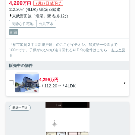
4,299
万円
7月27日 値下げ
112.20㎡ (4LDK) /新築 /2階建
東武野田線「増尾」駅 徒歩12分
閑静な住宅地
公共下水
新築
「柏市加賀２丁目新築戸建」のここがイチオシ。加賀第一公園まで
100mです。子供がのびのび走り回れる4LDKの物件はこちら...
もっと見
る
販売中の物件
4,299万円
- / 112.20㎡ / 4LDK
新築一戸建