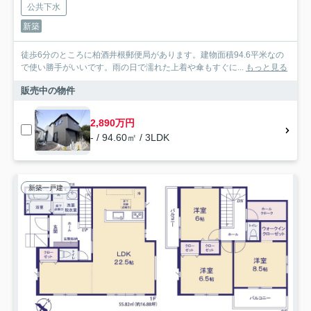
公共下水
新築
徒歩6分のところに柏酒井根郵便局があります。建物面積94.6平米なの
で使い勝手がいいです。雨の日で濡れた上着や傘もすぐに...
もっと見る
販売中の物件
2,890万円
- / 94.60㎡ / 3LDK
新築一戸建