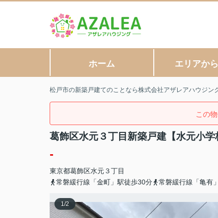
ホーム
エリアか
松戸市の新築戸建てのことなら株式会社アザレアハウジン
この物
葛飾区水元３丁目新築戸建【水元小学
-
東京都
葛飾区
水元
３丁目
常磐緩行線「金町」駅徒歩30分
常磐緩行線「亀有」
1
/
2