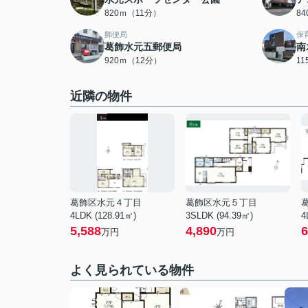
820ｍ（11分）
8
郵便局
保
葛飾水元五郵便局
南
920ｍ（12分）
1
近隣の物件
葛飾区水元４丁目
葛飾区水元５丁目
4LDK (128.91㎡)
3SLDK (94.39㎡)
4
5,588
4,890
6
万円
万円
よく見られている物件