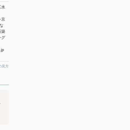
区水
レ京
な
新築
ング
。
jp
の見方
」
せ