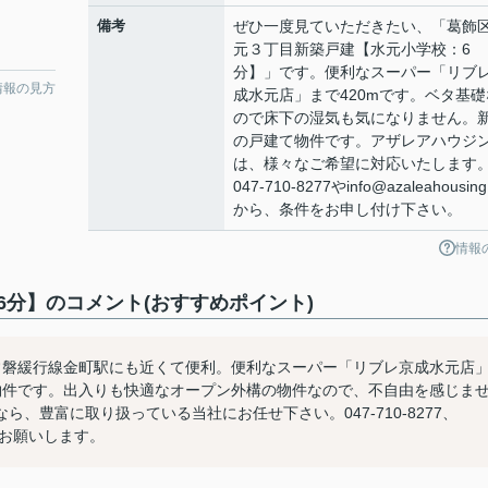
備考
ぜひ一度見ていただきたい、「葛飾
元３丁目新築戸建【水元小学校：6
分】」です。便利なスーパー「リブ
情報の見方
成水元店」まで420mです。ベタ基礎
ので床下の湿気も気になりません。
の戸建て物件です。アザレアハウジ
は、様々なご希望に対応いたします
047-710-8277やinfo@azaleahousing.
から、条件をお申し付け下さい。
情報
分】のコメント(おすすめポイント)
常磐緩行線金町駅にも近くて便利。便利なスーパー「リブレ京成水元店
物件です。出入りも快適なオープン外構の物件なので、不自由を感じま
、豊富に取り扱っている当社にお任せ下さい。047-710-8277、
すようお願いします。