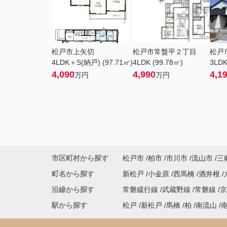
松戸市上矢切
松戸市常盤平２丁目
松戸
4LDK＋S(納戸) (97.71㎡)
4LDK (99.78㎡)
3LDK
4,090
4,990
4,1
万円
万円
市区町村から探す
松戸市
柏市
市川市
流山市
三
町名から探す
新松戸
小金原
西馬橋
酒井根
沿線から探す
常磐緩行線
武蔵野線
常磐線
駅から探す
松戸
新松戸
馬橋
柏
南流山