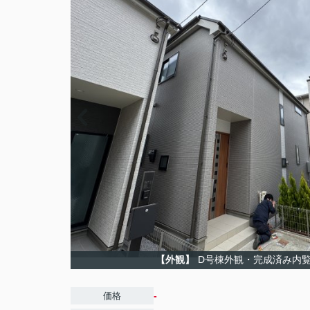
【外観】
D号棟外観・完成済み内
-
価格