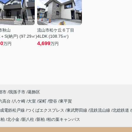
市秋山
流山市松ケ丘６丁目
＋S(納戸) (97.29㎡)
4LDK (108.75㎡)
90
4,699
万円
万円
郷市
我孫子市
葛飾区
六高台
八ケ崎
大室
栄町
曽谷
東平賀
京成電鉄松戸線
つくばエクスプレス
東武野田線
流鉄流山線
北総鉄道
南柏
北小金
新八柱
新柏
柏の葉キャンパス