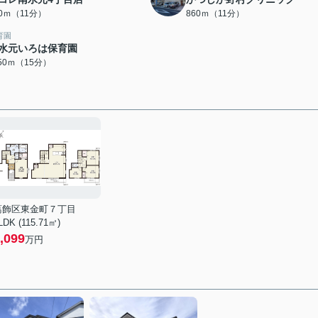
40ｍ（11分）
860ｍ（11分）
育園
水元いろは保育園
150ｍ（15分）
葛飾区東金町７丁目
LDK (115.71㎡)
,099
万円