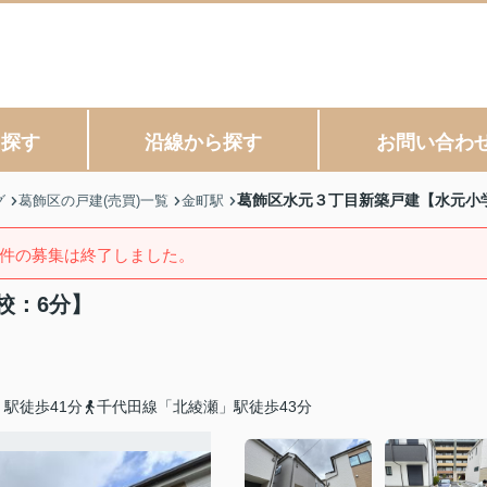
ら探す
沿線から探す
お問い合わ
葛飾区水元３丁目新築戸建【水元小
グ
葛飾区の戸建(売買)一覧
金町駅
件の募集は終了しました。
校：6分】
駅徒歩41分
千代田線「北綾瀬」駅徒歩43分