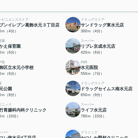
ンビニエンスストア
ドラッグストア
ブンイレブン葛飾水元３丁目店
サンドラッグ東水元店
70ｍ（4分）
300ｍ（4分）
育園
スーパー
かえ保育園
リブレ京成水元店
20ｍ（6分）
420ｍ（6分）
学校
内科
飾区立水元小学校
水元医院
50ｍ（6分）
550ｍ（7分）
園
ドラッグストア
元公園
ドラッグセイムス南水元店
40ｍ（8分）
650ｍ（9分）
リニック
スーパー
竹胃腸科内科クリニック
ライフ水元店
70ｍ（10分）
780ｍ（10分）
ーパー
クリニック
コレ南水元4丁目店
かつしか野村クリニック