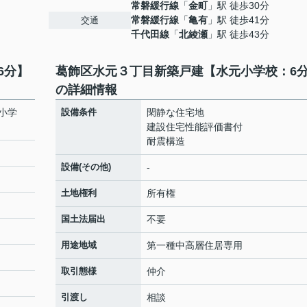
常磐緩行線
「
金町
」駅 徒歩30分
常磐緩行線
「
亀有
」駅 徒歩41分
交通
千代田線
「
北綾瀬
」駅 徒歩43分
6分】
葛飾区水元３丁目新築戸建【水元小学校：6
の詳細情報
小学
設備条件
閑静な住宅地
建設住宅性能評価書付
耐震構造
設備(その他)
-
土地権利
所有権
国土法届出
不要
用途地域
第一種中高層住居専用
取引態様
仲介
引渡し
相談