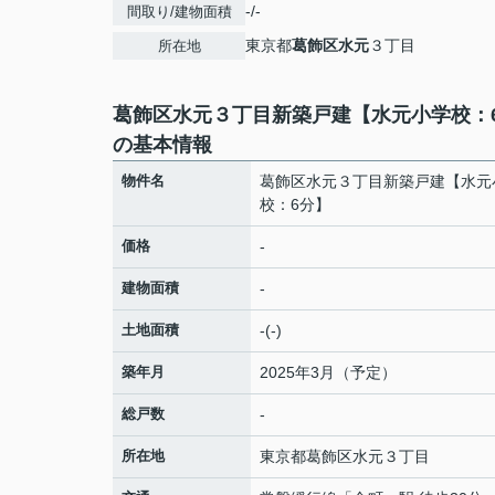
-/-
間取り/建物面積
東京都
葛飾区
水元
３丁目
所在地
葛飾区水元３丁目新築戸建【水元小学校：
の基本情報
物件名
葛飾区水元３丁目新築戸建【水元
校：6分】
価格
-
建物面積
-
土地面積
-(-)
築年月
2025年3月（予定）
総戸数
-
所在地
東京都
葛飾区
水元
３丁目