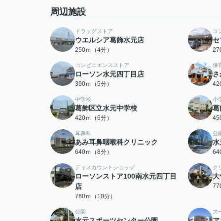
周辺施設
ドラッグストア
コ
ウエルシア葛飾水元店
セ
250ｍ（4分）
2
コンビニエンスストア
保
ローソン水元四丁目店
さ
390ｍ（5分）
4
中学校
小
葛飾区立水元中学校
葛
420ｍ（6分）
4
耳鼻科
公
あみ耳鼻咽喉科クリニック
水
640ｍ（8分）
6
ディスカウントショップ
ク
ローソンストア100南水元四丁目
大
店
7
760ｍ（10分）
公園
ス
水元スポーツセンター公園
ア