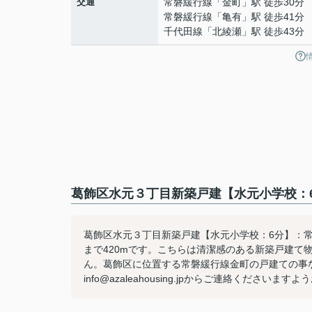
交通
常磐緩行線
「
金町
」駅 徒歩30分
常磐緩行線
「
亀有
」駅 徒歩41分
千代田線
「
北綾瀬
」駅 徒歩43分
葛飾区水元３丁目新築戸建【水元小学校：6
葛飾区水元３丁目新築戸建【水元小学校：6分】：
まで420mです。こちらは清潔感のある新築戸建て
ん。葛飾区に位置する常磐緩行線金町の戸建ての事なら
info@azaleahousing.jpからご連絡くださいま