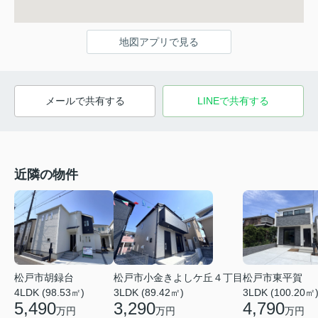
地図アプリで見る
メールで共有する
LINEで共有する
近隣の物件
松戸市小金きよしケ丘４丁目
松戸市東平賀
松戸市胡録台
3LDK (89.42㎡)
3LDK (100.20㎡
4LDK (98.53㎡)
3,290
4,790
5,490
万円
万円
万円