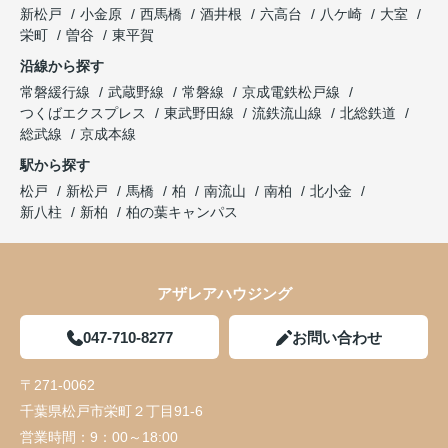
新松戸
小金原
西馬橋
酒井根
六高台
八ケ崎
大室
栄町
曽谷
東平賀
沿線から探す
常磐緩行線
武蔵野線
常磐線
京成電鉄松戸線
つくばエクスプレス
東武野田線
流鉄流山線
北総鉄道
総武線
京成本線
駅から探す
松戸
新松戸
馬橋
柏
南流山
南柏
北小金
新八柱
新柏
柏の葉キャンパス
アザレアハウジング
047-710-8277
お問い合わせ
〒271-0062
千葉県松戸市栄町２丁目91-6
営業時間：
9：00～18:00