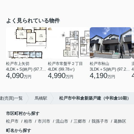
よく見られている物件
松戸市上矢切
松戸市常盤平２丁目
松戸市秋山
4LDK＋S(納戸) (97.71㎡)
4LDK (99.78㎡)
3LDK＋S(納戸) (97.29㎡)
4
4,090
4,990
4,190
万円
万円
万円
建(売買)一覧
馬橋駅
松戸市中和倉新築戸建（中和倉10期）
市区町村から探す
松戸市
柏市
市川市
流山市
三郷市
我孫子市
葛飾区
町名から探す