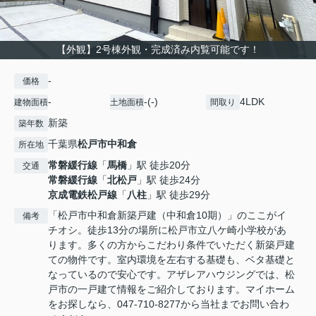
【外観】2号棟外観・完成済み内覧可能です！
-
価格
-
-(-)
4LDK
建物面積
土地面積
間取り
新築
築年数
千葉県
松戸市
中和倉
所在地
常磐緩行線
「
馬橋
」駅 徒歩20分
交通
常磐緩行線
「
北松戸
」駅 徒歩24分
京成電鉄松戸線
「
八柱
」駅 徒歩29分
「松戸市中和倉新築戸建（中和倉10期）」のここがイ
備考
チオシ。徒歩13分の場所に松戸市立八ケ崎小学校があ
ります。多くの方からこだわり条件でいただく新築戸建
ての物件です。室内環境を左右する基礎も、ベタ基礎と
なっているので安心です。アザレアハウジングでは、松
戸市の一戸建て情報をご紹介しております。マイホーム
をお探しなら、047-710-8277から当社までお問い合わ