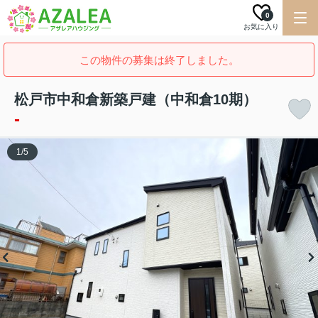
0
お気に入り
この物件の募集は終了しました。
松戸市中和倉新築戸建（中和倉10期）
-
1
/
5