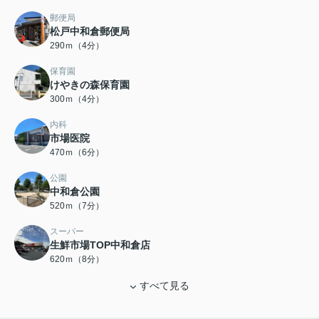
郵便局
松戸中和倉郵便局
290ｍ（4分）
保育園
けやきの森保育園
300ｍ（4分）
内科
市場医院
470ｍ（6分）
公園
中和倉公園
520ｍ（7分）
スーパー
生鮮市場TOP中和倉店
620ｍ（8分）
すべて見る