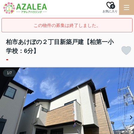
0
お気に入り
この物件の募集は終了しました。
柏市あけぼの２丁目新築戸建【柏第一小
学校：6分】
-
1
/
7