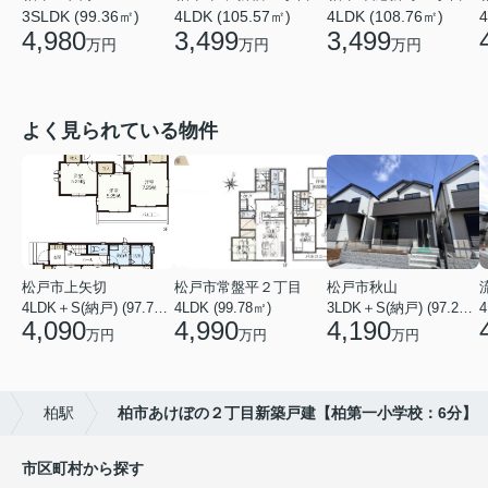
4LDK (105.57㎡)
4
3SLDK (99.36㎡)
4LDK (108.76㎡)
3,499
4,980
3,499
万円
万円
万円
よく見られている物件
松戸市上矢切
松戸市常盤平２丁目
松戸市秋山
4LDK＋S(納戸) (97.71㎡)
4LDK (99.78㎡)
3LDK＋S(納戸) (97.29㎡)
4
4,090
4,990
4,190
万円
万円
万円
柏駅
柏市あけぼの２丁目新築戸建【柏第一小学校：6分】
市区町村から探す