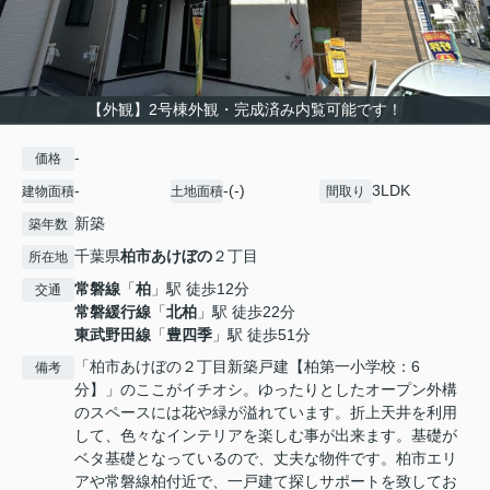
【外観】2号棟外観・完成済み内覧可能です！
-
価格
-
-(-)
3LDK
建物面積
土地面積
間取り
新築
築年数
千葉県
柏市
あけぼの
２丁目
所在地
常磐線
「
柏
」駅 徒歩12分
交通
常磐緩行線
「
北柏
」駅 徒歩22分
東武野田線
「
豊四季
」駅 徒歩51分
「柏市あけぼの２丁目新築戸建【柏第一小学校：6
備考
分】」のここがイチオシ。ゆったりとしたオープン外構
のスペースには花や緑が溢れています。折上天井を利用
して、色々なインテリアを楽しむ事が出来ます。基礎が
ベタ基礎となっているので、丈夫な物件です。柏市エリ
アや常磐線柏付近で、一戸建て探しサポートを致してお