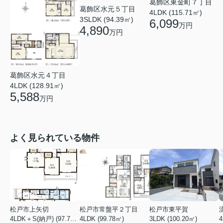
葛飾区東金町７丁目
葛飾区水元５丁目
4LDK (115.71㎡)
3SLDK (94.39㎡)
6,099
万円
4,890
万円
葛飾区水元４丁目
4LDK (128.91㎡)
5,588
万円
よく見られている物件
松戸市上矢切
松戸市常盤平２丁目
松戸市東平賀
4LDK＋S(納戸) (97.71㎡)
4LDK (99.78㎡)
3LDK (100.20㎡)
4