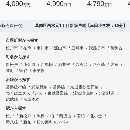
4,090
4,990
4,790
万円
万円
万円
建(売買)一覧
葛飾区西水元1丁目新築戸建【幸田小学校：10分】
市区町村から探す
松戸市
柏市
市川市
流山市
三郷市
我孫子市
葛飾区
町名から探す
新松戸
小金原
西馬橋
酒井根
六高台
八ケ崎
大室
栄町
曽谷
東平賀
沿線から探す
常磐緩行線
武蔵野線
常磐線
京成電鉄松戸線
つくばエクスプレス
東武野田線
流鉄流山線
北総鉄道
総武線
京成本線
駅から探す
松戸
新松戸
馬橋
柏
南流山
南柏
北小金
新八柱
新柏
柏の葉キャンパス