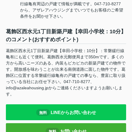
行線亀有周辺の戸建て情報が満載です。047-710-8277
から、アザレアハウジングまでいつでもお客様のご希望
条件をお聞かせ下さい。
葛飾区西水元1丁目新築戸建【幸田小学校：10分】
のコメント(おすすめポイント)
葛飾区西水元1丁目新築戸建【幸田小学校：10分】：常磐緩行線
亀有にも近くて便利。葛飾西水元郵便局まで350mです。多くの
方から高いニーズのある、内装もピカピカの新築戸建ての物件で
す。開放感を味わうことが出来る南側道路に面した物件です。葛
飾区に位置する常磐緩行線亀有の戸建ての事なら、豊富に取り扱
っている当社にお任せ下さい。047-710-8277、
info@azaleahousing.jpからご連絡くださいますようお願いしま
す。
LINEからお問い合わせ
無料
お問い合わせ
無料