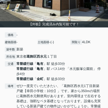
【外観】完成済み内覧可能です！
-
価格
-
-(-)
4LDK
建物面積
土地面積
間取り
新築
築年数
東京都
葛飾区
西水元
１丁目
所在地
常磐緩行線
「
亀有
」駅 徒歩33分
交通
常磐緩行線
「
亀有
」駅 バス14分 「水元飯塚公園前」 停
歩4分
常磐緩行線
「
金町
」駅 徒歩33分
ぜひ一度見ていただきたい、「葛飾区西水元1丁目新築
備考
戸建【幸田小学校：10分】」です。家から350mの場所
に葛飾西水元郵便局があります。室内環境まで左右する
基礎は、強靭なベタ基礎となっております。設備も充実
している新築戸建ての物件はいかがでしょうか。常磐緩