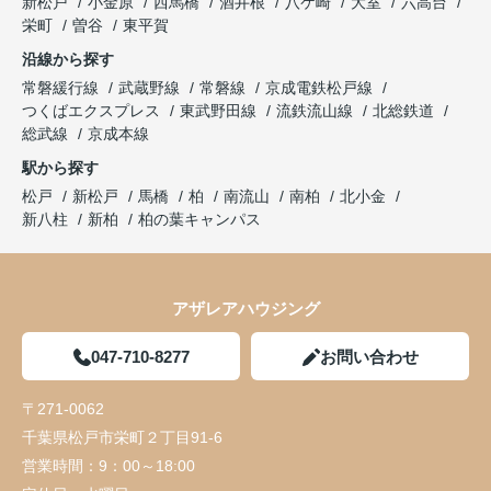
新松戸
小金原
西馬橋
酒井根
八ケ崎
大室
六高台
栄町
曽谷
東平賀
沿線から探す
常磐緩行線
武蔵野線
常磐線
京成電鉄松戸線
つくばエクスプレス
東武野田線
流鉄流山線
北総鉄道
総武線
京成本線
駅から探す
松戸
新松戸
馬橋
柏
南流山
南柏
北小金
新八柱
新柏
柏の葉キャンパス
アザレアハウジング
047-710-8277
お問い合わせ
〒271-0062
千葉県松戸市栄町２丁目91-6
営業時間：
9：00～18:00