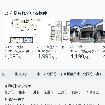
よく見られている物件
松戸市上矢切
松戸市常盤平２丁目
松戸市秋山
4LDK＋S(納戸) (97.71㎡)
4LDK (99.78㎡)
3LDK＋S(納戸) (97.29㎡)
4
4,090
4,990
4,190
万円
万円
万円
一覧
北国分駅
市川市北国分３丁目新築戸建（北国分６期）
市区町村から探す
松戸市
柏市
市川市
流山市
三郷市
我孫子市
葛飾区
町名から探す