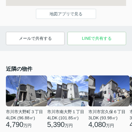
地図アプリで見る
メールで共有する
LINEで共有する
近隣の物件
市川市大野町３丁目
市川市南大野１丁目
市川市宮久保６丁目
4LDK (96.88㎡)
4LDK (101.85㎡)
3LDK (93.98㎡)
3
4,790
5,390
4,080
万円
万円
万円