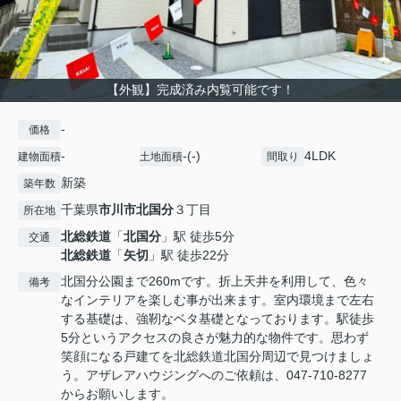
【外観】完成済み内覧可能です！
-
価格
-
-(-)
4LDK
建物面積
土地面積
間取り
新築
築年数
千葉県
市川市
北国分
３丁目
所在地
北総鉄道
「
北国分
」駅 徒歩5分
交通
北総鉄道
「
矢切
」駅 徒歩22分
北国分公園まで260mです。折上天井を利用して、色々
備考
なインテリアを楽しむ事が出来ます。室内環境まで左右
する基礎は、強靭なベタ基礎となっております。駅徒歩
5分というアクセスの良さが魅力的な物件です。思わず
笑顔になる戸建てを北総鉄道北国分周辺で見つけましょ
う。アザレアハウジングへのご依頼は、047-710-8277
からお願いします。