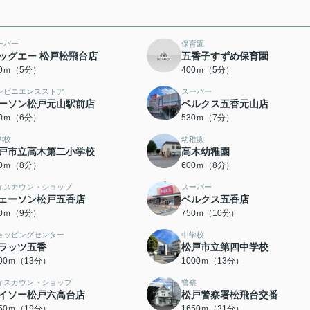
ーパー
保育園
ッグエー 松戸松飛台店
五香子すずめ保育園
00ｍ（5分）
400ｍ（5分）
ンビニエンスストア
スーパー
ーソン松戸元山駅前店
ベルクス五香元山店
50ｍ（6分）
530ｍ（7分）
学校
幼稚園
戸市立高木第二小学校
高木幼稚園
00ｍ（8分）
600ｍ（8分）
ィスカウントショップ
スーパー
ェーソン松戸五香店
ベルクス五香店
00ｍ（9分）
750ｍ（10分）
ョッピングセンター
中学校
ラッツ五香
松戸市立第四中学校
000ｍ（13分）
1000ｍ（13分）
ィスカウントショップ
警察
イソー松戸六高台店
松戸警察署松飛台交番
450ｍ（19分）
1650ｍ（21分）