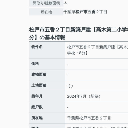
-/-
間取り/建物面積
千葉県
松戸市
五香
２丁目
所在地
松戸市五香２丁目新築戸建【高木第二小学
分】の基本情報
物件名
松戸市五香２丁目新築戸建【高木
学校：8分】
価格
-
建物面積
-
土地面積
-(-)
築年月
2024年7月（新築）
総戸数
-
所在地
千葉県
松戸市
五香
２丁目