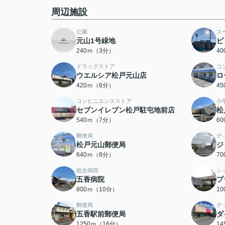
周辺施設
公園
ス
元山1号緑地
ビ
240ｍ（3分）
4
ドラッグストア
コ
ウエルシア松戸元山店
ロ
420ｍ（6分）
4
コンビニエンスストア
小
セブンイレブン松戸駐屯地前店
松
540ｍ（7分）
6
郵便局
デ
松戸元山郵便局
ジ
640ｍ（8分）
7
総合病院
シ
五香病院
プ
800ｍ（10分）
1
郵便局
デ
五香駅前郵便局
ダ
1250ｍ（16分）
1