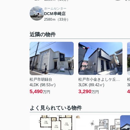
ホームセンター
DCM串崎店
2580ｍ（33分）
近隣の物件
松戸市胡録台
松戸市小金きよしケ丘４丁目
4LDK (98.53㎡)
3LDK (89.42㎡)
3
5,490
3,290
4
万円
万円
よく見られている物件