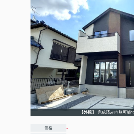
【外観】
完成済み内覧可能
-
価格