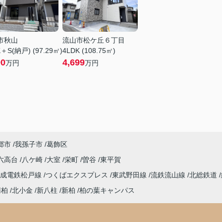
市秋山
流山市松ケ丘６丁目
＋S(納戸) (97.29㎡)
4LDK (108.75㎡)
90
4,699
万円
万円
郷市
我孫子市
葛飾区
六高台
八ケ崎
大室
栄町
曽谷
東平賀
京成電鉄松戸線
つくばエクスプレス
東武野田線
流鉄流山線
北総鉄道
南柏
北小金
新八柱
新柏
柏の葉キャンパス