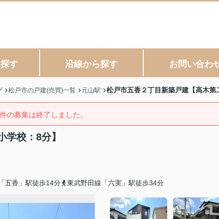
ら探す
沿線から探す
お問い合わ
松戸市五香２丁目新築戸建【高木第
グ
松戸市の戸建(売買)一覧
元山駅
件の募集は終了しました。
小学校：8分】
「五香」駅徒歩14分
東武野田線「六実」駅徒歩34分