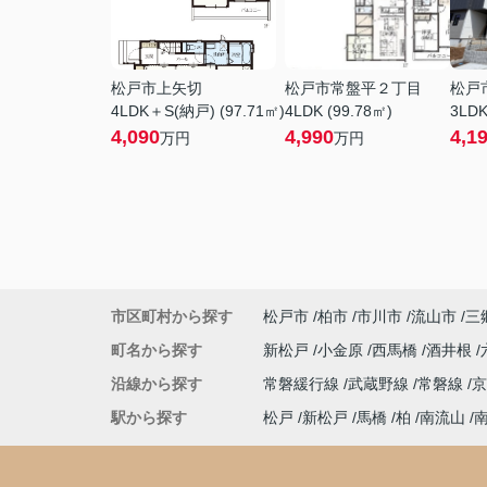
松戸市上矢切
松戸市常盤平２丁目
松戸
4LDK＋S(納戸) (97.71㎡)
4LDK (99.78㎡)
3LDK
4,090
4,990
4,1
万円
万円
市区町村から探す
松戸市
柏市
市川市
流山市
三
町名から探す
新松戸
小金原
西馬橋
酒井根
沿線から探す
常磐緩行線
武蔵野線
常磐線
駅から探す
松戸
新松戸
馬橋
柏
南流山