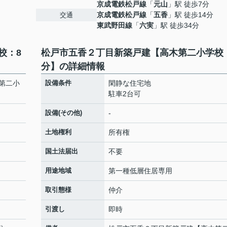
京成電鉄松戸線
「
元山
」駅 徒歩7分
京成電鉄松戸線
「
五香
」駅 徒歩14分
交通
東武野田線
「
六実
」駅 徒歩34分
校：8
松戸市五香２丁目新築戸建【高木第二小学校
分】の詳細情報
第二小
設備条件
閑静な住宅地
駐車2台可
設備(その他)
-
土地権利
所有権
国土法届出
不要
用途地域
第一種低層住居専用
取引態様
仲介
引渡し
即時