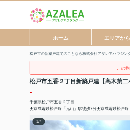
ホーム
エリアか
松戸市の新築戸建てのことなら株式会社アザレアハウジン
この物
松戸市五香２丁目新築戸建【高木第二
-
千葉県
松戸市
五香
２丁目
京成電鉄松戸線「元山」駅徒歩7分
京成電鉄松戸線
1
/
7