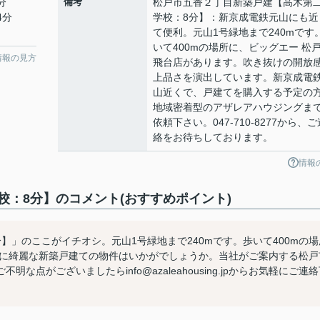
分
備考
松戸市五香２丁目新築戸建【高木第
4分
学校：8分】：新京成電鉄元山にも近
て便利。元山1号緑地まで240mです
いて400mの場所に、ビッグエー 松
情報の見方
飛台店があります。吹き抜けの開放
上品さを演出しています。新京成電
山近くで、戸建てを購入する予定の
地域密着型のアザレアハウジングま
依頼下さい。047-710-8277から、ご
絡をお待ちしております。
情報
：8分】のコメント(おすすめポイント)
】」のここがイチオシ。元山1号緑地まで240mです。歩いて400mの場
共に綺麗な新築戸建ての物件はいかがでしょうか。当社がご案内する松戸
点がございましたらinfo@azaleahousing.jpからお気軽にご連