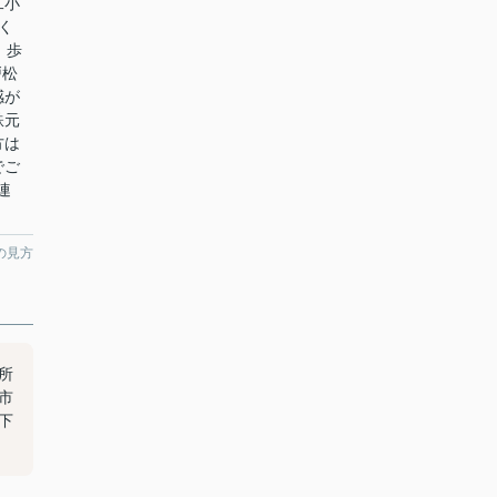
二小
く
。歩
戸松
感が
鉄元
方は
でご
連
の見方
所
市
絡下