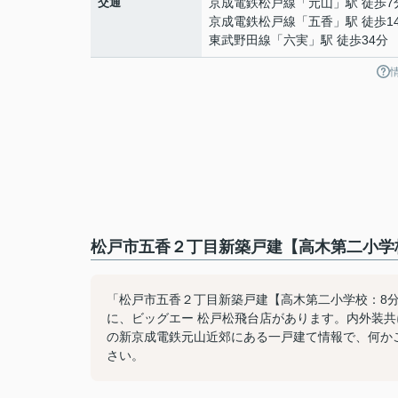
交通
京成電鉄松戸線
「
元山
」駅 徒歩7
京成電鉄松戸線
「
五香
」駅 徒歩1
東武野田線
「
六実
」駅 徒歩34分
松戸市五香２丁目新築戸建【高木第二小学校
「松戸市五香２丁目新築戸建【高木第二小学校：8分
に、ビッグエー 松戸松飛台店があります。内外装
の新京成電鉄元山近郊にある一戸建て情報で、何かご不明な
さい。