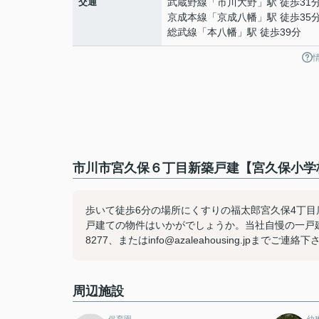
交通
武蔵野線
「
市川大野
」駅 徒歩31
京成本線
「
京成八幡
」駅 徒歩35
総武線
「
本八幡
」駅 徒歩39分
市川市宮久保６丁目新築戸建【宮久保小学校
歩いて徒歩6分の場所にくすりの福太郎宮久保4丁
戸建ての物件はいかがでしょうか。当社自慢の一戸建て
8277、またはinfo@azaleahousing.jpまでご連絡
周辺施設