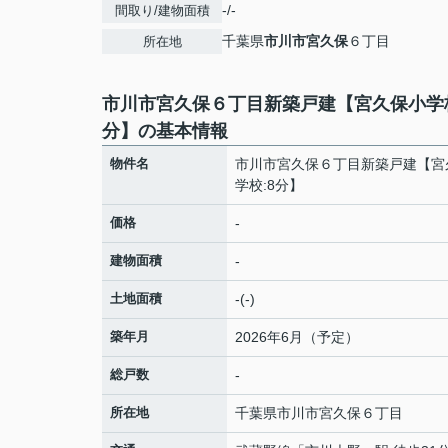
-/-
間取り/建物面積
千葉県
市川市
宮久保
６丁目
所在地
市川市宮久保６丁目新築戸建【宮久保小学校
分】の基本情報
物件名
市川市宮久保６丁目新築戸建【宮
学校:8分】
価格
-
建物面積
-
土地面積
-(-)
築年月
2026年6月（予定）
総戸数
-
所在地
千葉県
市川市
宮久保
６丁目