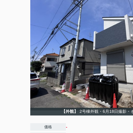
【外観】
2号棟外観・6月18日撮影・
-
価格