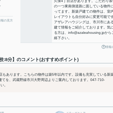
分
久保4丁目店があります。こだわり条
分
の一つ東南側道路に面している物件
ってます。新築戸建ての物件は、室
レイアウトも自分好みに変更可能で
情報の見方
アザレアハウジングは、市川市にあ
建て情報をご紹介しております。気
る方は、info@azaleahousing.jpか
絡下さい。
情報
:8分】のコメント(おすすめポイント)
目店もあります。こちらの物件は築5年以内です。設備も充実している新
を、武蔵野線市川大野周辺よりご案内しております。047-710-
下さい。