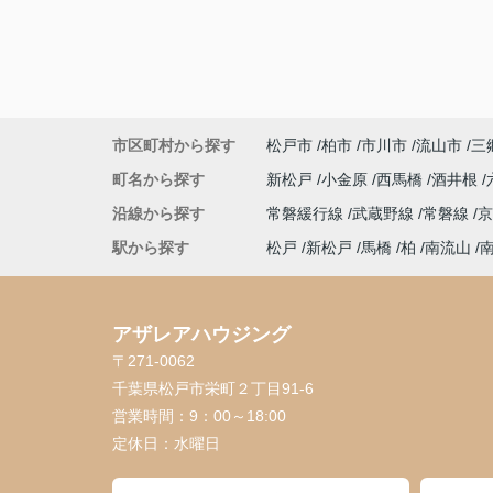
市区町村から探す
松戸市
柏市
市川市
流山市
三
町名から探す
新松戸
小金原
西馬橋
酒井根
沿線から探す
常磐緩行線
武蔵野線
常磐線
駅から探す
松戸
新松戸
馬橋
柏
南流山
アザレアハウジング
〒271-0062
千葉県松戸市栄町２丁目91-6
営業時間：
9：00～18:00
定休日：
水曜日