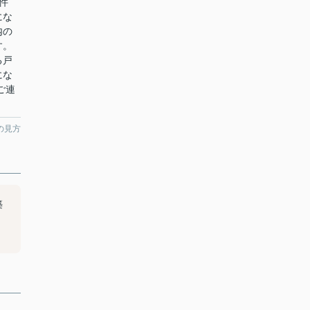
件
にな
内の
す。
る戸
にな
らご連
の見方
築