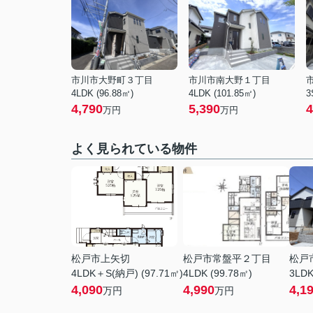
市川市大野町３丁目
市川市南大野１丁目
4LDK (96.88㎡)
4LDK (101.85㎡)
3
4,790
5,390
4
万円
万円
よく見られている物件
松戸市上矢切
松戸市常盤平２丁目
松戸
4LDK＋S(納戸) (97.71㎡)
4LDK (99.78㎡)
3LDK
4,090
4,990
4,1
万円
万円