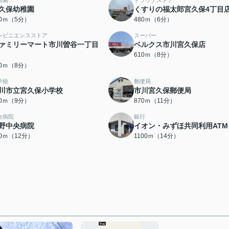
稚園
ドラッグストア
久保幼稚園
くすりの福太郎宮久保4丁目
80ｍ（5分）
480ｍ（6分）
ンビニエンスストア
スーパー
ァミリーマート市川曽谷一丁目
ベルクス市川宮久保店
610ｍ（8分）
70ｍ（8分）
学校
郵便局
川市立宮久保小学校
市川宮久保郵便局
60ｍ（9分）
870ｍ（11分）
合病院
銀行
野中央病院
イオン・みずほ共同利用ATM
50ｍ（12分）
1100ｍ（14分）