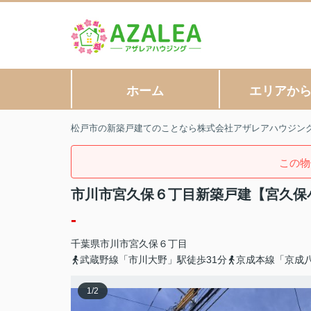
ホーム
エリアか
松戸市の新築戸建てのことなら株式会社アザレアハウジン
この物
市川市宮久保６丁目新築戸建【宮久保小
-
千葉県
市川市
宮久保
６丁目
武蔵野線「市川大野」駅徒歩31分
京成本線「京成八
1
/
2