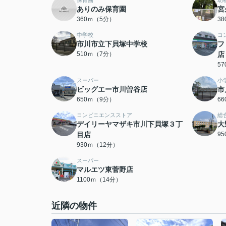
保育園
幼
ありのみ保育園
宮
360ｍ（5分）
3
中学校
コ
市川市立下貝塚中学校
フ
510ｍ（7分）
店
5
スーパー
小
ビッグエー市川曽谷店
市
650ｍ（9分）
6
コンビニエンスストア
総
デイリーヤマザキ市川下貝塚３丁
大
目店
9
930ｍ（12分）
スーパー
マルエツ東菅野店
1100ｍ（14分）
近隣の物件