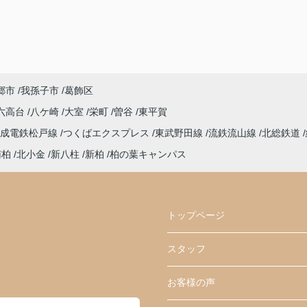
郷市
我孫子市
葛飾区
六高台
八ケ崎
大室
栄町
曽谷
東平賀
京成電鉄松戸線
つくばエクスプレス
東武野田線
流鉄流山線
北総鉄道
南柏
北小金
新八柱
新柏
柏の葉キャンパス
トップページ
スタッフ
お客様の声