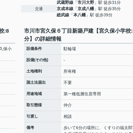
武蔵野線
「
市川大野
」駅 徒歩31分
京成本線
「
京成八幡
」駅 徒歩35分
交通
総武線
「
本八幡
」駅 徒歩39分
:8
市川市宮久保６丁目新築戸建【宮久保小学校:
分】の詳細情報
久保小
設備条件
駐輪場
設備(その他)
-
土地権利
所有権
国土法届出
不要
用途地域
第一種低層住居専用
取引態様
仲介
引渡し
相談
備考
歩いて6分の場所に、くすりの福太郎