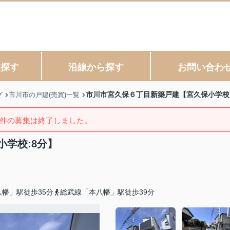
ら探す
沿線から探す
お問い合わ
市川市宮久保６丁目新築戸建【宮久保小学校:
グ
市川市の戸建(売買)一覧
件の募集は終了しました。
学校:8分】
幡」駅徒歩35分
総武線「本八幡」駅徒歩39分