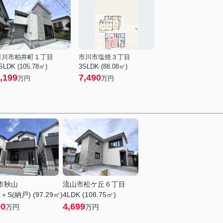
市川市柏井町１丁目
市川市塩焼３丁目
SLDK (105.78㎡)
3SLDK (88.08㎡)
,199
7,490
万円
万円
市秋山
流山市松ケ丘６丁目
＋S(納戸) (97.29㎡)
4LDK (108.75㎡)
90
4,699
万円
万円