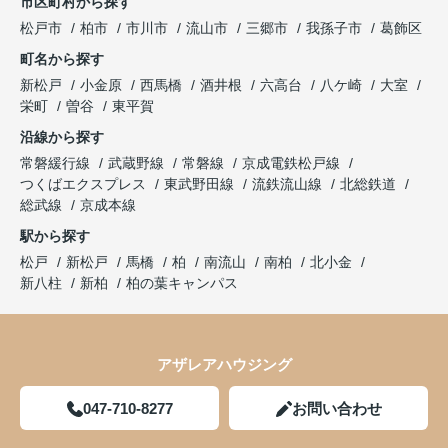
市区町村から探す
松戸市
柏市
市川市
流山市
三郷市
我孫子市
葛飾区
町名から探す
新松戸
小金原
西馬橋
酒井根
六高台
八ケ崎
大室
栄町
曽谷
東平賀
沿線から探す
常磐緩行線
武蔵野線
常磐線
京成電鉄松戸線
つくばエクスプレス
東武野田線
流鉄流山線
北総鉄道
総武線
京成本線
駅から探す
松戸
新松戸
馬橋
柏
南流山
南柏
北小金
新八柱
新柏
柏の葉キャンパス
アザレアハウジング
047-710-8277
お問い合わせ