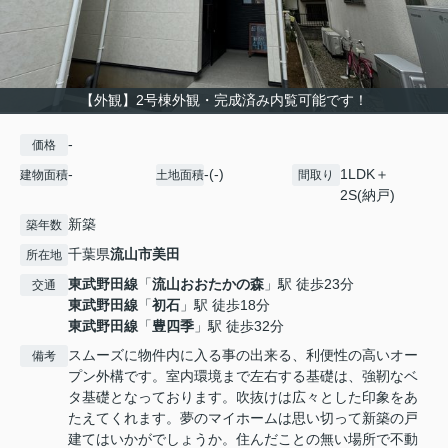
【外観】2号棟外観・完成済み内覧可能です！
-
価格
-
-(-)
1LDK＋
建物面積
土地面積
間取り
2S(納戸)
新築
築年数
千葉県
流山市
美田
所在地
東武野田線
「
流山おおたかの森
」駅 徒歩23分
交通
東武野田線
「
初石
」駅 徒歩18分
東武野田線
「
豊四季
」駅 徒歩32分
スムーズに物件内に入る事の出来る、利便性の高いオー
備考
プン外構です。室内環境まで左右する基礎は、強靭なベ
タ基礎となっております。吹抜けは広々とした印象をあ
たえてくれます。夢のマイホームは思い切って新築の戸
建てはいかがでしょうか。住んだことの無い場所で不動