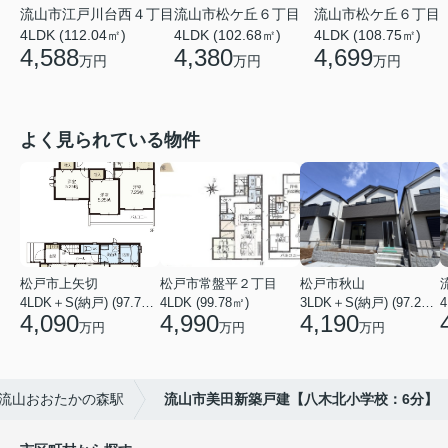
流山市松ケ丘６丁目
流山市松ケ丘６丁目
流山市江戸川台西４丁目
4LDK (102.68㎡)
4LDK (108.75㎡)
4LDK (112.04㎡)
4,380
4,699
4,588
万円
万円
万円
よく見られている物件
松戸市上矢切
松戸市常盤平２丁目
松戸市秋山
4LDK＋S(納戸) (97.71㎡)
4LDK (99.78㎡)
3LDK＋S(納戸) (97.29㎡)
4
4,090
4,990
4,190
万円
万円
万円
流山おおたかの森駅
流山市美田新築戸建【八木北小学校：6分】