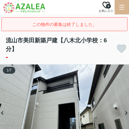
0
お気に入り
この物件の募集は終了しました。
流山市美田新築戸建【八木北小学校：6
分】
-
1
/
7