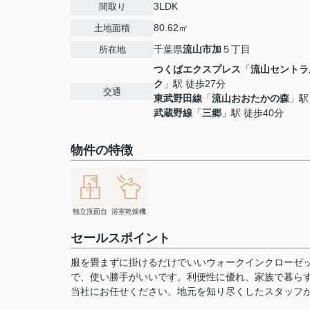
3LDK
間取り
80.62㎡
土地面積
千葉県
流山市
加
５丁目
所在地
つくばエクスプレス
「
流山セントラ
ク
」駅 徒歩27分
交通
東武野田線
「
流山おおたかの森
」駅
武蔵野線
「
三郷
」駅 徒歩40分
物件の特徴
独立洗面台
浴室乾燥機
セールスポイント
服を畳まずに掛けるだけでいいウォークインクローゼッ
で、使い勝手がいいです。利便性に優れ、家族で暮らす
当社にお任せください。地元を知り尽くしたスタッフ