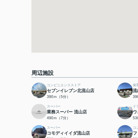
周辺施設
コンビニエンスストア
保
セブンイレブン北流山店
流
390ｍ（5分）
3
スーパー
ド
業務スーパー 流山店
ウ
490ｍ（7分）
5
スーパー
コ
コモディイイダ流山店
フ