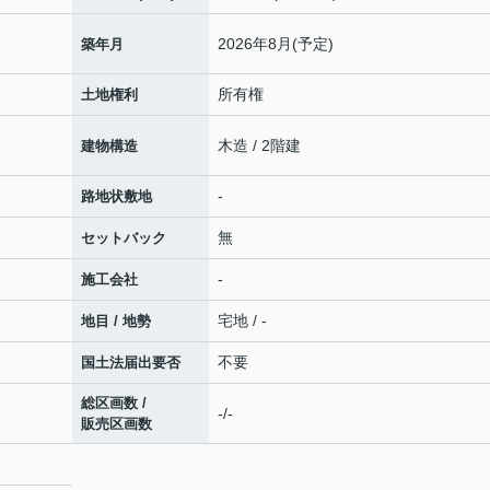
2026年8月(予定)
築年月
所有権
土地権利
木造 / 2階建
建物構造
-
路地状敷地
無
セットバック
-
施工会社
宅地 / -
地目 / 地勢
不要
国土法届出要否
総区画数 /
-/-
販売区画数