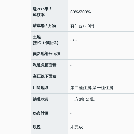
建ぺい率 /
60%/200%
容積率
駐車場 / 月額
有(1台) / 0円
土地
- / -
(敷金 / 保証金)
-
傾斜地部分面積
-
私道負担面積
-
高圧線下面積
第二種住居/第一種住居
用途地域
一方(南 公道)
接道状況
-
都市計画
未完成
現況