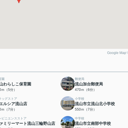
Google Ma
育園
郵便局
山わらしこ保育園
流山加台郵便局
90ｍ（5分）
470ｍ（6分）
ラッグストア
小学校
エルシア流山店
流山市立流山北小学校
30ｍ（7分）
550ｍ（7分）
ンビニエンスストア
中学校
ァミリーマート流山三輪野山店
流山市立南部中学校