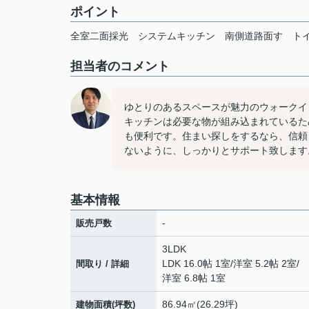
ポイント
全室二面採光
システムキッチン
南側道路面す
ト
担当者のコメント
ゆとりのあるスペースが魅力のウォークイン
キッチンは必要な物が組み込まれているた
も便利です。住まい探しをするなら、信頼
ないように、しっかりとサポート致します
基本情報
-
販売戸数
3LDK
LDK 16.0帖 1室
/
洋室 5.2帖 2室
/
間取り / 詳細
洋室 6.8帖 1室
86.94㎡(26.29坪)
建物面積(坪数)