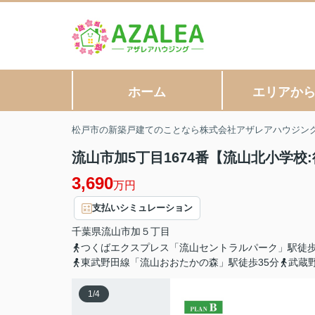
ホーム
エリアか
松戸市の新築戸建てのことなら株式会社アザレアハウジン
流山市加5丁目1674番【流山北小学校:
3,690
万円
支払いシミュレーション
千葉県
流山市
加
５丁目
つくばエクスプレス「流山セントラルパーク」駅徒歩
東武野田線「流山おおたかの森」駅徒歩35分
武蔵
1
/
4