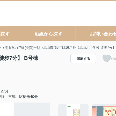
ら探す
沿線から探す
お問い合わ
流山市加5丁目1674番【流山北小学校:徒歩7分】
グ
流山市の戸建(売買)一覧
徒歩7分】 B号棟
印刷する
お気
27分
野線「三郷」駅徒歩40分