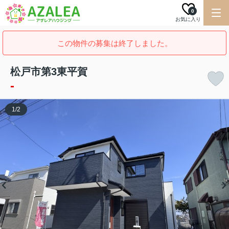
0
お気に入り
この物件の募集は終了しました。
松戸市第3東平賀
-
1
/
2