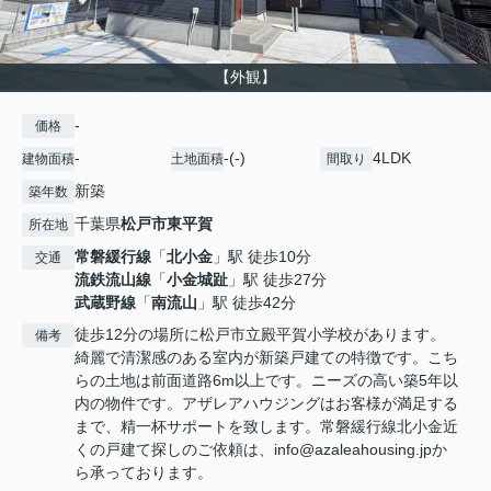
【外観】
-
価格
-
-(-)
4LDK
建物面積
土地面積
間取り
新築
築年数
千葉県
松戸市
東平賀
所在地
常磐緩行線
「
北小金
」駅 徒歩10分
交通
流鉄流山線
「
小金城趾
」駅 徒歩27分
武蔵野線
「
南流山
」駅 徒歩42分
徒歩12分の場所に松戸市立殿平賀小学校があります。
備考
綺麗で清潔感のある室内が新築戸建ての特徴です。こち
らの土地は前面道路6m以上です。ニーズの高い築5年以
内の物件です。アザレアハウジングはお客様が満足する
まで、精一杯サポートを致します。常磐緩行線北小金近
くの戸建て探しのご依頼は、info@azaleahousing.jpか
ら承っております。