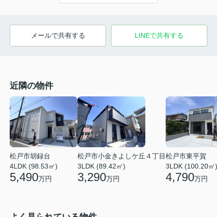
メールで共有する
LINEで共有する
近隣の物件
松戸市小金きよしケ丘４丁目
松戸市東平賀
松戸市胡録台
3LDK (89.42㎡)
3LDK (100.20㎡
4LDK (98.53㎡)
3,290
4,790
5,490
万円
万円
万円