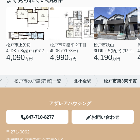
よく見られている物件
松戸市上矢切
松戸市常盤平２丁目
松戸市秋山
4LDK＋S(納戸) (97.71㎡)
4LDK (99.78㎡)
3LDK＋S(納戸) (97.29㎡)
4
4,090
4,990
4,190
万円
万円
万円
グ
松戸市の戸建(売買)一覧
北小金駅
松戸市第3東平賀
アザレアハウジング
047-710-8277
お問い合わせ
〒271-0062