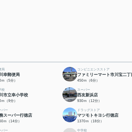
便局
コンビニエンスストア
川幸郵便局
ファミリーマート市川宝二丁
70ｍ（5分）
450ｍ（6分）
学校
スーパー
川市立幸小学校
西友新浜店
00ｍ（9分）
930ｍ（12分）
ーパー
ドラッグストア
務スーパー行徳店
マツモトキヨシ行徳店
060ｍ（14分）
1370ｍ（18分）
ーパー
中学校