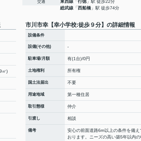
東西線
「
行徳
」駅 徒歩22分
交通
総武線
「
西船橋
」駅 徒歩74分
報
市川市幸【幸小学校:徒歩９分】の詳細情報
設備条件
設備(その他)
-
駐車場/月額
有(1台)/0円
土地権利
所有権
9㎡)
国土法届出
不要
用途地域
第一種住居
取引態様
仲介
引渡し
相談
備考
安心の前面道路6m以上の条件を備え
おります。ニーズの高い築5年以内の