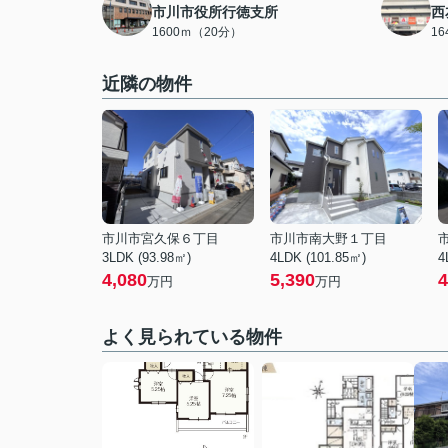
市川市役所行徳支所
西
1600ｍ（20分）
1
近隣の物件
市川市宮久保６丁目
市川市南大野１丁目
3LDK (93.98㎡)
4LDK (101.85㎡)
4
4,080
5,390
4
万円
万円
よく見られている物件