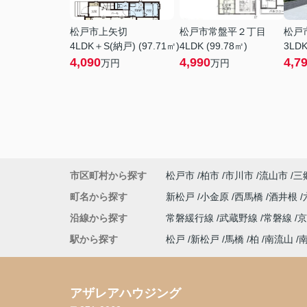
松戸市上矢切
松戸市常盤平２丁目
松戸
4LDK＋S(納戸) (97.71㎡)
4LDK (99.78㎡)
3LDK
4,090
4,990
4,7
万円
万円
市区町村から探す
松戸市
柏市
市川市
流山市
三
町名から探す
新松戸
小金原
西馬橋
酒井根
沿線から探す
常磐緩行線
武蔵野線
常磐線
駅から探す
松戸
新松戸
馬橋
柏
南流山
アザレアハウジング