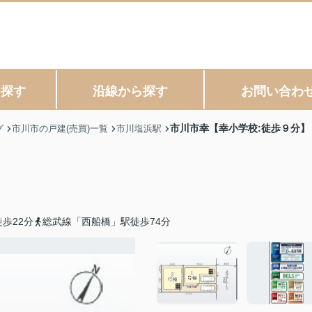
ら探す
沿線から探す
お問い合わ
市川市幸【幸小学校:徒歩９分】
グ
市川市の戸建(売買)一覧
市川塩浜駅
歩22分
総武線「西船橋」駅徒歩74分