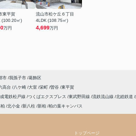
市東平賀
流山市松ケ丘６丁目
 (100.20㎡)
4LDK (108.75㎡)
90
4,699
万円
万円
郷市
我孫子市
葛飾区
六高台
八ケ崎
大室
栄町
曽谷
東平賀
京成電鉄松戸線
つくばエクスプレス
東武野田線
流鉄流山線
北総鉄道
南柏
北小金
新八柱
新柏
柏の葉キャンパス
トップページ