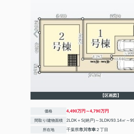
【区画図】
4,490万円～4,790万円
価格
2LDK＋S(納戸)～3LDK/93.14㎡～9
間取り/建物面積
千葉県
市川市
幸
２丁目
所在地