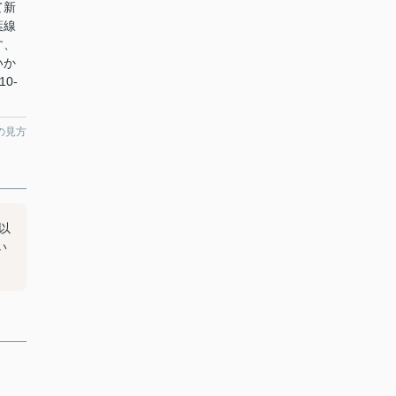
て新
葉線
す、
いか
0-
の見方
以
い