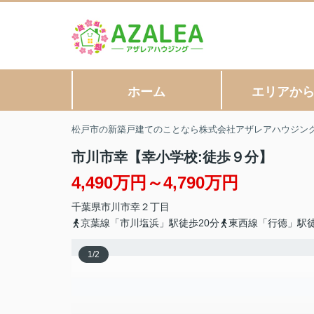
ホーム
エリアか
松戸市の新築戸建てのことなら株式会社アザレアハウジン
市川市幸【幸小学校:徒歩９分】
4,490万円～4,790万円
千葉県
市川市
幸
２丁目
京葉線「市川塩浜」駅徒歩20分
東西線「行徳」駅徒
1
/
2