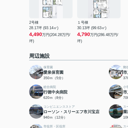
2号棟
１号棟
28.17坪 (93.14㎡)
30.13坪 (99.63㎡)
4,490
4,790
万円(204.28万円/
万円(286.48万円/
坪)
坪)
周辺施設
保育園
郵
愛泉保育園
市
350ｍ（5分）
3
総合病院
小
行徳中央病院
市
620ｍ（8分）
7
コンビニエンスストア
ス
ローソン・スリーエフ市川宝店
業
940ｍ（12分）
1
市役所・区役所
ス