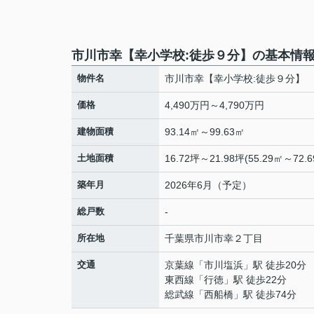
市川市幸【幸小学校:徒歩９分】の基本情
物件名
市川市幸【幸小学校:徒歩９分】
価格
4,490万円～4,790万円
建物面積
93.14㎡～99.63㎡
土地面積
16.72坪～21.98坪(55.29㎡～72.6
築年月
2026年6月（予定）
総戸数
-
所在地
千葉県
市川市
幸
２丁目
交通
京葉線
「
市川塩浜
」駅 徒歩20分
東西線
「
行徳
」駅 徒歩22分
総武線
「
西船橋
」駅 徒歩74分