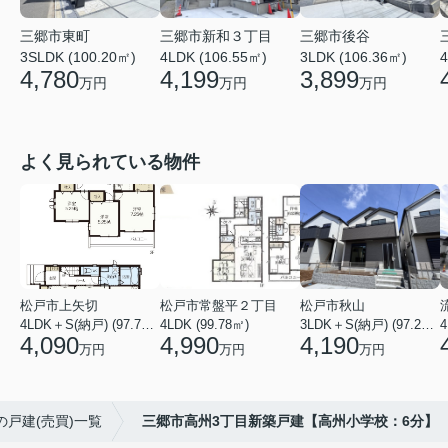
三郷市新和３丁目
三郷市東町
三郷市後谷
4LDK (106.55㎡)
4
3SLDK (100.20㎡)
3LDK (106.36㎡)
4,199
4,780
3,899
万円
万円
万円
よく見られている物件
松戸市上矢切
松戸市常盤平２丁目
松戸市秋山
4LDK＋S(納戸) (97.71㎡)
4LDK (99.78㎡)
3LDK＋S(納戸) (97.29㎡)
4
4,090
4,990
4,190
万円
万円
万円
の戸建(売買)一覧
三郷市高州3丁目新築戸建【高州小学校：6分】