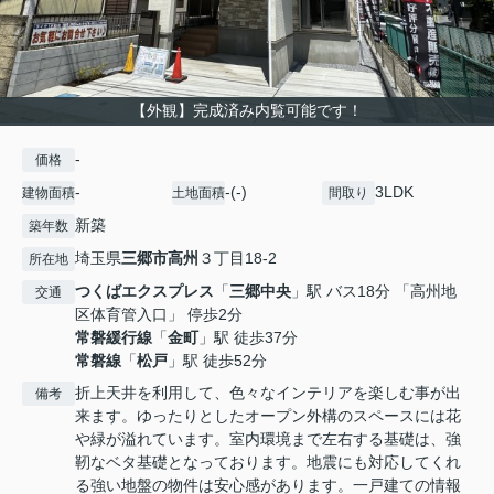
【外観】完成済み内覧可能です！
-
価格
-
-(-)
3LDK
建物面積
土地面積
間取り
新築
築年数
埼玉県
三郷市
高州
３丁目18-2
所在地
つくばエクスプレス
「
三郷中央
」駅 バス18分 「高州地
交通
区体育管入口」 停歩2分
常磐緩行線
「
金町
」駅 徒歩37分
常磐線
「
松戸
」駅 徒歩52分
折上天井を利用して、色々なインテリアを楽しむ事が出
備考
来ます。ゆったりとしたオープン外構のスペースには花
や緑が溢れています。室内環境まで左右する基礎は、強
靭なベタ基礎となっております。地震にも対応してくれ
る強い地盤の物件は安心感があります。一戸建ての情報