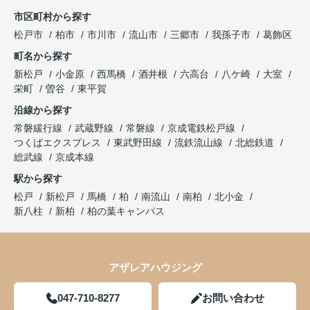
市区町村から探す
松戸市
柏市
市川市
流山市
三郷市
我孫子市
葛飾区
町名から探す
新松戸
小金原
西馬橋
酒井根
六高台
八ケ崎
大室
栄町
曽谷
東平賀
沿線から探す
常磐緩行線
武蔵野線
常磐線
京成電鉄松戸線
つくばエクスプレス
東武野田線
流鉄流山線
北総鉄道
総武線
京成本線
駅から探す
松戸
新松戸
馬橋
柏
南流山
南柏
北小金
新八柱
新柏
柏の葉キャンパス
アザレアハウジング
047-710-8277
お問い合わせ