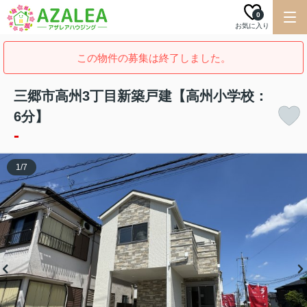
0
お気に入り
この物件の募集は終了しました。
三郷市高州3丁目新築戸建【高州小学校：
6分】
-
1
/
7