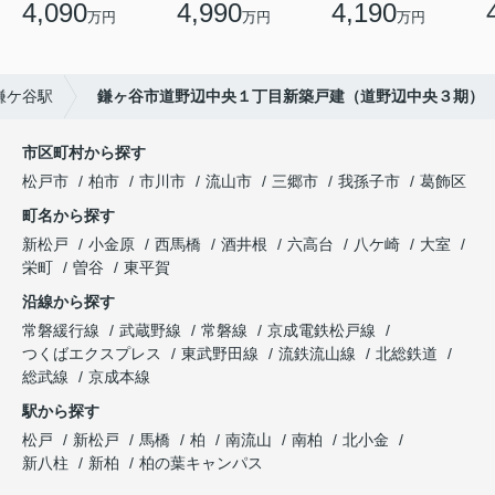
4,090
4,990
4,190
万円
万円
万円
鎌ケ谷駅
鎌ヶ谷市道野辺中央１丁目新築戸建（道野辺中央３期）
市区町村から探す
松戸市
柏市
市川市
流山市
三郷市
我孫子市
葛飾区
町名から探す
新松戸
小金原
西馬橋
酒井根
六高台
八ケ崎
大室
栄町
曽谷
東平賀
沿線から探す
常磐緩行線
武蔵野線
常磐線
京成電鉄松戸線
つくばエクスプレス
東武野田線
流鉄流山線
北総鉄道
総武線
京成本線
駅から探す
松戸
新松戸
馬橋
柏
南流山
南柏
北小金
新八柱
新柏
柏の葉キャンパス