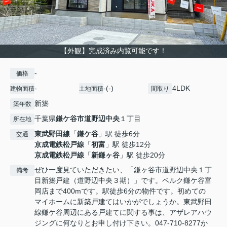
【外観】完成済み内覧可能です！
-
価格
-
-(-)
4LDK
建物面積
土地面積
間取り
新築
築年数
千葉県
鎌ケ谷市
道野辺中央
１丁目
所在地
東武野田線
「
鎌ケ谷
」駅 徒歩6分
交通
京成電鉄松戸線
「
初富
」駅 徒歩12分
京成電鉄松戸線
「
新鎌ヶ谷
」駅 徒歩20分
ぜひ一度見ていただきたい、「鎌ヶ谷市道野辺中央１丁
備考
目新築戸建（道野辺中央３期）」です。ベルク鎌ケ谷富
岡店まで400mです。駅徒歩6分の物件です。初めての
マイホームに新築戸建てはいかがでしょうか。東武野田
線鎌ケ谷周辺にある戸建てに関する事は、アザレアハウ
ジングに何なりとお申し付け下さい。047-710-8277か