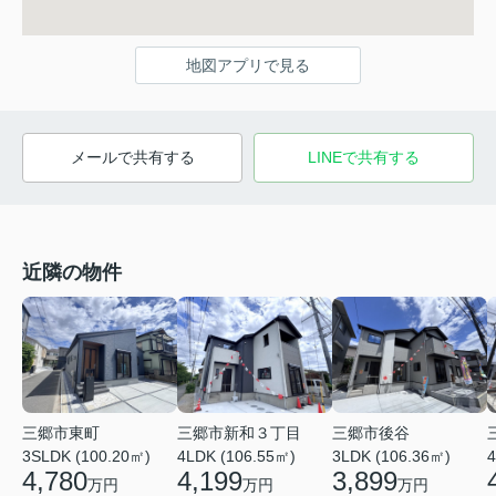
地図アプリで見る
メールで共有する
LINEで共有する
近隣の物件
三郷市新和３丁目
三郷市東町
三郷市後谷
4LDK (106.55㎡)
4
3SLDK (100.20㎡)
3LDK (106.36㎡)
4,199
4,780
3,899
万円
万円
万円