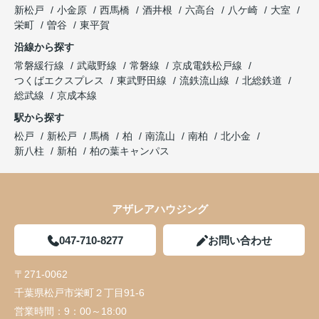
新松戸
小金原
西馬橋
酒井根
六高台
八ケ崎
大室
栄町
曽谷
東平賀
沿線から探す
常磐緩行線
武蔵野線
常磐線
京成電鉄松戸線
つくばエクスプレス
東武野田線
流鉄流山線
北総鉄道
総武線
京成本線
駅から探す
松戸
新松戸
馬橋
柏
南流山
南柏
北小金
新八柱
新柏
柏の葉キャンパス
アザレアハウジング
047-710-8277
お問い合わせ
〒271-0062
千葉県松戸市栄町２丁目91-6
営業時間：
9：00～18:00