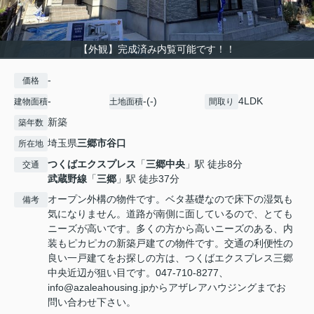
【外観】完成済み内覧可能です！！
-
価格
-
-(-)
4LDK
建物面積
土地面積
間取り
新築
築年数
埼玉県
三郷市
谷口
所在地
つくばエクスプレス
「
三郷中央
」駅 徒歩8分
交通
武蔵野線
「
三郷
」駅 徒歩37分
オープン外構の物件です。ベタ基礎なので床下の湿気も
備考
気になりません。道路が南側に面しているので、とても
ニーズが高いです。多くの方から高いニーズのある、内
装もピカピカの新築戸建ての物件です。交通の利便性の
良い一戸建てをお探しの方は、つくばエクスプレス三郷
中央近辺が狙い目です。047-710-8277、
info@azaleahousing.jpからアザレアハウジングまでお
問い合わせ下さい。