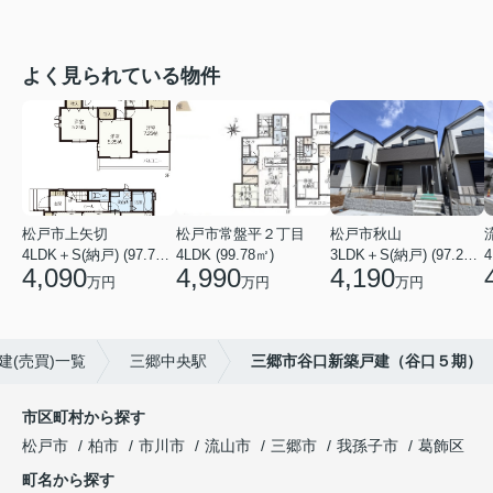
よく見られている物件
松戸市上矢切
松戸市常盤平２丁目
松戸市秋山
4LDK＋S(納戸) (97.71㎡)
4LDK (99.78㎡)
3LDK＋S(納戸) (97.29㎡)
4
4,090
4,990
4,190
万円
万円
万円
建(売買)一覧
三郷中央駅
三郷市谷口新築戸建（谷口５期）
市区町村から探す
松戸市
柏市
市川市
流山市
三郷市
我孫子市
葛飾区
町名から探す