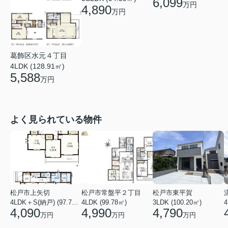
6,099
万円
4,890
万円
葛飾区水元４丁目
4LDK (128.91㎡)
5,588
万円
よく見られている物件
松戸市上矢切
松戸市常盤平２丁目
松戸市東平賀
4LDK＋S(納戸) (97.71㎡)
4LDK (99.78㎡)
3LDK (100.20㎡)
4
4,090
4,990
4,790
万円
万円
万円