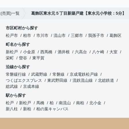
(売買)一覧
葛飾区東水元５丁目新築戸建【東水元小学校：5分】
市区町村から探す
松戸市
柏市
市川市
流山市
三郷市
我孫子市
葛飾区
町名から探す
新松戸
小金原
西馬橋
酒井根
六高台
八ケ崎
大室
栄町
曽谷
東平賀
沿線から探す
常磐緩行線
武蔵野線
常磐線
京成電鉄松戸線
つくばエクスプレス
東武野田線
流鉄流山線
北総鉄道
総武線
京成本線
駅から探す
松戸
新松戸
馬橋
柏
南流山
南柏
北小金
新八柱
新柏
柏の葉キャンパス