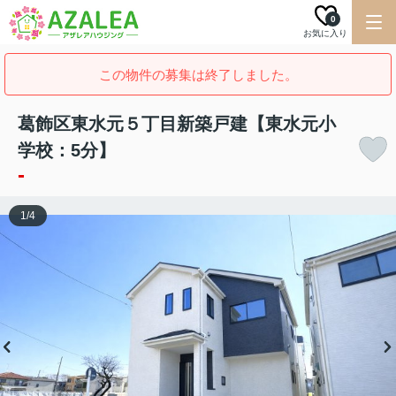
0
お気に入り
この物件の募集は終了しました。
葛飾区東水元５丁目新築戸建【東水元小
学校：5分】
-
1
/
4