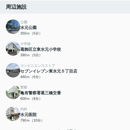
周辺施設
公園
水元公園
350ｍ（5分）
小学校
葛飾区立東水元小学校
390ｍ（5分）
コンビニエンスストア
セブンイレブン東水元５丁目店
460ｍ（6分）
警察
亀有警察署葛三橋交番
600ｍ（8分）
内科
水元医院
790ｍ（10分）