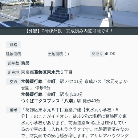
【外観】C号棟外観・完成済み内覧可能です！
-
価格
-
-(-)
4LDK
建物面積
土地面積
間取り
新築
築年数
東京都
葛飾区
東水元
５丁目
所在地
常磐緩行線
「
金町
」駅 バス11分 京成バス「水元そよか
交通
ぜ園」 停歩6分
常磐緩行線
「
金町
」駅 徒歩38分
つくばエクスプレス
「
八潮
」駅 徒歩40分
「葛飾区東水元５丁目新築戸建【東水元小学校：5
備考
分】」のここがイチオシ。徒歩5分の場所に葛飾区立東
水元小学校があります。前面道路6m以上は確保してい
るので車の出し入れもラクラクです。地盤調査済みなの
で、防災面での安心感が増します。アザレアハウジング