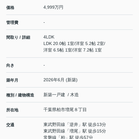
4,999万円
価格
-
管理費
4LDK
間取り / 詳細
LDK 20.0帖 1室
/
洋室 5.2帖 2室
/
洋室 6.5帖 1室
/
洋室 7.2帖 1室
-
向き
2026年6月 (新築)
築年月
新築一戸建 / 木造
種別 / 建物構造
千葉県
柏市
増尾
８丁目
所在地
東武野田線
「
逆井
」駅 徒歩13分
交通
東武野田線
「
増尾
」駅 徒歩15分
常磐線
「
柏
」駅 徒歩57分