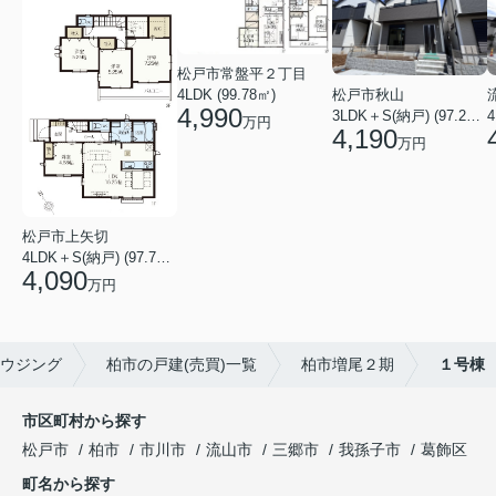
松戸市常盤平２丁目
4LDK (99.78㎡)
松戸市秋山
4,990
4
3LDK＋S(納戸) (97.29㎡)
万円
4,190
万円
松戸市上矢切
4LDK＋S(納戸) (97.71㎡)
4,090
万円
ウジング
柏市の戸建(売買)一覧
柏市増尾２期
１号棟
市区町村から探す
松戸市
柏市
市川市
流山市
三郷市
我孫子市
葛飾区
町名から探す