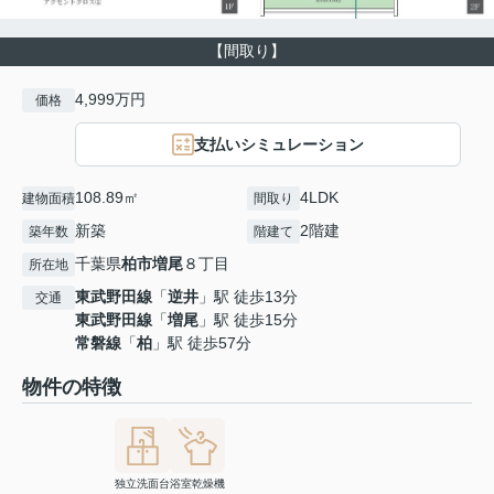
【間取り】
4,999万円
価格
支払いシミュレーション
108.89㎡
4LDK
建物面積
間取り
新築
2階建
築年数
階建て
千葉県
柏市
増尾
８丁目
所在地
東武野田線
「
逆井
」駅 徒歩13分
交通
東武野田線
「
増尾
」駅 徒歩15分
常磐線
「
柏
」駅 徒歩57分
物件の特徴
独立洗面台
浴室乾燥機