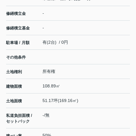
-
修繕積立金
-
修繕積立基金
有(2台) / 0円
駐車場 / 月額
その他条件
所有権
土地権利
108.89㎡
建物面積
51.17坪(169.16㎡)
土地面積
-/無
私道負担面積 /
セットバック
50%
建ぺい率