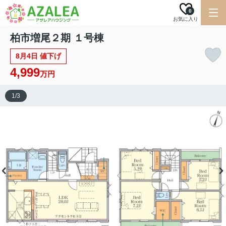
0
お気に入り
柏市増尾２期 １号棟
8月4日 値下げ
4,999
万円
1
/
3