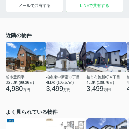
メールで共有する
LINEで共有する
近隣の物件
柏市東中新宿３丁目
柏市豊四季
柏市布施新町４丁目
4LDK (105.57㎡)
4
3SLDK (99.36㎡)
4LDK (108.76㎡)
3,499
4,980
3,499
万円
万円
万円
よく見られている物件