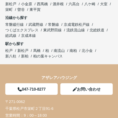
新松戸
小金原
西馬橋
酒井根
六高台
八ケ崎
大室
栄町
曽谷
東平賀
沿線から探す
常磐緩行線
武蔵野線
常磐線
京成電鉄松戸線
つくばエクスプレス
東武野田線
流鉄流山線
北総鉄道
総武線
京成本線
駅から探す
松戸
新松戸
馬橋
柏
南流山
南柏
北小金
新八柱
新柏
柏の葉キャンパス
アザレアハウジング
047-710-8277
お問い合わせ
〒271-0062
千葉県松戸市栄町２丁目91-6
営業時間：
9：00～18:00