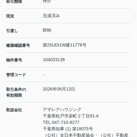
仲介
取引態様
完成済み
現況
即時
引渡し
第25UDI1W建11778号
建築確認番号
104033138
物件番号
-
管理コード
2026年08月13日
取引条件の
有効期限
アザレアハウジング
取扱会社
千葉県松戸市栄町２丁目91-6
TEL:
047-710-8277
千葉県知事 (1) 第18075号
（公社）全日本不動産協会・（公社）不動産