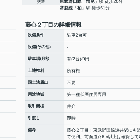
東武野田線
「
増尾
」駅 徒歩20分
交通
常磐線
「
柏
」駅 徒歩61分
藤心２丁目の詳細情報
設備条件
駐車2台可
設備(その他)
-
駐車場/月額
有(2台)/0円
土地権利
所有権
国土法届出
不要
用途地域
第一種低層住居専用
取引態様
仲介
引渡し
即時
備考
藤心２丁目：東武野田線逆井駅にも
て便利。前面道路6m以上は確保して