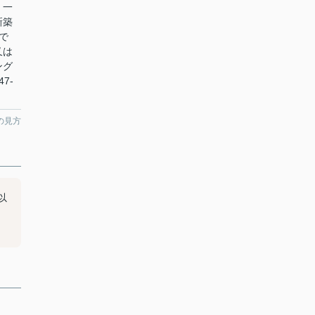
。一
新築
で
又は
ング
7-
。
の見方
以