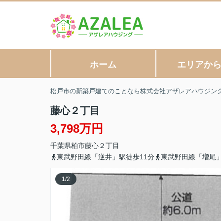
ホーム
エリアか
松戸市の新築戸建てのことなら株式会社アザレアハウジン
藤心２丁目
3,798万円
千葉県
柏市
藤心
２丁目
東武野田線「逆井」駅徒歩11分
東武野田線「増尾」
1
/
2