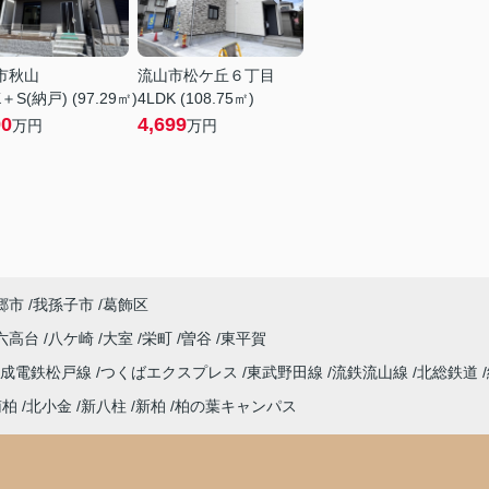
市秋山
流山市松ケ丘６丁目
＋S(納戸) (97.29㎡)
4LDK (108.75㎡)
90
4,699
万円
万円
郷市
我孫子市
葛飾区
六高台
八ケ崎
大室
栄町
曽谷
東平賀
京成電鉄松戸線
つくばエクスプレス
東武野田線
流鉄流山線
北総鉄道
南柏
北小金
新八柱
新柏
柏の葉キャンパス