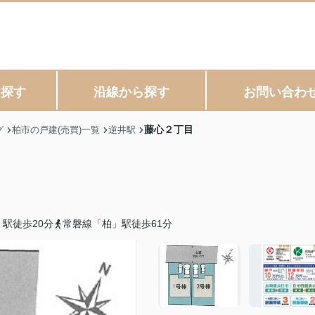
ら探す
沿線から探す
お問い合わ
藤心２丁目
グ
柏市の戸建(売買)一覧
逆井駅
駅徒歩20分
常磐線「柏」駅徒歩61分