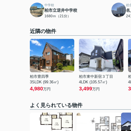
中学校
総
柏市立逆井中学校
名
1680ｍ（21分）
2
近隣の物件
柏市豊四季
柏市東中新宿３丁目
3SLDK (99.36㎡)
4LDK (105.57㎡)
4
4,980
3,499
3
万円
万円
よく見られている物件