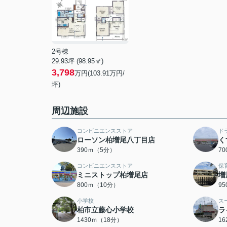
2号棟
29.93坪 (98.95㎡)
3,798
万円(103.91万円/
坪)
周辺施設
コンビニエンスストア
ド
ローソン柏増尾八丁目店
く
390ｍ（5分）
7
コンビニエンスストア
保
ミニストップ柏増尾店
増
800ｍ（10分）
9
小学校
ス
柏市立藤心小学校
ラ
1430ｍ（18分）
1