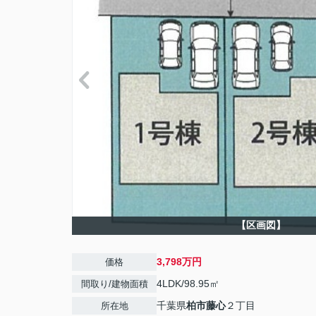
【区画図】
3,798万円
価格
4LDK/98.95㎡
間取り/建物面積
千葉県
柏市
藤心
２丁目
所在地