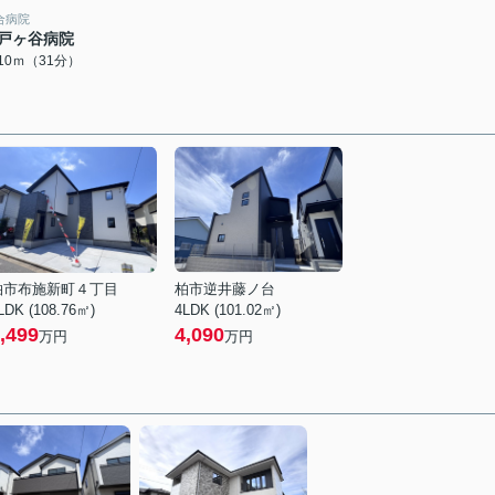
合病院
戸ヶ谷病院
410ｍ（31分）
柏市布施新町４丁目
柏市逆井藤ノ台
LDK (108.76㎡)
4LDK (101.02㎡)
,499
4,090
万円
万円