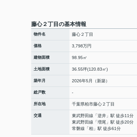
藤心２丁目の基本情報
物件名
藤心２丁目
価格
3,798万円
建物面積
98.95㎡
土地面積
36.55坪(120.83㎡)
築年月
2026年5月（新築）
総戸数
-
所在地
千葉県
柏市
藤心
２丁目
交通
東武野田線
「
逆井
」駅 徒歩11分
東武野田線
「
増尾
」駅 徒歩20分
常磐線
「
柏
」駅 徒歩61分