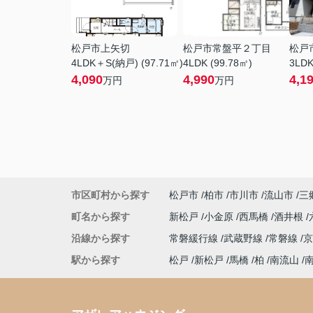
松戸市上矢切
松戸市常盤平２丁目
松戸
4LDK＋S(納戸) (97.71㎡)
4LDK (99.78㎡)
3LDK
4,090
4,990
4,1
万円
万円
市区町村から探す
松戸市
柏市
市川市
流山市
三
町名から探す
新松戸
小金原
西馬橋
酒井根
沿線から探す
常磐緩行線
武蔵野線
常磐線
駅から探す
松戸
新松戸
馬橋
柏
南流山