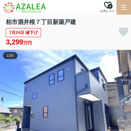
0
お気に入り
柏市酒井根７丁目新築戸建
7月24日 値下げ
3,299
万円
1
/
30