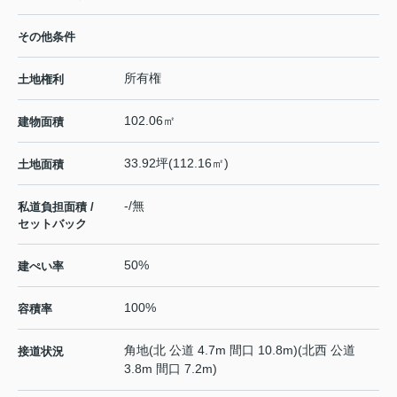
その他条件
所有権
土地権利
102.06㎡
建物面積
33.92坪(112.16㎡)
土地面積
-/無
私道負担面積 /
セットバック
50%
建ぺい率
100%
容積率
角地(北 公道 4.7m 間口 10.8m)(北西 公道
接道状況
3.8m 間口 7.2m)