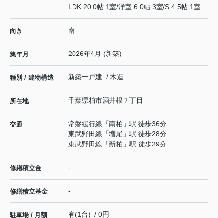
LDK 20.0帖 1室
/
洋室 6.0帖 3室
/
S 4.5帖 1室
南
向き
2026年4月 (新築)
築年月
新築一戸建 / 木造
種別 / 建物構造
千葉県
柏市
酒井根
７丁目
所在地
常磐緩行線
「
南柏
」駅 徒歩36分
交通
東武野田線
「
増尾
」駅 徒歩28分
東武野田線
「
新柏
」駅 徒歩29分
-
修繕積立金
-
修繕積立基金
有(1台) / 0円
駐車場 / 月額