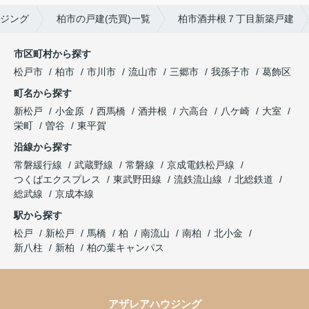
ジング
柏市の戸建(売買)一覧
柏市酒井根７丁目新築戸建
市区町村から探す
松戸市
柏市
市川市
流山市
三郷市
我孫子市
葛飾区
町名から探す
新松戸
小金原
西馬橋
酒井根
六高台
八ケ崎
大室
栄町
曽谷
東平賀
沿線から探す
常磐緩行線
武蔵野線
常磐線
京成電鉄松戸線
つくばエクスプレス
東武野田線
流鉄流山線
北総鉄道
総武線
京成本線
駅から探す
松戸
新松戸
馬橋
柏
南流山
南柏
北小金
新八柱
新柏
柏の葉キャンパス
アザレアハウジング