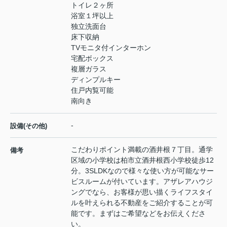
トイレ２ヶ所
浴室１坪以上
独立洗面台
床下収納
TVモニタ付インターホン
宅配ボックス
複層ガラス
ディンプルキー
住戸内覧可能
南向き
-
設備(その他)
こだわりポイント満載の酒井根７丁目。通学
備考
区域の小学校は柏市立酒井根西小学校徒歩12
分。3SLDKなので様々な使い方が可能なサー
ビスルームが付いています。アザレアハウジ
ングでなら、お客様が思い描くライフスタイ
ルを叶えられる不動産をご紹介することが可
能です。まずはご希望などをお伝えくださ
い。