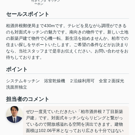
付きインタ
キッチン
ーホン
セールスポイント
柏酒井根郵便局まで430mです。テレビを見ながら調理ができる
のも対面式キッチンの魅力です。南向きの物件です。新しい土地
の新築戸建て物件で心機一転、新生活を始めませんか。柏市での
住まい探しをサポートいたします。ご希望の条件などがお決まり
なら、当社スタッフまで是非お伝えください。お問い合わせをお
待ちしております。
ポイント
システムキッチン
浴室乾燥機
２沿線利用可
全室２面採光
洗面所独立
担当者のコメント
ぜひ一度見ていただきたい「柏市酒井根７丁目新築
戸建」です。対面式キッチンならリビングと繋がっ
ているので開放感溢れる空間を演出できます。建物
面積は102.06平米となっており広さも十分ではない