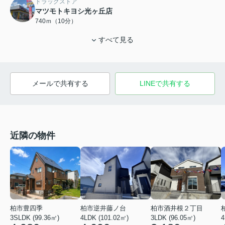
ドラッグストア
マツモトキヨシ光ヶ丘店
740ｍ（10分）
すべて見る
メールで共有する
LINEで共有する
近隣の物件
柏市逆井藤ノ台
柏市豊四季
柏市酒井根２丁目
4LDK (101.02㎡)
3SLDK (99.36㎡)
3LDK (96.05㎡)
4