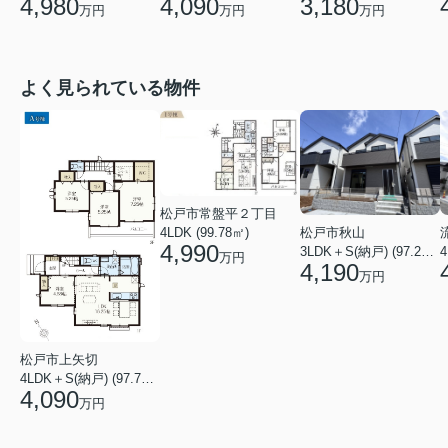
4,090
4,980
3,180
万円
万円
万円
よく見られている物件
松戸市常盤平２丁目
4LDK (99.78㎡)
松戸市秋山
4,990
4
3LDK＋S(納戸) (97.29㎡)
万円
4,190
万円
松戸市上矢切
4LDK＋S(納戸) (97.71㎡)
4,090
万円