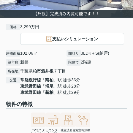
【外観】完成済み内覧可能です！！
3,299万円
価格
支払いシミュレーション
102.06㎡
3LDK＋S(納戸)
建物面積
間取り
新築
2階建
築年数
階建て
千葉県
柏市
酒井根
７丁目
所在地
常磐緩行線
「
南柏
」駅 徒歩36分
交通
東武野田線
「
増尾
」駅 徒歩28分
東武野田線
「
新柏
」駅 徒歩29分
物件の特徴
TVモニタ
カウンター
独立洗面台
浴室乾燥機