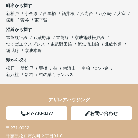
町名から探す
新松戸
小金原
西馬橋
酒井根
六高台
八ケ崎
大室
栄町
曽谷
東平賀
沿線から探す
常磐緩行線
武蔵野線
常磐線
京成電鉄松戸線
つくばエクスプレス
東武野田線
流鉄流山線
北総鉄道
総武線
京成本線
駅から探す
松戸
新松戸
馬橋
柏
南流山
南柏
北小金
新八柱
新柏
柏の葉キャンパス
アザレアハウジング
047-710-8277
お問い合わせ
〒271-0062
千葉県松戸市栄町２丁目91-6