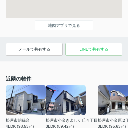
地図アプリで見る
メールで共有する
LINEで共有する
近隣の物件
松戸市小金きよしケ丘４丁目
松戸市小金原２
松戸市胡録台
3LDK (89.42㎡)
3LDK (95.63㎡)
4LDK (98.53㎡)