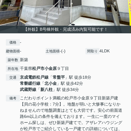
【外観】B号棟外観・完成済み内覧可能です！
-
価格
-
-(-)
4LDK
建物面積
土地面積
間取り
新築
築年数
千葉県
松戸市
小金原
９丁目
所在地
京成電鉄松戸線
「
常盤平
」駅 徒歩18分
交通
常磐緩行線
「
北小金
」駅 徒歩42分
武蔵野線
「
新八柱
」駅 徒歩34分
こだわりポイント満載の松戸市小金原９丁目新築戸建
備考
【貝の花小学校：7分】。地盤が弱いと大惨事になりか
ねませんので地盤調査はとても大切です。安心の前面道
路6m以上の条件を備えております。一生に一度のマイ
ホーム探しは、ぜひ新築戸建てで。アザレアハウジング
が松戸市でご紹介している一戸建ての詳細については、