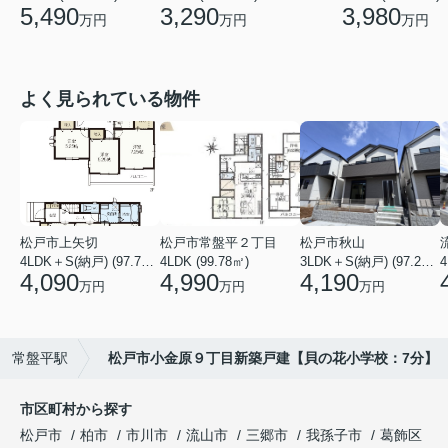
3,290
3,980
5,490
万円
万円
万円
よく見られている物件
松戸市上矢切
松戸市常盤平２丁目
松戸市秋山
4LDK＋S(納戸) (97.71㎡)
4LDK (99.78㎡)
3LDK＋S(納戸) (97.29㎡)
4
4,090
4,990
4,190
万円
万円
万円
常盤平駅
松戸市小金原９丁目新築戸建【貝の花小学校：7分】
市区町村から探す
松戸市
柏市
市川市
流山市
三郷市
我孫子市
葛飾区