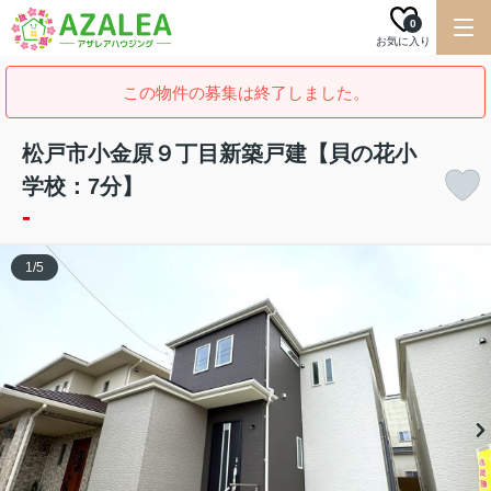
0
お気に入り
この物件の募集は終了しました。
松戸市小金原９丁目新築戸建【貝の花小
学校：7分】
-
1
/
5