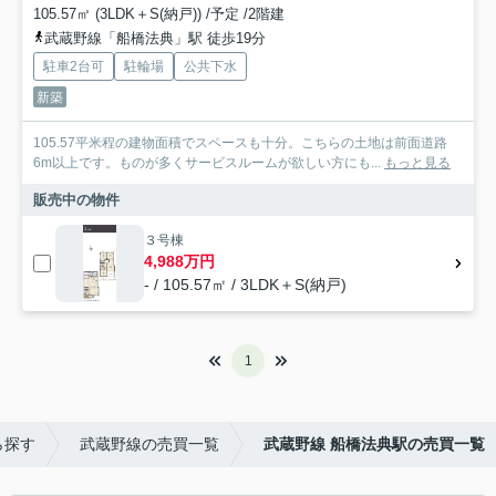
105.57㎡ (3LDK＋S(納戸)) /予定 /2階建
武蔵野線「船橋法典」駅 徒歩19分
駐車2台可
駐輪場
公共下水
新築
105.57平米程の建物面積でスペースも十分。こちらの土地は前面道路
6m以上です。ものが多くサービスルームが欲しい方にも...
もっと見る
販売中の物件
３号棟
4,988万円
- / 105.57㎡ / 3LDK＋S(納戸)
1
ら探す
武蔵野線の売買一覧
武蔵野線 船橋法典駅の売買一覧