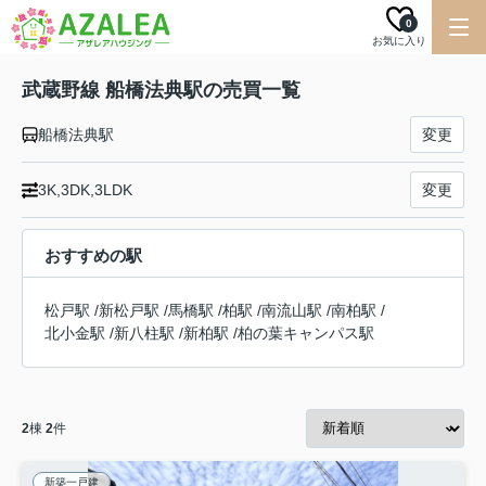
0
お気に入り
武蔵野線 船橋法典駅の売買一覧
船橋法典駅
変更
3K,3DK,3LDK
変更
おすすめの駅
松戸駅
/
新松戸駅
/
馬橋駅
/
柏駅
/
南流山駅
/
南柏駅
/
北小金駅
/
新八柱駅
/
新柏駅
/
柏の葉キャンパス駅
2
棟
2
件
新築一戸建