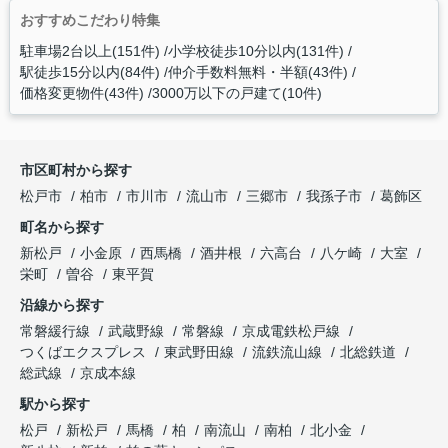
おすすめこだわり特集
駐車場2台以上(151件)
小学校徒歩10分以内(131件)
駅徒歩15分以内(84件)
仲介手数料無料・半額(43件)
価格変更物件(43件)
3000万以下の戸建て(10件)
市区町村から探す
松戸市
柏市
市川市
流山市
三郷市
我孫子市
葛飾区
町名から探す
新松戸
小金原
西馬橋
酒井根
六高台
八ケ崎
大室
栄町
曽谷
東平賀
沿線から探す
常磐緩行線
武蔵野線
常磐線
京成電鉄松戸線
つくばエクスプレス
東武野田線
流鉄流山線
北総鉄道
総武線
京成本線
駅から探す
松戸
新松戸
馬橋
柏
南流山
南柏
北小金