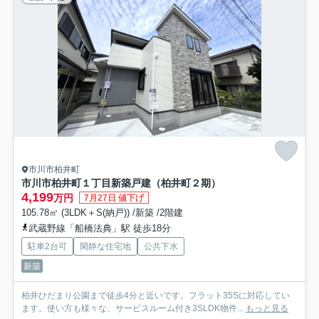
市川市柏井町
市川市柏井町１丁目新築戸建（柏井町２期）
4,199
万円
7月27日 値下げ
105.78㎡ (3LDK＋S(納戸)) /新築 /2階建
武蔵野線「船橋法典」駅 徒歩18分
駐車2台可
閑静な住宅地
公共下水
新築
柏井ひだまり公園まで徒歩4分と近いです。フラット35Sに対応してい
ます。使い方も様々な、サービスルーム付き3SLDK物件...
もっと見る