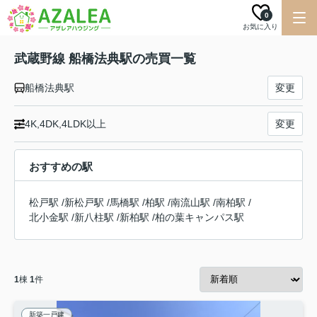
0
お気に入り
武蔵野線 船橋法典駅の売買一覧
船橋法典駅
変更
4K,4DK,4LDK以上
変更
おすすめの駅
松戸駅
/
新松戸駅
/
馬橋駅
/
柏駅
/
南流山駅
/
南柏駅
/
北小金駅
/
新八柱駅
/
新柏駅
/
柏の葉キャンパス駅
1
棟
1
件
新築一戸建