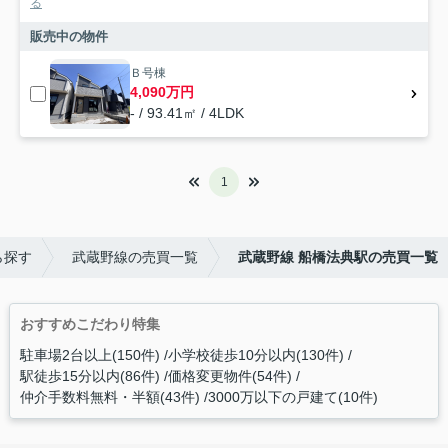
る
販売中の物件
Ｂ号棟
4,090万円
- / 93.41㎡ / 4LDK
1
ら探す
武蔵野線の売買一覧
武蔵野線 船橋法典駅の売買一覧
おすすめこだわり特集
駐車場2台以上(150件)
小学校徒歩10分以内(130件)
駅徒歩15分以内(86件)
価格変更物件(54件)
仲介手数料無料・半額(43件)
3000万以下の戸建て(10件)