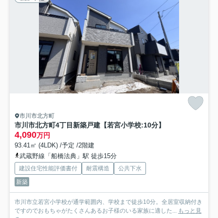
市川市北方町
市川市北方町4丁目新築戸建【若宮小学校:10分】
4,090
万円
93.41㎡ (4LDK) /予定 /2階建
武蔵野線「船橋法典」駅 徒歩15分
建設住宅性能評価書付
耐震構造
公共下水
新築
市川市立若宮小学校が通学範囲内、学校まで徒歩10分。全居室収納付き
ですのでおもちゃがたくさんあるお子様のいる家族に適した...
もっと見