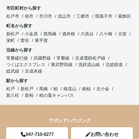
市区町村から探す
松戸市
柏市
市川市
流山市
三郷市
我孫子市
葛飾区
町名から探す
新松戸
小金原
西馬橋
酒井根
六高台
八ケ崎
大室
栄町
曽谷
東平賀
沿線から探す
常磐緩行線
武蔵野線
常磐線
京成電鉄松戸線
つくばエクスプレス
東武野田線
流鉄流山線
北総鉄道
総武線
京成本線
駅から探す
松戸
新松戸
馬橋
柏
南流山
南柏
北小金
新八柱
新柏
柏の葉キャンパス
アザレアハウジング
047-710-8277
お問い合わせ