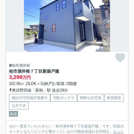
柏市酒井根
柏市酒井根７丁目新築戸建
3,299
万円
102.06㎡ (3LDK＋S(納戸)) /新築 /2階建
東武野田線「新柏」駅 徒歩29分
建設住宅性能評価書付
宅配ボックス
閑静な住宅地
耐震構造
公共下水
新築
ぜひ一度見ていただきたい「柏市酒井根７丁目新築戸建」です。対面式
キッチンならリビングと繋がっているので開放感溢れる空間を...
もっと