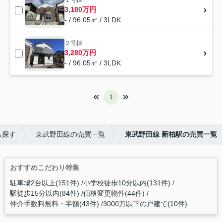
１号棟
3,180万円
- / 96.05㎡ / 3LDK
２号棟
3,280万円
- / 96.05㎡ / 3LDK
1
ら探す
東武野田線の売買一覧
東武野田線 新柏駅の売買一覧
おすすめこだわり特集
駐車場2台以上(151件)
小学校徒歩10分以内(131件)
駅徒歩15分以内(84件)
価格変更物件(44件)
仲介手数料無料・半額(43件)
3000万以下の戸建て(10件)