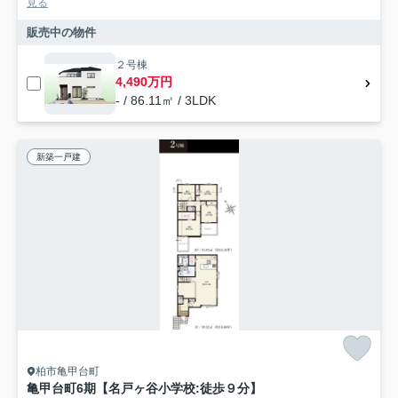
見る
販売中の物件
２号棟
4,490万円
- / 86.11㎡ / 3LDK
新築一戸建
柏市亀甲台町
亀甲台町6期【名戸ヶ谷小学校:徒歩９分】