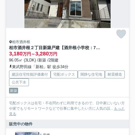
柏市酒井根
柏市酒井根２丁目新築戸建【酒井根小学校：7分】
3,180
3,280
万円～
万円
96.05㎡ (3LDK) /新築 /2階建
東武野田線「新柏」駅 徒歩34分
建設住宅性能評価書付
宅配ボックス
閑静な住宅地
耐震構造
公共下水
新築
宅配ボックスは在宅・不在問わずに利用できるので、日中家にいない方
や家でもリモートワークなどで仕事に集中したい方に人気の設...
もっと
見る
販売中の物件