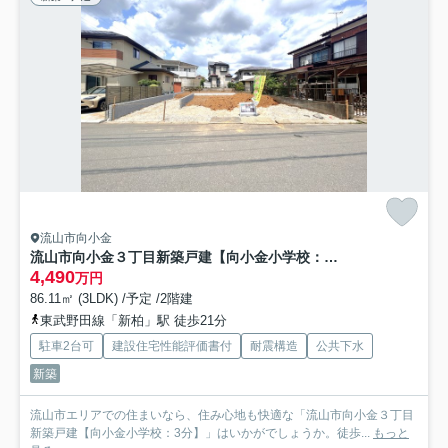
流山市向小金
流山市向小金３丁目新築戸建【向小金小学校：3分】
4,490
万円
86.11㎡ (3LDK) /予定 /2階建
東武野田線「新柏」駅 徒歩21分
駐車2台可
建設住宅性能評価書付
耐震構造
公共下水
新築
流山市エリアでの住まいなら、住み心地も快適な「流山市向小金３丁目
新築戸建【向小金小学校：3分】」はいかがでしょうか。徒歩...
もっと