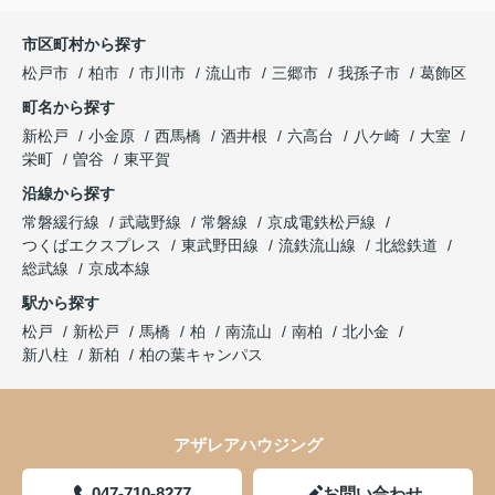
市区町村から探す
松戸市
柏市
市川市
流山市
三郷市
我孫子市
葛飾区
町名から探す
新松戸
小金原
西馬橋
酒井根
六高台
八ケ崎
大室
栄町
曽谷
東平賀
沿線から探す
常磐緩行線
武蔵野線
常磐線
京成電鉄松戸線
つくばエクスプレス
東武野田線
流鉄流山線
北総鉄道
総武線
京成本線
駅から探す
松戸
新松戸
馬橋
柏
南流山
南柏
北小金
新八柱
新柏
柏の葉キャンパス
アザレアハウジング
047-710-8277
お問い合わせ