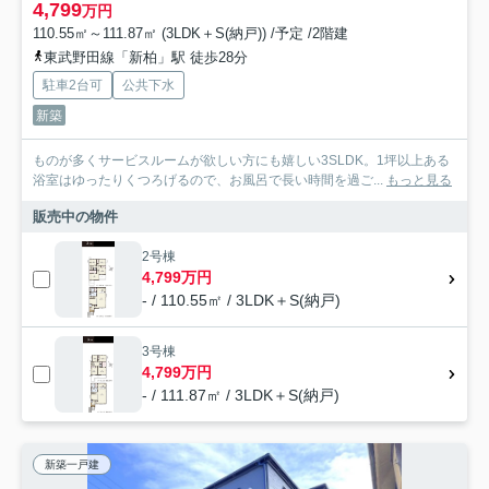
4,799
万円
110.55㎡～111.87㎡ (3LDK＋S(納戸)) /予定 /2階建
東武野田線「新柏」駅 徒歩28分
駐車2台可
公共下水
新築
ものが多くサービスルームが欲しい方にも嬉しい3SLDK。1坪以上ある
浴室はゆったりくつろげるので、お風呂で長い時間を過ご...
もっと見る
販売中の物件
2号棟
4,799万円
- / 110.55㎡ / 3LDK＋S(納戸)
3号棟
4,799万円
- / 111.87㎡ / 3LDK＋S(納戸)
新築一戸建