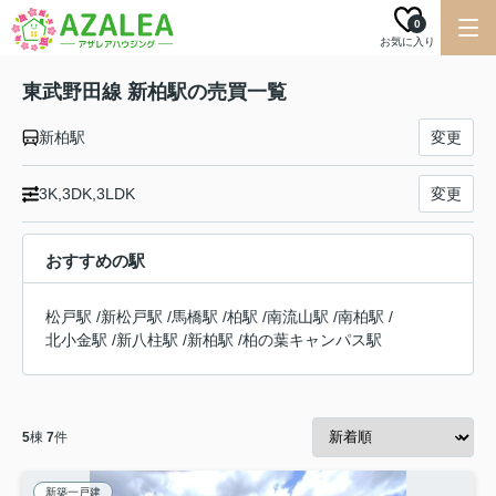
0
お気に入り
東武野田線 新柏駅の売買一覧
新柏駅
変更
3K,3DK,3LDK
変更
おすすめの駅
松戸駅
/
新松戸駅
/
馬橋駅
/
柏駅
/
南流山駅
/
南柏駅
/
北小金駅
/
新八柱駅
/
新柏駅
/
柏の葉キャンパス駅
5
棟
7
件
新築一戸建