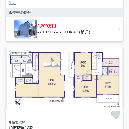
見る
販売中の物件
3,299万円
- / 102.06㎡ / 3LDK＋S(納戸)
新築一戸建
柏市増尾
柏市増尾13期