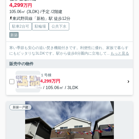
4,299
万円
105.06㎡ (3LDK) /予定 /2階建
東武野田線「新柏」駅 徒歩12分
駐車2台可
駐輪場
公共下水
新築
寒い季節も安心の追い焚き機能付きです。利便性に優れ、家族で暮らす
にもピッタリな3LDKです。駅から徒歩8分圏内に立地して...
もっと見る
販売中の物件
１号棟
4,299万円
- / 105.06㎡ / 3LDK
新築一戸建