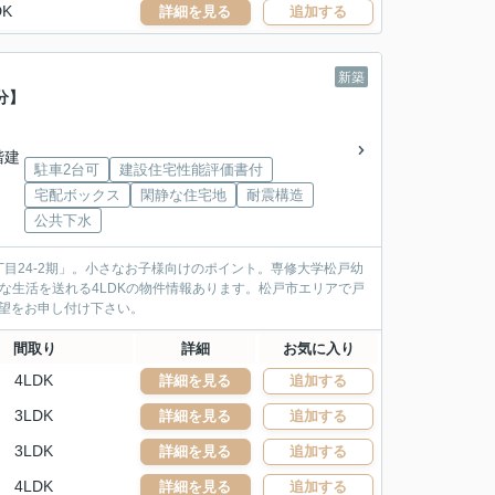
DK
詳細を見る
追加する
新築
分】
2階建
駐車2台可
建設住宅性能評価書付
宅配ボックス
閑静な住宅地
耐震構造
公共下水
目24-2期」。小さなお子様向けのポイント。専修大学松戸幼
な生活を送れる4LDKの物件情報あります。松戸市エリアで戸
ご希望をお申し付け下さい。
間取り
詳細
お気に入り
4LDK
詳細を見る
追加する
3LDK
詳細を見る
追加する
3LDK
詳細を見る
追加する
4LDK
詳細を見る
追加する