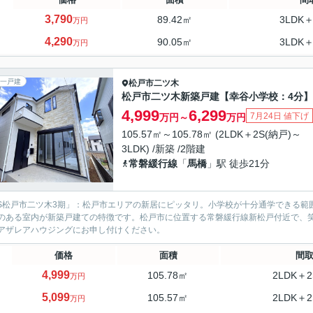
3,790
89.42㎡
3LDK＋
万円
4,290
90.05㎡
3LDK＋
万円
一戸建
松戸市
二ツ木
松戸市二ツ木新築戸建【幸谷小学校：4分】
4,999
6,299
7月24日 値下げ
万円～
万円
105.57㎡～105.78㎡ (2LDK＋2S(納戸)～
3LDK) /新築 /2階建
常磐緩行線
「
馬橋
」駅 徒歩21分
IS松戸市二ツ木3期」：松戸市エリアの新居にピッタリ。小学校が十分通学できる範
のある室内が新築戸建ての特徴です。松戸市に位置する常磐緩行線新松戸付近で、
アザレアハウジングにお申し付けください。
価格
面積
間
4,999
105.78㎡
2LDK＋2
万円
5,099
105.57㎡
2LDK＋2
万円