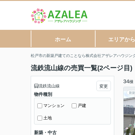
ホーム
エリアか
松戸市の新築戸建てのことなら株式会社アザレアハウジン
流鉄流山線の売買一覧(2ページ目)
34
棟
流鉄流山線
変更
新築
物件種別
マンション
戸建
土地
新築・中古