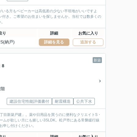
様がいる方もベビーカーは高低差の少ない平坦地がいいですよ
ン付き。ご希望のお住まいを探しませんか。当社では数多くの
い。
取り
詳細
お気に入り
S(納戸)
詳細を見る
追加する
新築
：8
2階
建設住宅性能評価書付
耐震構造
公共下水
丁目新築戸建」。薬や日用品を買うのに便利なクリエイトS・
ームが欲しい方にも嬉しい3SLDK。松戸市にある常磐緩行線
をお申し付けください。
取り
詳細
お気に入り