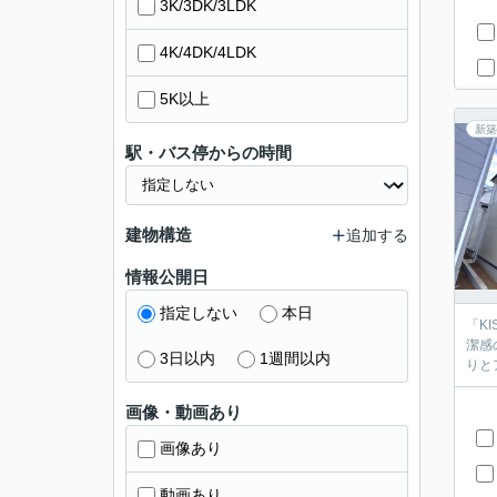
3K/3DK/3LDK
4K/4DK/4LDK
5K以上
新築
駅・バス停からの時間
建物構造
追加する
情報公開日
指定しない
本日
「K
潔感
3日以内
1週間以内
りと
画像・動画あり
画像あり
動画あり