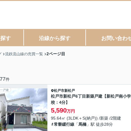
ら探す
沿線から探す
お問い合わ
2ページ目
グ
流鉄流山線の売買一覧
77
件
一戸建
松戸市
新松戸
松戸市新松戸6丁目新築戸建【新松戸南小学
校：4分】
5,590
万円
95.64㎡ (3LDK＋S(納戸)) /新築 /2階建
常磐緩行線
「
馬橋
」駅 徒歩28分