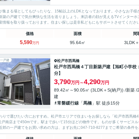
が集まる場としてもぴったりな、15帖以上のLDKとなっております。小さなお子
新築の戸建てで気分爽快な生活を送りましょう。来訪者の顔が見えるTVインターホ
産情報を取り扱っております。住まい探しは是非私どもにもサポートさせてくださ
価格
面積
間
5,590
95.64㎡
3LDK＋
万円
一戸建
松戸市
西馬橋
松戸市西馬橋４丁目新築戸建【旭町小学校
分】
3,790
4,290
万円～
万円
89.42㎡～90.05㎡ (3LDK＋S(納戸)) /新築 /
建
常磐緩行線
「
馬橋
」駅 徒歩15分
わりで選びたい方におすすめ。松戸市エリアで住まいをお探しなら「松戸市西馬橋4
松戸南店まで450mです。駅まで歩いて15分ほどの物件です。ものが多くサービスル
近郊の一戸建てをお買い求めの方は、まずお先に047-710-8277までご希望の条件
価格
面積
間