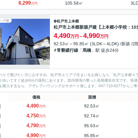
6,299
105.58㎡
3L
万円
一戸建
松戸市
上本郷
松戸市上本郷新築戸建【上本郷小学校：10
4,490
4,990
万円～
万円
92.53㎡～95.85㎡ (3LDK～4LDK) /新築 /
常磐緩行線
「
馬橋
」駅 徒歩24分
わりで選びたい方におすすめ。松戸市エリアで住まいをお探しなら「松戸上本郷４丁
が歩いてすぐ徒歩6分の場所にあります。室内環境の整った長期優良住宅です。快適
を購入するなら、アザレアハウジングがサポート致します。047-710-8277から
価格
面積
4,490
92.53㎡
万円
4,750
92.74㎡
万円
4,790
95.63㎡
万円
4,990
95.85㎡
万円