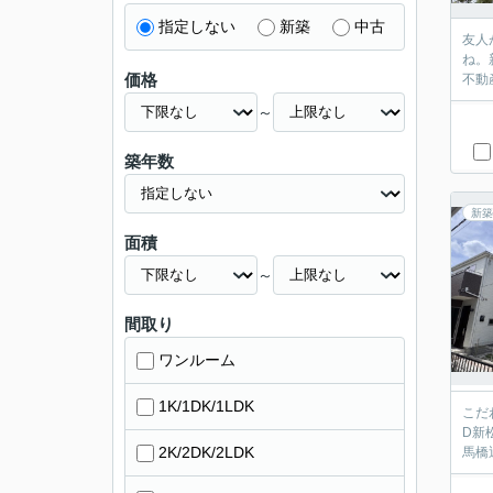
指定しない
新築
中古
友人
ね。
価格
不動
～
築年数
新築
面積
～
間取り
ワンルーム
1K/1DK/1LDK
こだ
D新
2K/2DK/2LDK
馬橋