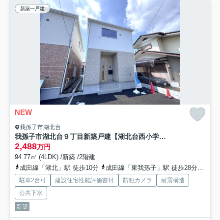
新築一戸建
NEW
我孫子市湖北台
我孫子市湖北台９丁目新築戸建【湖北台西小学校：4分】
2,488
万円
94.77㎡ (4LDK) /新築 /2階建
成田線「湖北」駅 徒歩10分
成田線「東我孫子」駅 徒歩28分
常磐
駐車2台可
建設住宅性能評価書付
防犯カメラ
耐震構造
公共下水
新築