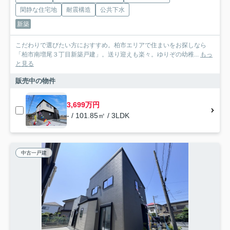
閑静な住宅地
耐震構造
公共下水
新築
こだわりで選びたい方におすすめ。柏市エリアで住まいをお探しなら
「柏市南増尾３丁目新築戸建」。送り迎えも楽々。ゆりぞの幼稚...
もっ
と見る
販売中の物件
3,699万円
- / 101.85㎡ / 3LDK
中古一戸建