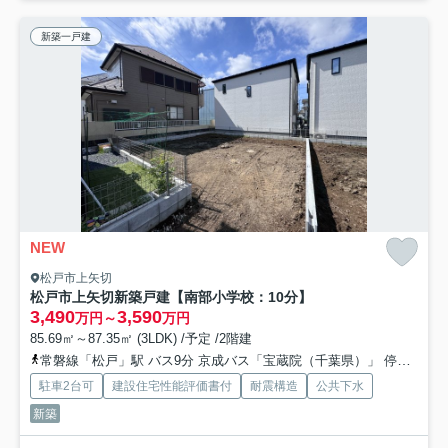
新築一戸建
NEW
松戸市上矢切
松戸市上矢切新築戸建【南部小学校：10分】
3,490
3,590
万円～
万円
85.69㎡～87.35㎡ (3LDK) /予定 /2階建
常磐線「松戸」駅 バス9分 京成バス「宝蔵院（千葉県）」 停歩3分
駐車2台可
建設住宅性能評価書付
耐震構造
公共下水
新築