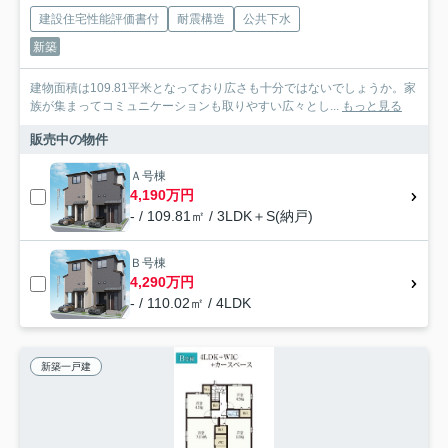
建設住宅性能評価書付
耐震構造
公共下水
新築
建物面積は109.81平米となっており広さも十分ではないでしょうか。家
族が集まってコミュニケーションも取りやすい広々とし...
もっと見る
販売中の物件
Ａ号棟
4,190万円
- / 109.81㎡ / 3LDK＋S(納戸)
Ｂ号棟
4,290万円
- / 110.02㎡ / 4LDK
新築一戸建