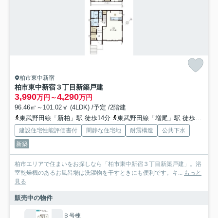
柏市東中新宿
柏市東中新宿３丁目新築戸建
3,990
4,290
万円～
万円
96.46㎡～101.02㎡ (4LDK) /予定 /2階建
東武野田線「新柏」駅 徒歩14分
東武野田線「増尾」駅 徒歩20分
建設住宅性能評価書付
閑静な住宅地
耐震構造
公共下水
新築
柏市エリアで住まいをお探しなら「柏市東中新宿３丁目新築戸建」。浴
室乾燥機のあるお風呂場は洗濯物を干すときにも便利です。キ...
もっと
見る
販売中の物件
Ｂ号棟