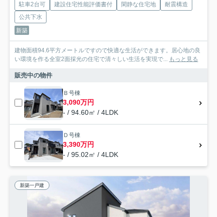
駐車2台可
建設住宅性能評価書付
閑静な住宅地
耐震構造
公共下水
新築
建物面積94.6平方メートルですので快適な生活ができます。居心地の良
い環境を作る全室2面採光の住宅で清々しい生活を実現で...
もっと見る
販売中の物件
Ｂ号棟
3,090万円
- / 94.60㎡ / 4LDK
Ｄ号棟
3,390万円
- / 95.02㎡ / 4LDK
新築一戸建