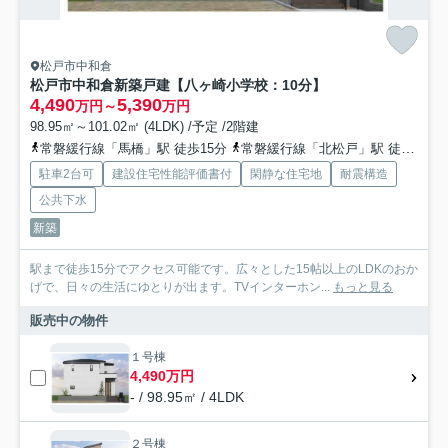
松戸市中和倉
松戸市中和倉新築戸建【八ヶ崎小学校：10分】
4,490
5,390
万円～
万円
98.95㎡～101.02㎡ (4LDK) /予定 /2階建
常磐緩行線「馬橋」駅 徒歩15分
常磐緩行線「北松戸」駅 徒歩22分
駐車2台可
建設住宅性能評価書付
閑静な住宅地
耐震構造
公共下水
新築
駅まで徒歩15分でアクセス可能です。広々とした15帖以上のLDKのおか
げで、日々の生活にゆとりが出ます。TVインターホン...
もっと見る
販売中の物件
１号棟
4,490万円
- / 98.95㎡ / 4LDK
２号棟