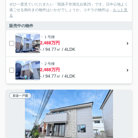
ぜひ一度見ていただきたい「我孫子市湖北台第25」です。日中心地よく
過ごせる南向きの物件はいかがでしょうか。コチラの物件は...
もっと見
る
販売中の物件
・１号棟
2,488万円
- / 94.77㎡ / 4LDK
・２号棟
2,488万円
- / 94.77㎡ / 4LDK
新築一戸建