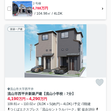
２号棟
4,788万円
- / 104.98㎡ / 4LDK
新築一戸建
流山市大字西平井
流山市西平井新築戸建【流山小学校：7分】
4,190
4,290
万円～
万円
109.81㎡～110.02㎡ (3LDK＋S(納戸)～4LDK) /予定 /3階建
つくばエクスプレス「流山セントラルパーク」駅 徒歩18分
武蔵野線