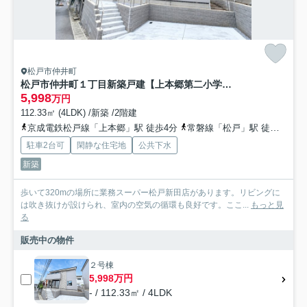
松戸市仲井町
松戸市仲井町１丁目新築戸建【上本郷第二小学校：8分】
5,998
万円
112.33㎡ (4LDK) /新築 /2階建
京成電鉄松戸線「上本郷」駅 徒歩4分
常磐線「松戸」駅 徒歩29分
駐車2台可
閑静な住宅地
公共下水
新築
歩いて320mの場所に業務スーパー松戸新田店があります。リビングに
は吹き抜けが設けられ、室内の空気の循環も良好です。ここ...
もっと見
る
販売中の物件
２号棟
5,998万円
- / 112.33㎡ / 4LDK