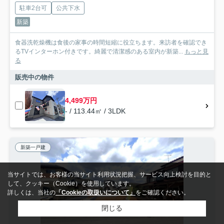
駐車2台可
公共下水
新築
食器洗乾燥機は食後の家事の時間短縮に役立ちます。来訪者を確認でき
るTVインターホン付きです。綺麗で清潔感のある室内が新築...
もっと見
る
販売中の物件
4,499万円
- / 113.44㎡ / 3LDK
新築一戸建
当サイトでは、お客様の当サイト利用状況把握、サービス向上検討を目的と
して、クッキー（Cookie）を使用しています。
詳しくは、当社の
「Cookieの取扱いについて」
をご確認ください。
閉じる