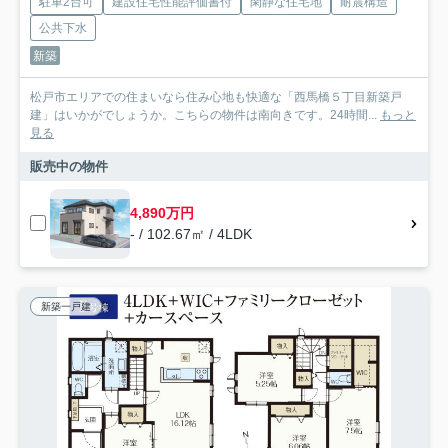
駐車2台可
建設住宅性能評価書付
閑静な住宅地
耐震構造
公共下水
新築
松戸市エリアでの住まいなら住み心地も快適な「西馬橋５丁目新築戸
建」はいかがでしょうか。こちらの物件は南向きです。24時間...
もっと
見る
販売中の物件
4,890万円
- / 102.67㎡ / 4LDK
新築一戸建