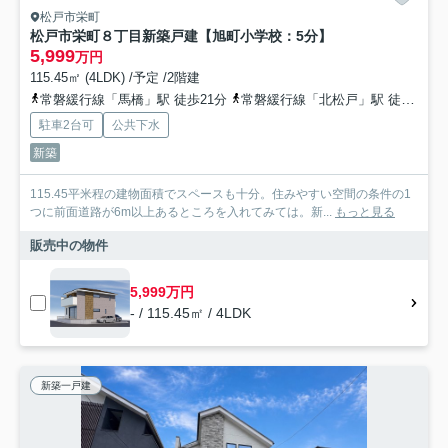
松戸市栄町
松戸市栄町８丁目新築戸建【旭町小学校：5分】
5,999
万円
115.45㎡ (4LDK) /予定 /2階建
常磐緩行線「馬橋」駅 徒歩21分
常磐緩行線「北松戸」駅 徒歩25分
駐車2台可
公共下水
新築
115.45平米程の建物面積でスペースも十分。住みやすい空間の条件の1
つに前面道路が6m以上あるところを入れてみては。新...
もっと見る
販売中の物件
5,999万円
- / 115.45㎡ / 4LDK
新築一戸建