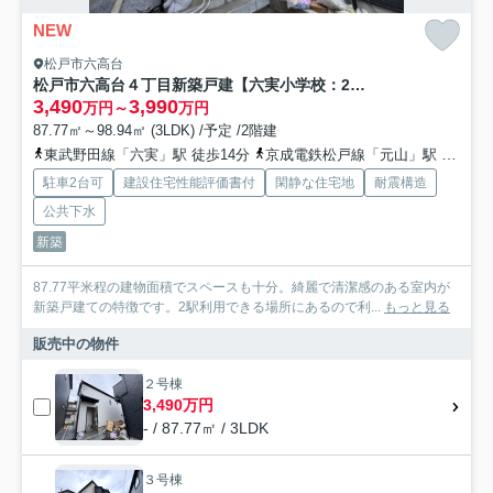
NEW
松戸市六高台
松戸市六高台４丁目新築戸建【六実小学校：2分】
3,490
3,990
万円～
万円
87.77㎡～98.94㎡ (3LDK) /予定 /2階建
東武野田線「六実」駅 徒歩14分
京成電鉄松戸線「元山」駅 徒歩27分
駐車2台可
建設住宅性能評価書付
閑静な住宅地
耐震構造
公共下水
新築
87.77平米程の建物面積でスペースも十分。綺麗で清潔感のある室内が
新築戸建ての特徴です。2駅利用できる場所にあるので利...
もっと見る
販売中の物件
２号棟
3,490万円
- / 87.77㎡ / 3LDK
３号棟