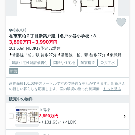
柏市東柏
柏市東柏２丁目新築戸建【名戸ヶ谷小学校：8分】
3,890
3,990
万円～
万円
101.63㎡ (4LDK) /予定 /2階建
常磐線「柏」駅 徒歩27分
常磐線「柏」駅 徒歩27分
東武野田線「新柏」駅 徒歩35分
建設住宅性能評価書付
閑静な住宅地
耐震構造
公共下水
新築
建物面積101.63平方メートルですので快適な生活ができます。新婚さん
の新しい暮らしを応援します。室内環境の整った長期優...
もっと見る
販売中の物件
Ｂ号棟
3,890万円
- / 101.63㎡ / 4LDK