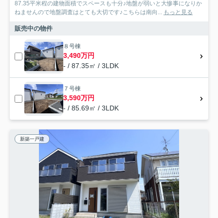
87.35平米程の建物面積でスペースも十分♪地盤が弱いと大惨事になりか
ねませんので地盤調査はとても大切です♪こちらは南向...
もっと見る
販売中の物件
８号棟
3,490万円
- / 87.35㎡ / 3LDK
７号棟
3,590万円
- / 85.69㎡ / 3LDK
新築一戸建