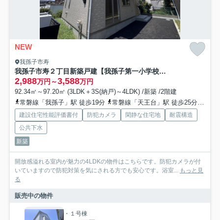
NEW
我孫子市寿
我孫子市寿２丁目新築戸建【我孫子第一小学校：6分】
2,988
3,588
万円～
万円
92.34㎡～97.20㎡ (3LDK＋3S(納戸)～4LDK) /新築 /2階建
常磐線「我孫子」駅 徒歩19分
常磐線「天王台」駅 徒歩25分
成田
建設住宅性能評価書付
防犯カメラ
閑静な住宅地
耐震構造
公共下水
新築
開放感溢れる室内が魅力の4LDKの物件はこちらです。防犯カメラが付
いていますので防犯対策を気にされる方でも安心です。浴室...
もっと見
る
販売中の物件
・１号棟