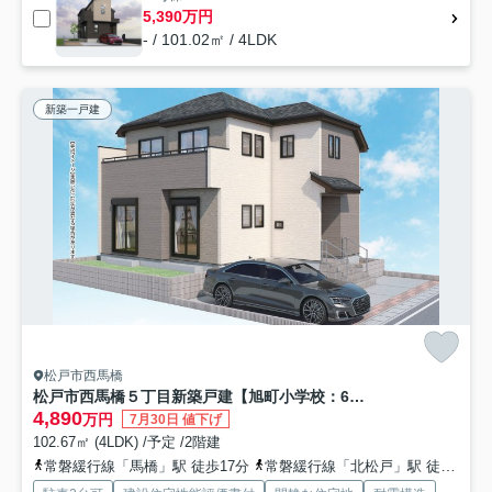
5,390万円
- / 101.02㎡ / 4LDK
新築一戸建
松戸市西馬橋
松戸市西馬橋５丁目新築戸建【旭町小学校：6分】
4,890
万円
7月30日 値下げ
102.67㎡ (4LDK) /予定 /2階建
常磐緩行線「馬橋」駅 徒歩17分
常磐緩行線「北松戸」駅 徒歩29分