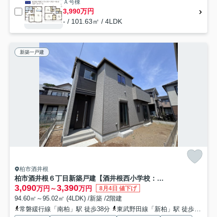
Ａ号棟
3,990万円
- / 101.63㎡ / 4LDK
新築一戸建
柏市酒井根
柏市酒井根６丁目新築戸建【酒井根西小学校：10分】
3,090
3,390
万円～
万円
8月4日 値下げ
94.60㎡～95.02㎡ (4LDK) /新築 /2階建
常磐緩行線「南柏」駅 徒歩38分
東武野田線「新柏」駅 徒歩30分