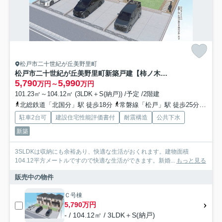
松戸市二十世紀が丘美野里町
松戸市二十世紀が丘美野里町新築戸建【柿ノ木台小学校：7分】
5,790
5,990
万円～
万円
101.23㎡～104.12㎡ (3LDK＋S(納戸)) /予定 /2階建
北総鉄道「北国分」駅 徒歩18分
常磐線「松戸」駅 徒歩25分
常磐
駐車2台可
建設住宅性能評価書付
耐震構造
公共下水
新築
3SLDKは収納にも余裕あり、快適な生活がおくれます。建物面積
104.12平方メートルですので快適な生活ができます。新婚...
もっと見る
販売中の物件
Ｃ号棟
5,790万円
- / 104.12㎡ / 3LDK＋S(納戸)