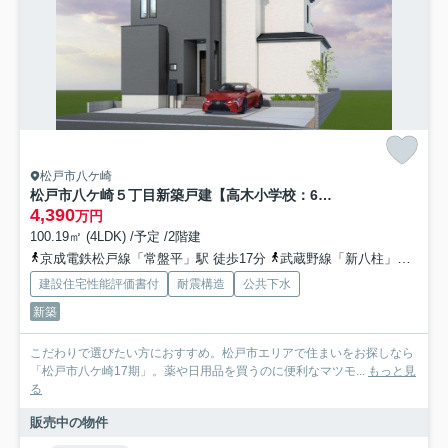
松戸市八ケ崎
松戸市八ケ崎５丁目新築戸建【高木小学校：6分】
4,390
万円
100.19㎡ (4LDK) /予定 /2階建
京成電鉄松戸線「常盤平」駅 徒歩17分
武蔵野線「新八柱」駅 徒歩27分
建設住宅性能評価書付
耐震構造
公共下水
新築
こだわりで選びたい方におすすめ。松戸市エリアで住まいをお探しなら
「松戸市八ケ崎17期」。薬や日用品を買うのに便利なマツモ...
もっと見
る
販売中の物件