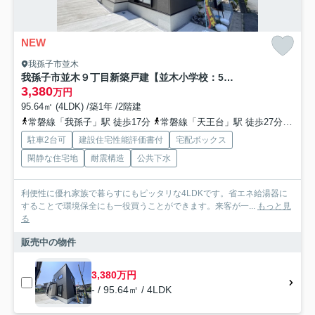
NEW
我孫子市並木
我孫子市並木９丁目新築戸建【並木小学校：5分】
3,380
万円
95.64㎡ (4LDK) /築1年 /2階建
常磐線「我孫子」駅 徒歩17分
常磐線「天王台」駅 徒歩27分
成田
駐車2台可
建設住宅性能評価書付
宅配ボックス
閑静な住宅地
耐震構造
公共下水
利便性に優れ家族で暮らすにもピッタリな4LDKです。省エネ給湯器に
することで環境保全にも一役買うことができます。来客が一...
もっと見
る
販売中の物件
3,380万円
- / 95.64㎡ / 4LDK