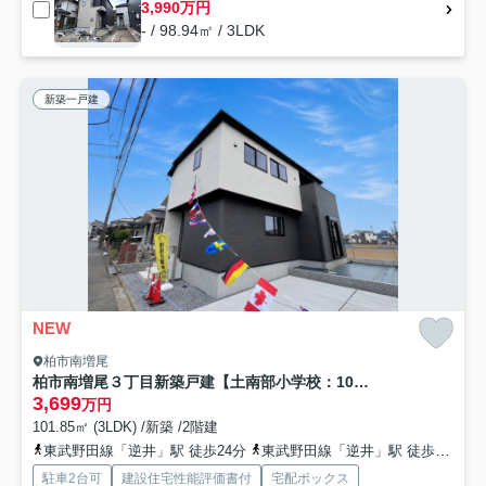
3,990万円
- / 98.94㎡ / 3LDK
新築一戸建
NEW
柏市南増尾
柏市南増尾３丁目新築戸建【土南部小学校：10分】
3,699
万円
101.85㎡ (3LDK) /新築 /2階建
東武野田線「逆井」駅 徒歩24分
東武野田線「逆井」駅 徒歩24分
駐車2台可
建設住宅性能評価書付
宅配ボックス