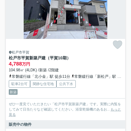
松戸市平賀
松戸市平賀新築戸建（平賀10期）
4,788
万円
104.98㎡ (4LDK) /新築 /2階建
常磐緩行線「北小金」駅 徒歩11分
常磐緩行線「新松戸」駅 徒歩34分
駐車2台可
閑静な住宅地
公共下水
新築
ぜひ一度見ていただきたい「松戸市平賀新築戸建」です。実際に内覧を
してみて日当たりなど確認してください。浴室乾燥機のあるお...
もっと
見る
販売中の物件