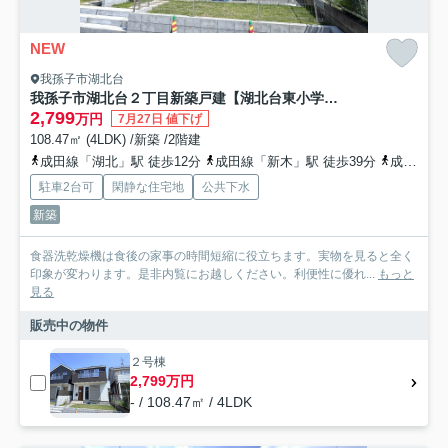
NEW
我孫子市湖北台
我孫子市湖北台２丁目新築戸建【湖北台東小学校：3分】
2,799
万円
7月27日 値下げ
108.47㎡ (4LDK) /新築 /2階建
成田線「湖北」駅 徒歩12分
成田線「新木」駅 徒歩39分
成田線「東我孫子」駅 徒歩46分
駐車2台可
閑静な住宅地
公共下水
新築
食器洗乾燥機は食後の家事の時間短縮に役立ちます。実物を見ると全く
印象が変わります。是非内覧にお越しください。利便性に優れ...
もっと
見る
販売中の物件
２号棟
2,799万円
- / 108.47㎡ / 4LDK