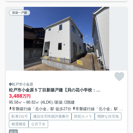
新築一戸建
松戸市小金原
松戸市小金原５丁目新築戸建【貝の花小学校：7分】
3,488
万円
95.58㎡～98.82㎡ (4LDK) /新築 /2階建
常磐緩行線「北小金」駅 徒歩27分
常磐緩行線「北小金」駅 徒歩27分
駐車2台可
建設住宅性能評価書付
防犯カメラ
閑静な住宅地
耐震構造
公共下水
新築