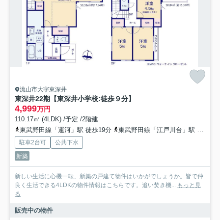
流山市大字東深井
東深井22期【東深井小学校:徒歩９分】
4,999
万円
110.17㎡ (4LDK) /予定 /2階建
東武野田線「運河」駅 徒歩19分
東武野田線「江戸川台」駅 徒歩24分
駐車2台可
公共下水
新築
新しい生活に心機一転、新築の戸建て物件はいかがでしょうか。皆で仲
良く生活できる4LDKの物件情報はこちらです。追い焚き機...
もっと見
る
販売中の物件