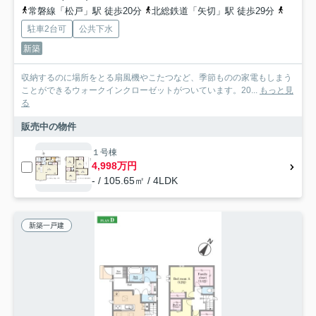
常磐線「松戸」駅 徒歩20分
北総鉄道「矢切」駅 徒歩29分
常磐緩
駐車2台可
公共下水
新築
収納するのに場所をとる扇風機やこたつなど、季節ものの家電もしまう
ことができるウォークインクローゼットがついています。20...
もっと見
る
販売中の物件
１号棟
4,998万円
- / 105.65㎡ / 4LDK
新築一戸建