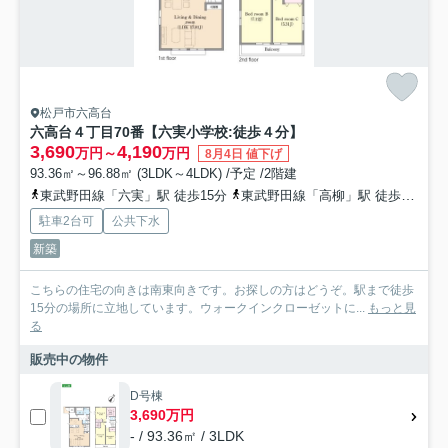
松戸市六高台
六高台４丁目70番【六実小学校:徒歩４分】
3,690
4,190
万円～
万円
8月4日 値下げ
93.36㎡～96.88㎡ (3LDK～4LDK) /予定 /2階建
東武野田線「六実」駅 徒歩15分
東武野田線「高柳」駅 徒歩23分
駐車2台可
公共下水
新築
こちらの住宅の向きは南東向きです。お探しの方はどうぞ。駅まで徒歩
15分の場所に立地しています。ウォークインクローゼットに...
もっと見
る
販売中の物件
D号棟
3,690万円
- / 93.36㎡ / 3LDK