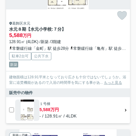
葛飾区水元
水元８期【水元小学校:７分】
5,588
万円
128.91㎡ (4LDK) /新築 /3階建
常磐緩行線「金町」駅 徒歩28分
常磐緩行線「亀有」駅 徒歩40分
駐車2台可
公共下水
新築
建物面積は128.91平米となっており広さも十分ではないでしょうか。浴
室に追焚機能があるので入浴の時間帯を気にする事があ...
もっと見る
販売中の物件
１号棟
5,588万円
- / 128.91㎡ / 4LDK
新築一戸建