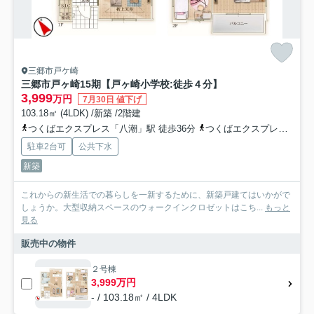
三郷市戸ケ崎
三郷市戸ヶ崎15期【戸ヶ崎小学校:徒歩４分】
3,999
万円
7月30日 値下げ
103.18㎡ (4LDK) /新築 /2階建
つくばエクスプレス「八潮」駅 徒歩36分
つくばエクスプレス「三郷中央」駅 徒歩37分
駐車2台可
公共下水
新築
これからの新生活での暮らしを一新するために、新築戸建てはいかがで
しょうか。大型収納スペースのウォークインクロゼットはこち...
もっと
見る
販売中の物件
２号棟
3,999万円
- / 103.18㎡ / 4LDK