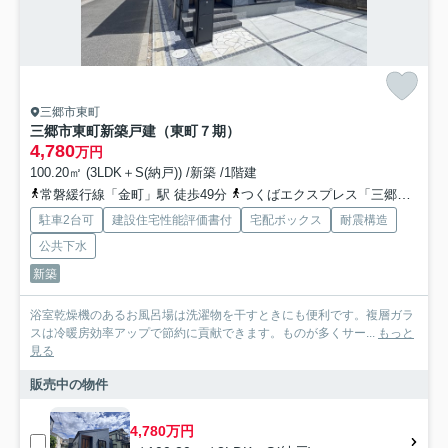
三郷市東町
三郷市東町新築戸建（東町７期）
4,780
万円
100.20㎡ (3LDK＋S(納戸)) /新築 /1階建
常磐緩行線「金町」駅 徒歩49分
つくばエクスプレス「三郷中央」駅 徒歩46分
駐車2台可
建設住宅性能評価書付
宅配ボックス
耐震構造
公共下水
新築
浴室乾燥機のあるお風呂場は洗濯物を干すときにも便利です。複層ガラ
スは冷暖房効率アップで節約に貢献できます。ものが多くサー...
もっと
見る
販売中の物件
4,780万円