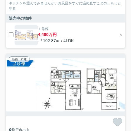
キッチンを選んでみませんか。お風呂をすぐに温め直すことの...
もっと
見る
販売中の物件
１号棟
4,480万円
- / 102.87㎡ / 4LDK
新築一戸建
松戸市小山