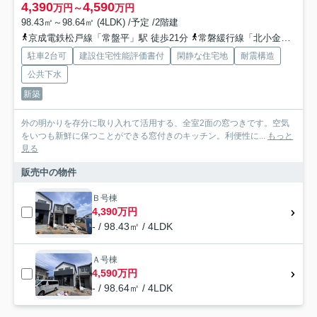
4,390
4,590
万円～
万円
98.43㎡～98.64㎡ (4LDK) /予定 /2階建
京成電鉄松戸線「常盤平」駅 徒歩21分
常磐緩行線「北小金」駅 徒歩40分
駐車2台可
建設住宅性能評価書付
閑静な住宅地
耐震構造
公共下水
新築
外の明かりを存分に取り入れて活用する、全室2面の窓つきです。空気
をいつも新鮮に保つことができる窓付きのキッチン。利便性に...
もっと
見る
販売中の物件
Ｂ号棟
4,390万円
- / 98.43㎡ / 4LDK
Ａ号棟
4,590万円
- / 98.64㎡ / 4LDK