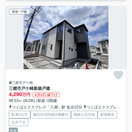
新築一戸建
三郷市戸ケ崎
三郷市戸ケ崎新築戸建
4,290
万円
8月4日 値下げ
98.53㎡ (4LDK) /新築 /2階建
つくばエクスプレス「八潮」駅 徒歩22分
つくばエクスプレス「八潮」駅 徒歩22分
駐車2台可
建設住宅性能評価書付
閑静な住宅地
耐震構造
公共下水
新築