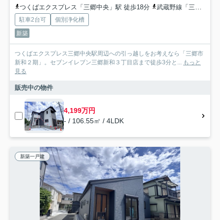
つくばエクスプレス「三郷中央」駅 徒歩18分
武蔵野線「三郷」駅 徒歩50分
駐車2台可
個別浄化槽
新築
つくばエクスプレス三郷中央駅周辺への引っ越しをお考えなら「三郷市
新和２期」。セブンイレブン三郷新和３丁目店まで徒歩3分と...
もっと
見る
販売中の物件
4,199万円
- / 106.55㎡ / 4LDK
新築一戸建