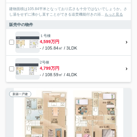
建物面積は105.84平米となっており広さも十分ではないでしょうか。さ
し湯をせずに沸かし直すことができる追焚機能付きの浴...
もっと見る
販売中の物件
１号棟
4,599万円
- / 105.84㎡ / 3LDK
2号棟
4,799万円
- / 108.59㎡ / 4LDK
新築一戸建