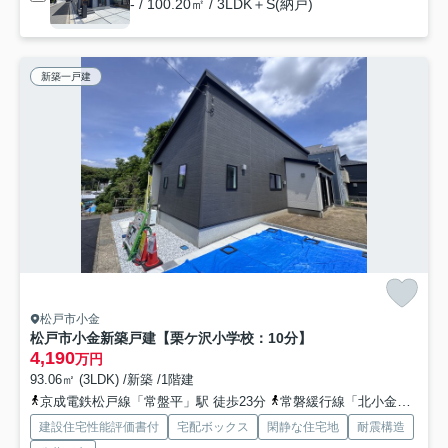
- / 100.20㎡ / 3LDK＋S(納戸)
新築一戸建
松戸市小金
松戸市小金新築戸建【栗ケ沢小学校：10分】
4,190
万円
93.06㎡ (3LDK) /新築 /1階建
京成電鉄松戸線「常盤平」駅 徒歩23分
常磐緩行線「北小金」駅 徒歩42分
建設住宅性能評価書付
宅配ボックス
閑静な住宅地
耐震構造