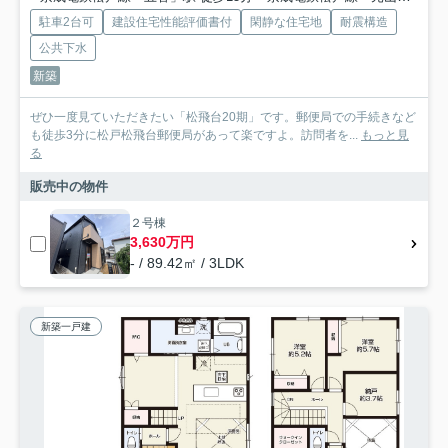
駐車2台可
建設住宅性能評価書付
閑静な住宅地
耐震構造
公共下水
新築
ぜひ一度見ていただきたい「松飛台20期」です。郵便局での手続きなど
も徒歩3分に松戸松飛台郵便局があって楽ですよ。訪問者を...
もっと見
る
販売中の物件
２号棟
3,630万円
- / 89.42㎡ / 3LDK
新築一戸建