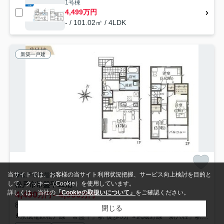
1号棟
4,499万円
- / 101.02㎡ / 4LDK
新築一戸建
当サイトでは、お客様の当サイト利用状況把握、サービス向上検討を目的と
松戸市常盤平
して、クッキー（Cookie）を使用しています。
松戸市常盤平12期
詳しくは、当社の
「Cookieの取扱いについて」
をご確認ください。
4,490
4,990
万円～
万円
87.35㎡～99.78㎡ (3LDK～4LDK) /予定 /2階建
閉じる
京成電鉄松戸線「常盤平」駅 徒歩5分
武蔵野線「新八柱」駅 徒歩19分