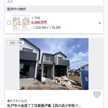
見る
販売中の物件
１号棟
5,288万円
- / 110.88㎡ / 4LDK
新築一戸建
松戸市小金原
松戸市小金原７丁目新築戸建【貝の花小学校:7分】