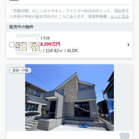
「宮園13期」のここがイチオシ。ファミリー向けのポイント、流山市立
八木南小学校が徒歩10分のところにあります。浴室乾燥機...
もっと見る
販売中の物件
1号棟
8,299万円
- / 118.82㎡ / 4LDK
新築一戸建