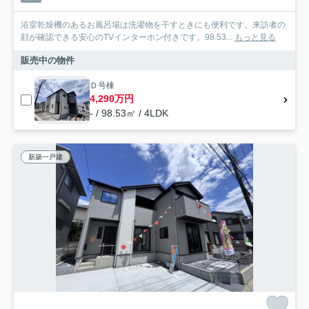
浴室乾燥機のあるお風呂場は洗濯物を干すときにも便利です。来訪者の
顔が確認できる安心のTVインターホン付きです。98.53...
もっと見る
販売中の物件
Ｄ号棟
4,290万円
- / 98.53㎡ / 4LDK
新築一戸建