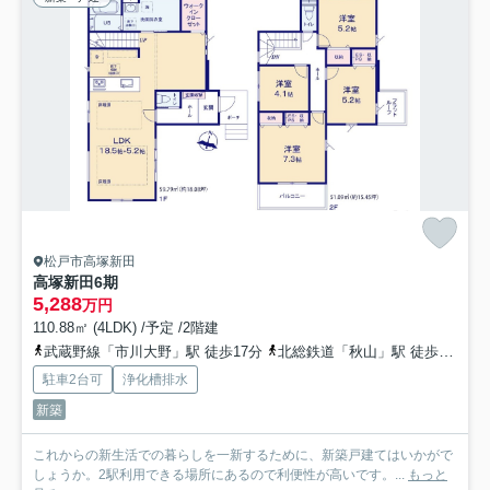
松戸市高塚新田
高塚新田6期
5,288
万円
110.88㎡ (4LDK) /予定 /2階建
武蔵野線「市川大野」駅 徒歩17分
北総鉄道「秋山」駅 徒歩29分
駐車2台可
浄化槽排水
新築
これからの新生活での暮らしを一新するために、新築戸建てはいかがで
しょうか。2駅利用できる場所にあるので利便性が高いです。...
もっと