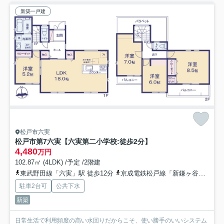
新築一戸建
松戸市六実
松戸市第7六実【六実第二小学校:徒歩2分】
4,480
万円
102.87㎡ (4LDK) /予定 /2階建
東武野田線「六実」駅 徒歩12分
京成電鉄松戸線「新鎌ヶ谷」駅 徒歩23分
駐車2台可
公共下水
新築
日常生活で利用頻度の高い水回りだからこそ、使い勝手のいいシステム