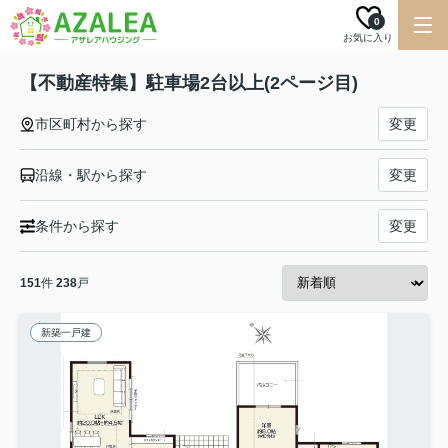
0
お気に入り
【不動産特集】駐車場2台以上(2ページ目)
市区町村から探す
変更
沿線・駅から探す
変更
条件から探す
変更
151
件
238
戸
新築一戸建