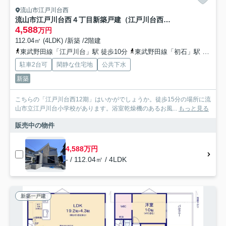
流山市江戸川台西
流山市江戸川台西４丁目新築戸建（江戸川台西12期）
4,588
万円
112.04㎡ (4LDK) /新築 /2階建
東武野田線「江戸川台」駅 徒歩10分
東武野田線「初石」駅 徒歩19分
駐車2台可
閑静な住宅地
公共下水
新築
こちらの「江戸川台西12期」はいかがでしょうか。徒歩15分の場所に流
山市立江戸川台小学校があります。浴室乾燥機のあるお風...
もっと見る
販売中の物件
4,588万円
- / 112.04㎡ / 4LDK
新築一戸建