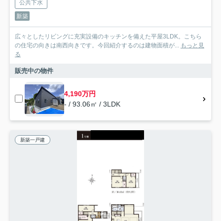
公共下水
新築
広々としたリビングに充実設備のキッチンを備えた平屋3LDK。こちら
の住宅の向きは南西向きです。今回紹介するのは建物面積が...
もっと見
る
販売中の物件
4,190万円
- / 93.06㎡ / 3LDK
新築一戸建