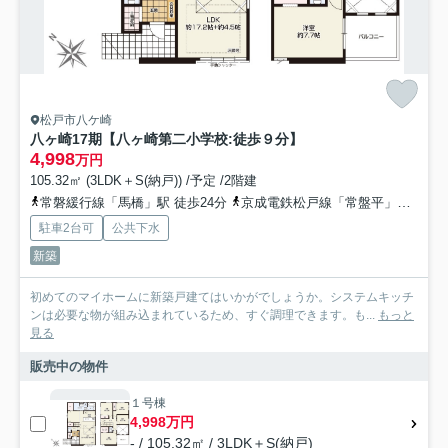
松戸市八ケ崎
八ヶ崎17期【八ヶ崎第二小学校:徒歩９分】
4,998
万円
105.32㎡ (3LDK＋S(納戸)) /予定 /2階建
常磐緩行線「馬橋」駅 徒歩24分
京成電鉄松戸線「常盤平」駅 徒歩26分
駐車2台可
公共下水
新築
初めてのマイホームに新築戸建てはいかがでしょうか。システムキッチ
ンは必要な物が組み込まれているため、すぐ調理できます。も...
もっと
見る
販売中の物件
１号棟
4,998万円
- / 105.32㎡ / 3LDK＋S(納戸)