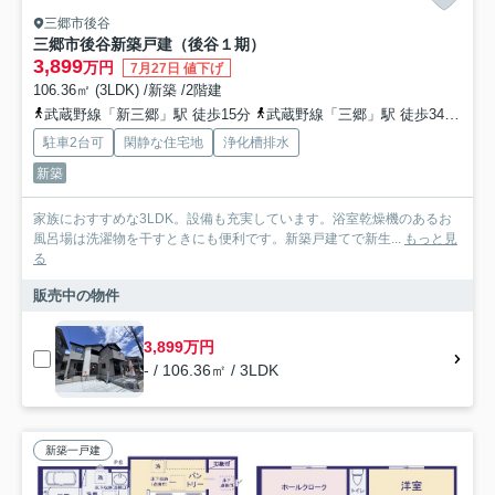
三郷市後谷
三郷市後谷新築戸建（後谷１期）
3,899
万円
7月27日 値下げ
106.36㎡ (3LDK) /新築 /2階建
武蔵野線「新三郷」駅 徒歩15分
武蔵野線「三郷」駅 徒歩34分
武
駐車2台可
閑静な住宅地
浄化槽排水
新築
家族におすすめな3LDK。設備も充実しています。浴室乾燥機のあるお
風呂場は洗濯物を干すときにも便利です。新築戸建てで新生...
もっと見
る
販売中の物件
3,899万円
- / 106.36㎡ / 3LDK
新築一戸建