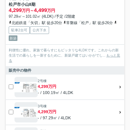
松戸市小山8期
4,299
4,499
万円～
万円
97.29㎡～101.02㎡ (4LDK) /予定 /2階建
北総鉄道「矢切」駅 徒歩20分
常磐線「松戸」駅 徒歩26分
京成金
駐車2台可
公共下水
新築
利便性に優れ、家族で暮らすにもピッタリな4LDKです。これからの新
生活での暮らしを一新するために、新築戸建てはいかがでし...
もっと見
る
販売中の物件
2号棟
4,299万円
- / 100.19㎡ / 4LDK
3号棟
4,299万円
- / 97.29㎡ / 4LDK