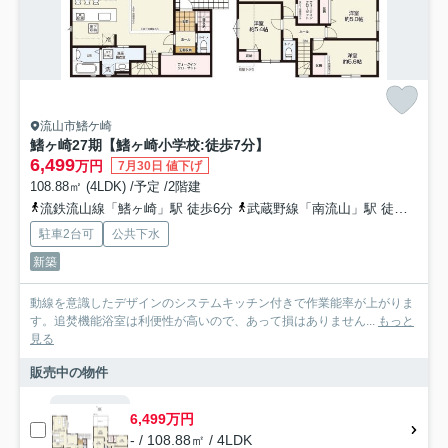
流山市鰭ケ崎
鰭ヶ崎27期【鰭ヶ崎小学校:徒歩7分】
6,499
万円
7月30日 値下げ
108.88㎡ (4LDK) /予定 /2階建
流鉄流山線「鰭ヶ崎」駅 徒歩6分
武蔵野線「南流山」駅 徒歩15分
駐車2台可
公共下水
新築
動線を意識したデザインのシステムキッチン付きで作業能率が上がりま
す。追焚機能浴室は利便性が高いので、あって損はありません...
もっと
見る
販売中の物件
6,499万円
- / 108.88㎡ / 4LDK