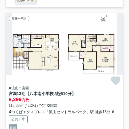
新築一戸建
流山市宮園
宮園13期【八木南小学校:徒歩10分】
8,299
万円
118.82㎡ (4LDK) /予定 /2階建
つくばエクスプレス「流山セントラルパーク」駅 徒歩13分
流鉄流山
公共下水
新築