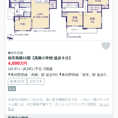
柏市高柳
柏市高柳15期【高柳小学校:徒歩８分】
4,699
万円
110.97㎡ (4LDK) /予定 /2階建
東武野田線「高柳」駅 徒歩9分
東武野田線「逆井」駅 徒歩31分
常
駐車2台可
公共下水
新築
水道代の節約につながる、追い焚き機能付きです。一生に一度のマイホ
ーム探しは、ぜひ新築戸建てで。広々としたリビングに充実設...
もっと
見る
販売中の物件