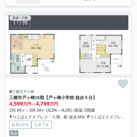
新築一戸建
三郷市戸ケ崎
三郷市戸ヶ崎16期【戸ヶ崎小学校:徒歩５分】
4,599
4,799
万円～
万円
105.84㎡～108.59㎡ (3LDK～4LDK) /新築 /2階建
つくばエクスプレス「八潮」駅 徒歩34分
つくばエクスプレス「三郷中央」駅 徒歩36分
駐車2台可
公共下水
新築