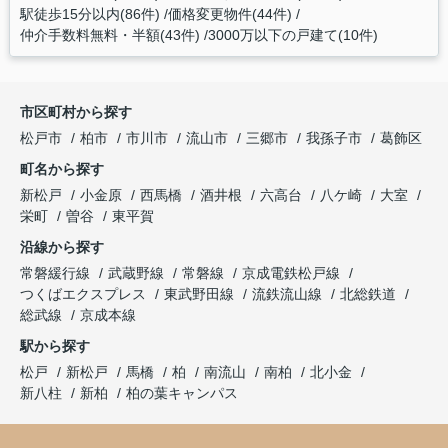
駅徒歩15分以内(86件)
価格変更物件(44件)
仲介手数料無料・半額(43件)
3000万以下の戸建て(10件)
市区町村から探す
松戸市
柏市
市川市
流山市
三郷市
我孫子市
葛飾区
町名から探す
新松戸
小金原
西馬橋
酒井根
六高台
八ケ崎
大室
栄町
曽谷
東平賀
沿線から探す
常磐緩行線
武蔵野線
常磐線
京成電鉄松戸線
つくばエクスプレス
東武野田線
流鉄流山線
北総鉄道
総武線
京成本線
駅から探す
松戸
新松戸
馬橋
柏
南流山
南柏
北小金
新八柱
新柏
柏の葉キャンパス