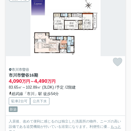
市川市曽谷
市川市曽谷16期
4,090
4,490
万円～
万円
83.65㎡～102.89㎡ (3LDK) /予定 /2階建
総武線「市川」駅 徒歩54分
駐車2台可
公共下水
新築
入居後、改めて便利に感じるのは独立した洗面所の物件。ニーズの高い
設備である追焚機能が付いている浴室になります。利便性に優...
もっと