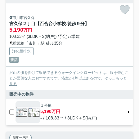
市川市宮久保
宮久保２丁目【百合台小学校:徒歩９分】
5,190
万円
108.33㎡ (3LDK＋S(納戸)) /予定 /2階建
総武線「市川」駅 徒歩35分
浄化槽排水
新築
沢山の服を掛けて収納できるウォークインクローゼットは、服を畳むこ
とが面倒な人におすすめです。浴室が1坪以上あるので、ゆっ...
もっと
見る
販売中の物件
１号棟
5,190万円
- / 108.33㎡ / 3LDK＋S(納戸)
新築一戸建