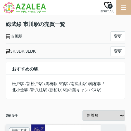
0
お気に入り
総武線 市川駅の売買一覧
市川駅
変更
3K,3DK,3LDK
変更
おすすめの駅
松戸駅
/
新松戸駅
/
馬橋駅
/
柏駅
/
南流山駅
/
南柏駅
/
北小金駅
/
新八柱駅
/
新柏駅
/
柏の葉キャンパス駅
3
棟
5
件
新築一戸建