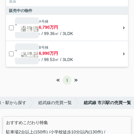
見る
販売中の物件
A号棟
6,790万円
- / 99.36㎡ / 3LDK
B号棟
6,990万円
- / 98.53㎡ / 3LDK
1
線・駅から探す
総武線の売買一覧
総武線 市川駅の売買一覧
おすすめこだわり特集
駐車場2台以上(150件)
小学校徒歩10分以内(130件)