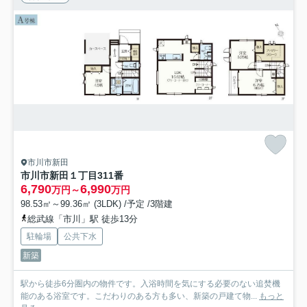
市川市新田
市川市新田１丁目311番
6,790
6,990
万円～
万円
98.53㎡～99.36㎡ (3LDK) /予定 /3階建
総武線「市川」駅 徒歩13分
駐輪場
公共下水
新築
駅から徒歩6分圏内の物件です。入浴時間を気にする必要のない追焚機
能のある浴室です。こだわりのある方も多い、新築の戸建て物...
もっと