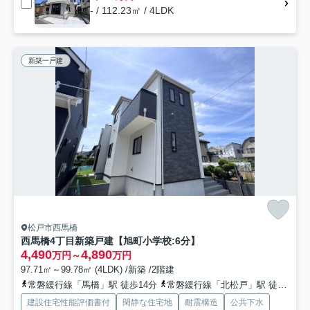
- / 112.23㎡ / 4LDK
新築一戸建
松戸市西馬橋
西馬橋4丁目新築戸建【旭町小学校:6分】
4,490
4,890
万円～
万円
97.71㎡～99.78㎡ (4LDK) /新築 /2階建
常磐緩行線「馬橋」駅 徒歩14分
常磐緩行線「北松戸」駅 徒歩29分
建設住宅性能評価書付
閑静な住宅地
耐震構造
公共下水