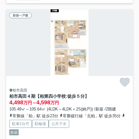
新築一戸建
柏市高田
柏市高田４期【柏第四小学校:徒歩５分】
4,498
4,598
万円～
万円
105.49㎡～105.64㎡ (4LDK～4LDK＋2S(納戸)) /新築 /2階建
常磐線「柏」駅 徒歩23分
常磐緩行線「北柏」駅 徒歩35分
つくば
駐車2台可
駐輪場
公共下水
新築