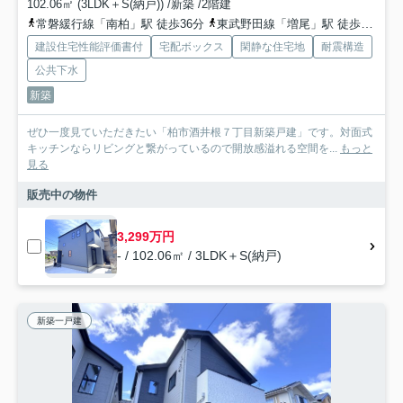
102.06㎡ (3LDK＋S(納戸)) /新築 /2階建
常磐緩行線「南柏」駅 徒歩36分
東武野田線「増尾」駅 徒歩28分
建設住宅性能評価書付
宅配ボックス
閑静な住宅地
耐震構造
公共下水
新築
ぜひ一度見ていただきたい「柏市酒井根７丁目新築戸建」です。対面式
キッチンならリビングと繋がっているので開放感溢れる空間を...
もっと
見る
販売中の物件
3,299万円
- / 102.06㎡ / 3LDK＋S(納戸)
新築一戸建