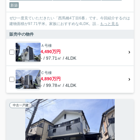
新築
ぜひ一度見ていただきたい「西馬橋4丁目6番」です。今回紹介するのは
建物面積が97.71平米。家族におすすめな4LDK。設...
もっと見る
販売中の物件
Ａ号棟
4,490万円
- / 97.71㎡ / 4LDK
Ｃ号棟
4,890万円
- / 99.78㎡ / 4LDK
中古一戸建