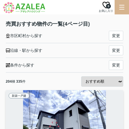
0
お気に入り
売買おすすめ物件の一覧(4ページ目)
市区町村から探す
変更
沿線・駅から探す
変更
条件から探す
変更
204
棟
335
件
新築一戸建