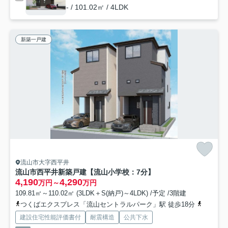
- / 101.02㎡ / 4LDK
新築一戸建
流山市大字西平井
流山市西平井新築戸建【流山小学校：7分】
4,190
4,290
万円～
万円
109.81㎡～110.02㎡ (3LDK＋S(納戸)～4LDK) /予定 /3階建
つくばエクスプレス「流山セントラルパーク」駅 徒歩18分
武蔵野線
建設住宅性能評価書付
耐震構造
公共下水