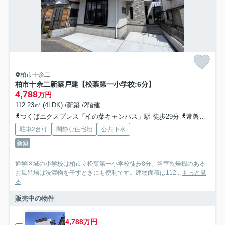
柏市十余二
柏市十余二新築戸建【松葉第一小学校:6分】
4,788
万円
112.23㎡ (4LDK) /新築 /2階建
つくばエクスプレス「柏の葉キャンパス」駅 徒歩29分
常磐緩行線「北柏」駅 徒歩33分
駐車2台可
閑静な住宅地
公共下水
新築
通学区域の小学校は柏市立松葉第一小学校徒歩8分。浴室乾燥機のある
お風呂場は洗濯物を干すときにも便利です。建物面積は112...
もっと見
る
販売中の物件
4,788万円