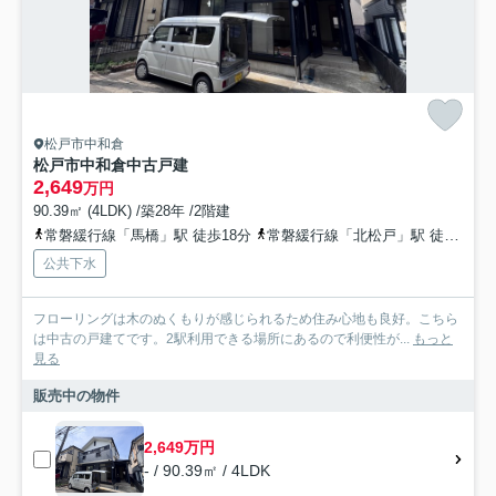
松戸市中和倉
松戸市中和倉中古戸建
2,649
万円
90.39㎡ (4LDK) /築28年 /2階建
常磐緩行線「馬橋」駅 徒歩18分
常磐緩行線「北松戸」駅 徒歩23分
公共下水
フローリングは木のぬくもりが感じられるため住み心地も良好。こちら
は中古の戸建てです。2駅利用できる場所にあるので利便性が...
もっと
見る
販売中の物件
2,649万円
- / 90.39㎡ / 4LDK