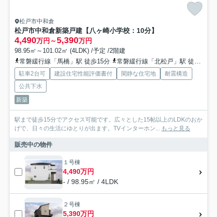
松戸市中和倉
松戸市中和倉新築戸建【八ヶ崎小学校：10分】
4,490
5,390
万円～
万円
98.95㎡～101.02㎡ (4LDK) /予定 /2階建
常磐緩行線「馬橋」駅 徒歩15分
常磐緩行線「北松戸」駅 徒歩22分
駐車2台可
建設住宅性能評価書付
閑静な住宅地
耐震構造
公共下水
新築
駅まで徒歩15分でアクセス可能です。広々とした15帖以上のLDKのおか
げで、日々の生活にゆとりが出ます。TVインターホン...
もっと見る
販売中の物件
１号棟
4,490万円
- / 98.95㎡ / 4LDK
２号棟
5,390万円