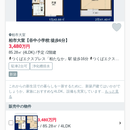
柏市大室
柏市大室【谷中小学校:徒歩6分】
3,480
万円
85.28㎡ (4LDK) /予定 /2階建
つくばエクスプレス「柏たなか」駅 徒歩16分
つくばエクスプレス「柏の葉キャンパス」駅 徒歩19分
駐車2台可
浄化槽排水
新築
これからの新生活での暮らしを一新するために、新築戸建てはいかがで
しょうか。家族におすすめな4LDK。設備も充実しています...
もっと見
る
販売中の物件
3,480万円
- / 85.28㎡ / 4LDK