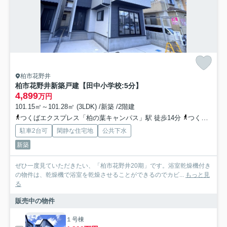
柏市花野井
柏市花野井新築戸建【田中小学校:5分】
4,899
万円
101.15㎡～101.28㎡ (3LDK) /新築 /2階建
つくばエクスプレス「柏の葉キャンパス」駅 徒歩14分
つくばエクスプレス「柏たなか」駅 徒歩20分
駐車2台可
閑静な住宅地
公共下水
新築
ぜひ一度見ていただきたい、「柏市花野井20期」です。浴室乾燥機付き
の物件は、乾燥機で浴室を乾燥させることができるのでカビ...
もっと見
る
販売中の物件
１号棟