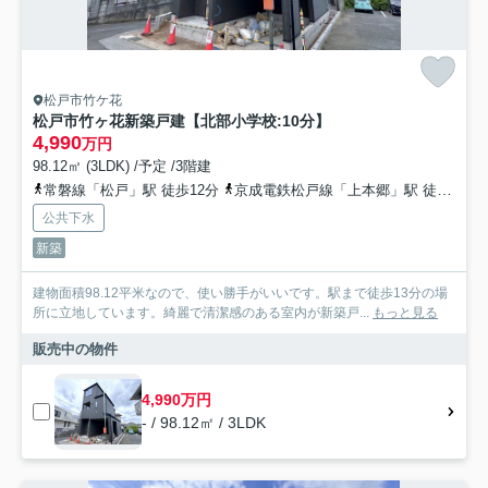
松戸市竹ケ花
松戸市竹ヶ花新築戸建【北部小学校:10分】
4,990
万円
98.12㎡ (3LDK) /予定 /3階建
常磐線「松戸」駅 徒歩12分
京成電鉄松戸線「上本郷」駅 徒歩21分
公共下水
新築
建物面積98.12平米なので、使い勝手がいいです。駅まで徒歩13分の場
所に立地しています。綺麗で清潔感のある室内が新築戸...
もっと見る
販売中の物件
4,990万円
- / 98.12㎡ / 3LDK