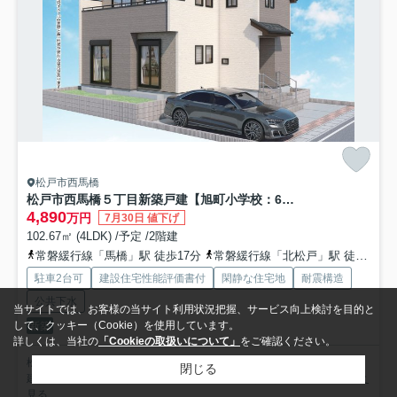
松戸市西馬橋
松戸市西馬橋５丁目新築戸建【旭町小学校：6分】
4,890
万円
7月30日 値下げ
102.67㎡ (4LDK) /予定 /2階建
常磐緩行線「馬橋」駅 徒歩17分
常磐緩行線「北松戸」駅 徒歩29分
駐車2台可
建設住宅性能評価書付
閑静な住宅地
耐震構造
公共下水
当サイトでは、お客様の当サイト利用状況把握、サービス向上検討を目的と
して、クッキー（Cookie）を使用しています。
新築
詳しくは、当社の
「Cookieの取扱いについて」
をご確認ください。
松戸市エリアでの住まいなら住み心地も快適な「西馬橋５丁目新築戸
閉じる
建」はいかがでしょうか。こちらの物件は南向きです。24時間...
もっと
見る