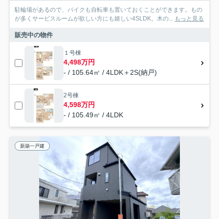
駐輪場があるので、バイクも自転車も置いておくことができます。もの
が多くサービスルームが欲しい方にも嬉しい4SLDK。木の...
もっと見る
販売中の物件
１号棟
4,498万円
- / 105.64㎡ / 4LDK＋2S(納戸)
2号棟
4,598万円
- / 105.49㎡ / 4LDK
新築一戸建