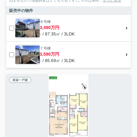
ねませんので地盤調査はとても大切です♪こちらは南向...
もっと見る
販売中の物件
８号棟
3,490万円
- / 87.35㎡ / 3LDK
７号棟
3,590万円
- / 85.69㎡ / 3LDK
新築一戸建