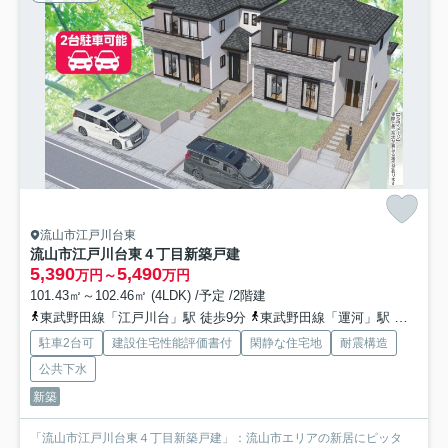
流山市江戸川台東
流山市江戸川台東４丁目新築戸建
5,390
5,490
万円～
万円
101.43㎡～102.46㎡ (4LDK) /予定 /2階建
東武野田線「江戸川台」駅 徒歩9分
東武野田線「運河」駅 徒歩22分
駐車2台可
建設住宅性能評価書付
閑静な住宅地
耐震構造
公共下水
新築
「流山市江戸川台東４丁目新築戸建」：流山市エリアの新居にピッタ