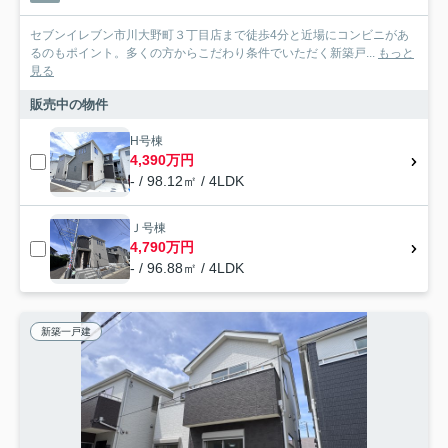
セブンイレブン市川大野町３丁目店まで徒歩4分と近場にコンビニがあ
るのもポイント。多くの方からこだわり条件でいただく新築戸...
もっと
見る
販売中の物件
H号棟
4,390万円
- / 98.12㎡ / 4LDK
Ｊ号棟
4,790万円
- / 96.88㎡ / 4LDK
新築一戸建