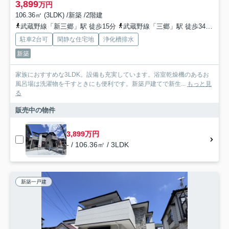
3,899
万円
106.36㎡ (3LDK) /新築 /2階建
武蔵野線「新三郷」駅 徒歩15分
武蔵野線「三郷」駅 徒歩34分
武
駐車2台可
閑静な住宅地
浄化槽排水
新築
家族におすすめな3LDK。設備も充実しています。浴室乾燥機のあるお
風呂場は洗濯物を干すときにも便利です。新築戸建てで新生...
もっと見
る
販売中の物件
3,899万円
- / 106.36㎡ / 3LDK
新築一戸建