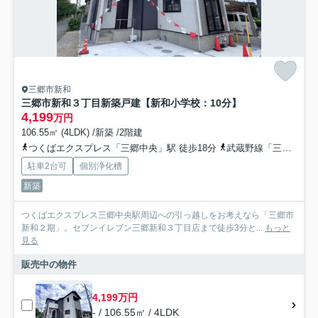
三郷市新和
三郷市新和３丁目新築戸建【新和小学校：10分】
4,199
万円
106.55㎡ (4LDK) /新築 /2階建
つくばエクスプレス「三郷中央」駅 徒歩18分
武蔵野線「三郷」駅 徒歩50分
駐車2台可
個別浄化槽
新築
つくばエクスプレス三郷中央駅周辺への引っ越しをお考えなら「三郷市
新和２期」。セブンイレブン三郷新和３丁目店まで徒歩3分と...
もっと
見る
販売中の物件
4,199万円
- / 106.55㎡ / 4LDK