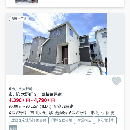
新築一戸建
市川市大野町
市川市大野町３丁目新築戸建
4,390
4,790
万円～
万円
96.88㎡～98.12㎡ (4LDK) /新築 /2階建
武蔵野線「市川大野」駅 徒歩8分
武蔵野線「東松戸」駅 徒歩32分
建設住宅性能評価書付
閑静な住宅地
耐震構造
浄化槽排水
新築