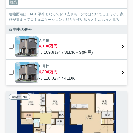
新築
建物面積は109.81平米となっており広さも十分ではないでしょうか。家
族が集まってコミュニケーションも取りやすい広々とし...
もっと見る
販売中の物件
Ａ号棟
4,190万円
- / 109.81㎡ / 3LDK＋S(納戸)
Ｂ号棟
4,290万円
- / 110.02㎡ / 4LDK
新築一戸建