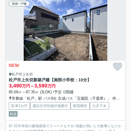
新築一戸建
NEW
松戸市上矢切
松戸市上矢切新築戸建【南部小学校：10分】
3,490
3,590
万円～
万円
85.69㎡～87.35㎡ (3LDK) /予定 /2階建
常磐線「松戸」駅 バス9分 京成バス「宝蔵院（千葉県）」 停歩3分
駐車2台可
建設住宅性能評価書付
耐震構造
公共下水
新築
87.35平米程の建物面積でスペースも十分♪地盤が弱いと大惨事になりか