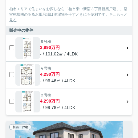
柏市エリアで住まいをお探しなら「柏市東中新宿３丁目新築戸建」。浴
室乾燥機のあるお風呂場は洗濯物を干すときにも便利です。キ...
もっと
見る
販売中の物件
Ｂ号棟
3,990万円
- / 101.02㎡ / 4LDK
Ａ号棟
4,290万円
- / 96.46㎡ / 4LDK
Ｃ号棟
4,290万円
- / 99.78㎡ / 4LDK
新築一戸建