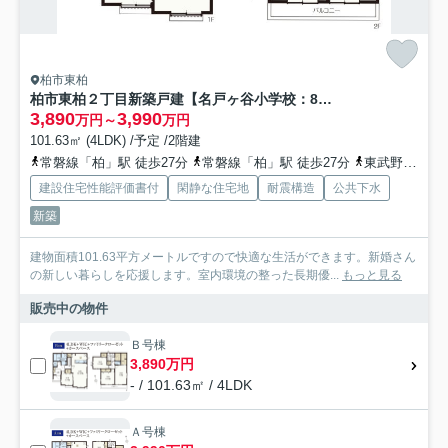
柏市東柏
柏市東柏２丁目新築戸建【名戸ヶ谷小学校：8分】
3,890
3,990
万円～
万円
101.63㎡ (4LDK) /予定 /2階建
常磐線「柏」駅 徒歩27分
常磐線「柏」駅 徒歩27分
東武野田線「新柏」駅 徒歩35分
建設住宅性能評価書付
閑静な住宅地
耐震構造
公共下水
新築
建物面積101.63平方メートルですので快適な生活ができます。新婚さん
の新しい暮らしを応援します。室内環境の整った長期優...
もっと見る
販売中の物件
Ｂ号棟
3,890万円
- / 101.63㎡ / 4LDK
Ａ号棟