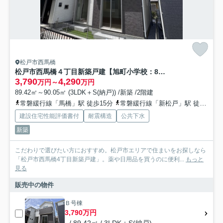
松戸市西馬橋
松戸市西馬橋４丁目新築戸建【旭町小学校：8分】
3,790
4,290
万円～
万円
89.42㎡～90.05㎡ (3LDK＋S(納戸)) /新築 /2階建
常磐緩行線「馬橋」駅 徒歩15分
常磐緩行線「新松戸」駅 徒歩30分
建設住宅性能評価書付
耐震構造
公共下水
新築
こだわりで選びたい方におすすめ。松戸市エリアで住まいをお探しなら
「松戸市西馬橋4丁目新築戸建」。薬や日用品を買うのに便利...
もっと
見る
販売中の物件
Ｂ号棟
3,790万円