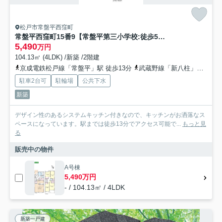
松戸市常盤平西窪町
常盤平西窪町15番9【常盤平第三小学校:徒歩5分】
5,490
万円
104.13㎡ (4LDK) /新築 /2階建
京成電鉄松戸線「常盤平」駅 徒歩13分
武蔵野線「新八柱」駅 徒歩14分
駐車2台可
駐輪場
公共下水
新築
デザイン性のあるシステムキッチン付きなので、キッチンがお洒落なス
ペースになっています。駅までは徒歩13分でアクセス可能で...
もっと見
る
販売中の物件
A号棟
5,490万円
- / 104.13㎡ / 4LDK
新築一戸建